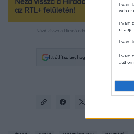
I want t
web or d
I want t
or app.
Nézd vissza a Híradó adásait az RTL+ felületén!
I want t
I want t
Itt állítsd be, hogy az RTL.hu az elsők 
authenti