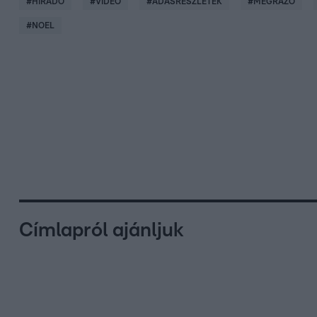
#
HÍRADÓ
#
VIDEÓ
#
ADÁSRÉSZLETEK
#
MEGRÁZÓ
#
NOEL
Címlapról ajánljuk