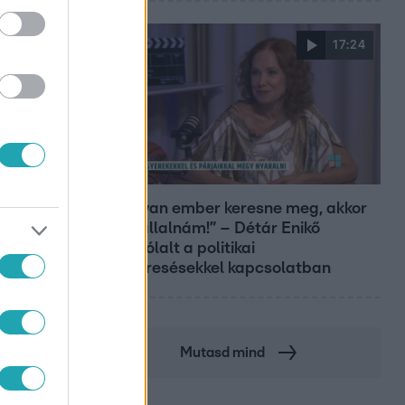
17:24
Reggeli
„Ha olyan ember keresne meg, akkor
sem vállalnám!” – Détár Enikő
megszólalt a politikai
megkeresésekkel kapcsolatban
Mutasd mind