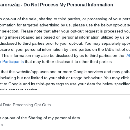
arország -
Do Not Process My Personal Information
to opt-out of the sale, sharing to third parties, or processing of your per
formation for targeted advertising by us, please use the below opt-out s
r selection. Please note that after your opt-out request is processed y
Link másolása
eing interest-based ads based on personal information utilized by us or
disclosed to third parties prior to your opt-out. You may separately opt-
losure of your personal information by third parties on the IAB’s list of
. This information may also be disclosed by us to third parties on the
IA
Participants
that may further disclose it to other third parties.
sérüléseket a szekszárdi befogadó
 that this website/app uses one or more Google services and may gath
zt mondta az RTL Híradónak: a sérülés
including but not limited to your visit or usage behaviour. You may click 
erősen arcon ütötték, de attól is, hogy
 to Google and its third-party tags to use your data for below specifi
ogle consent section.
tárgyra. Hozzátette: ilyet nem találtak a
 azt állítja, baleset okozta a sérülést - a
l Data Processing Opt Outs
entést tesz.
o opt-out of the Sharing of my personal data.
In