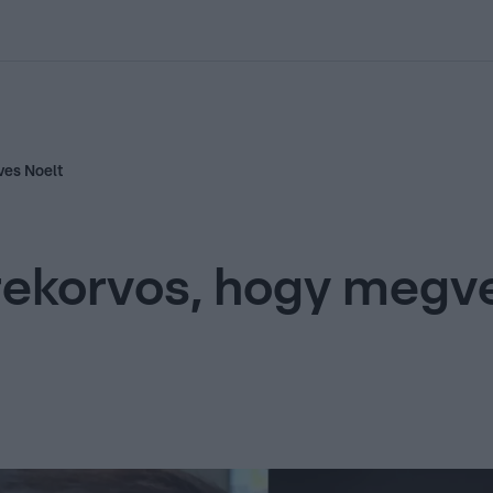
kolett
#
Időjárás
#
RTL műsor
#
Víz
#
Magyar Péter
#
Csillagjeg
ves Noelt
rekorvos, hogy megve