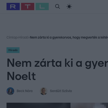
#
Babits Marcella
#
Szellő István
#
Most Wanted
#
Gallusz Ni
Címlap
›
Híradó
›
Nem zárta ki a gyerekorvos, hogy megverték a kété
Híradó
Nem zárta ki a gye
Noelt
Beck Nóra
Serdült Szilvia