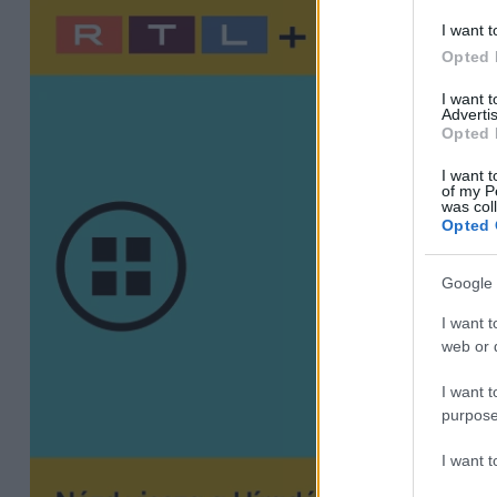
I want t
Opted 
I want 
Advertis
Opted 
I want t
of my P
was col
Opted 
Google 
I want t
web or d
I want t
purpose
I want 