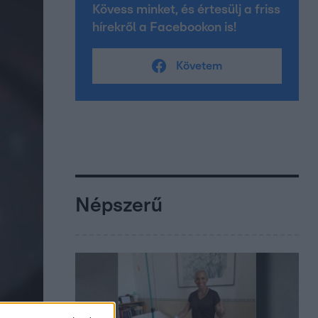
Kövess minket, és értesülj a friss
hírekről a Facebookon is!
Követem
Népszerű