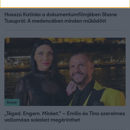
Kultúra
Hosszú Katinka a dokumentumfilmjében Shane
Tusupról: A medencében minden működött
Bulvár
„Téged. Engem. Minket.” – Emilio és Tina szerelmes
vallomása sokakat megérinthet