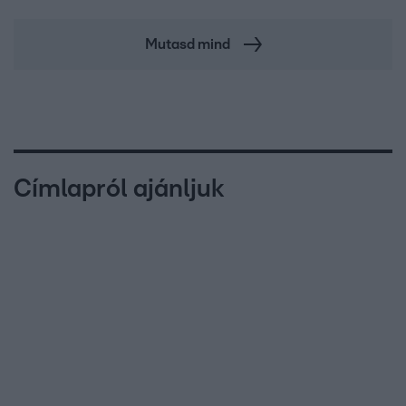
Mutasd mind
Címlapról ajánljuk