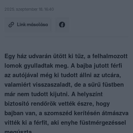
2025. szeptember 18. 16:40
Link másolása
Egy ház udvarán ütött ki tűz, a felhalmozott
lomok gyulladtak meg. A bajba jutott férfi
az autójával még ki tudott állni az utcára,
valamiért visszaszaladt, de a sűrű füstben
már nem tudott kijutni. A helyszínt
biztosító rendőrök vették észre, hogy
bajban van, a szomszéd kerítésén átmászva
vitték ki a férfit, aki enyhe füstmérgezéssel
megúszta.