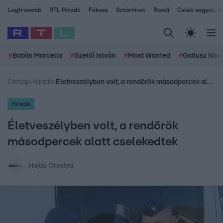
Legfrissebb
RTL Híradó
Fókusz
Sztárhírek
Randi
Celeb vagyok, me
#
Babits Marcella
#
Szellő István
#
Most Wanted
#
Gallusz Niko
Címlap
›
Híradó
›
Életveszélyben volt, a rendőrök másodpercek alatt cselekedtek
Híradó
Életveszélyben volt, a rendőrök
másodpercek alatt cselekedtek
Hajdú Orsolya