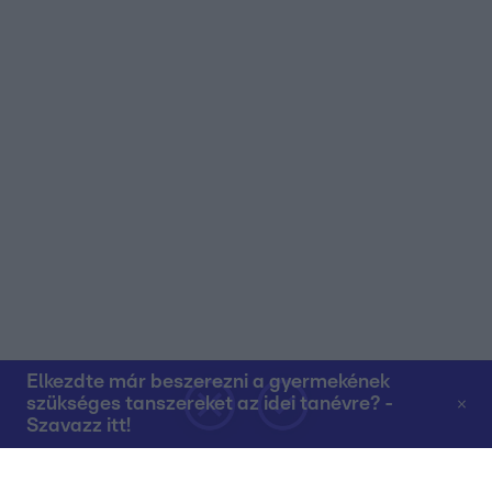
Elkezdte már beszerezni a gyermekének
szükséges tanszereket az idei tanévre? -
Szavazz itt!