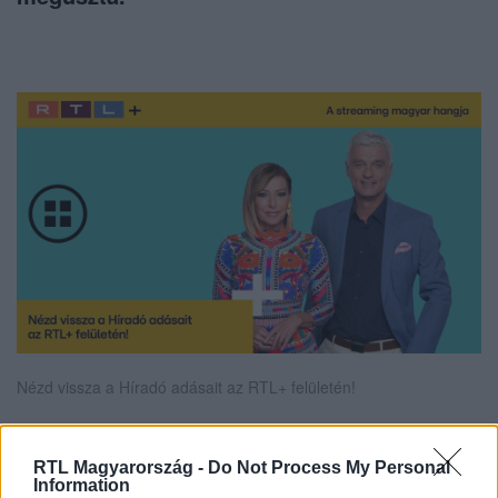
Nézd vissza a Híradó adásait az RTL+ felületén!
RTL Magyarország -
Do Not Process My Personal
Itt állítsd be, hogy az RTL.hu az elsők között
Information