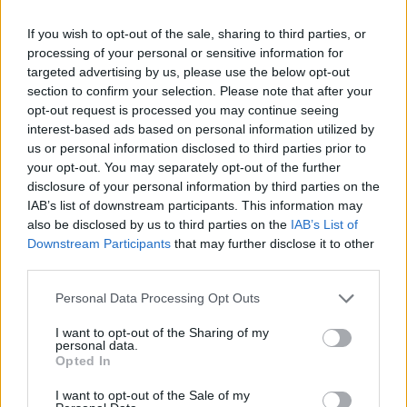
legyen a Google-találatokban!
If you wish to opt-out of the sale, sharing to third parties, or
processing of your personal or sensitive information for
targeted advertising by us, please use the below opt-out
section to confirm your selection. Please note that after your
opt-out request is processed you may continue seeing
interest-based ads based on personal information utilized by
us or personal information disclosed to third parties prior to
your opt-out. You may separately opt-out of the further
disclosure of your personal information by third parties on the
IAB’s list of downstream participants. This information may
also be disclosed by us to third parties on the
IAB’s List of
Kövess minket, és értesülj a friss hírekről a
Downstream Participants
that may further disclose it to other
third parties.
Facebookon is!
Please note that this website/app uses one or more Google
Personal Data Processing Opt Outs
services and may gather and store information including but
Követem
not limited to your visit or usage behaviour. You may click to
I want to opt-out of the Sharing of my
personal data.
grant or deny consent to Google and its third-party tags to
Opted In
use your data for below specified purposes in below Google
consent section.
I want to opt-out of the Sale of my