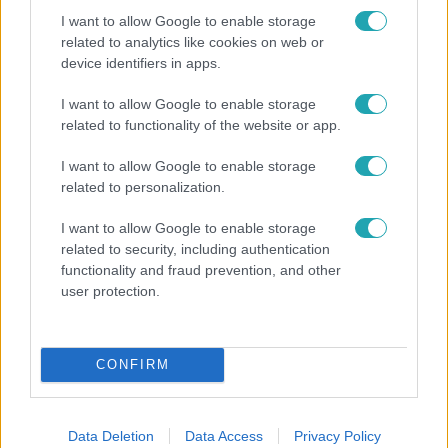
I want to allow Google to enable storage
related to analytics like cookies on web or
device identifiers in apps.
I want to allow Google to enable storage
Bulvár
related to functionality of the website or app.
Véget ért a közös munka! Balogh Levente
I want to allow Google to enable storage
elbúcsúzott Az álommeló győztesétől
related to personalization.
I want to allow Google to enable storage
related to security, including authentication
functionality and fraud prevention, and other
user protection.
CONFIRM
Data Deletion
Data Access
Privacy Policy