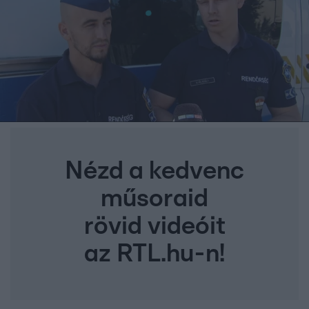
Nézd a kedvenc
műsoraid
rövid videóit
az RTL.hu-n!