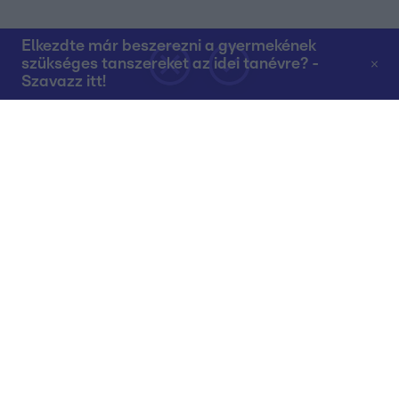
Elkezdte már beszerezni a gyermekének
szükséges tanszereket az idei tanévre? -
Szavazz itt!
Rólunk
Teljes adások az RTL+-on