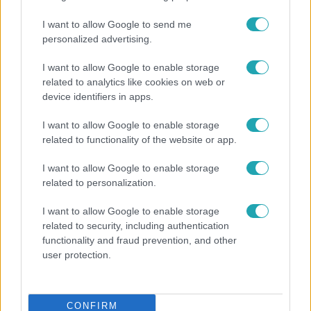
I want to allow Google to send me
personalized advertising.
I want to allow Google to enable storage
related to analytics like cookies on web or
device identifiers in apps.
I want to allow Google to enable storage
related to functionality of the website or app.
I want to allow Google to enable storage
Bulvár
related to personalization.
Véget ért a közös munka! Balogh Levente
I want to allow Google to enable storage
elbúcsúzott Az álommeló győztesétől
related to security, including authentication
functionality and fraud prevention, and other
user protection.
CONFIRM