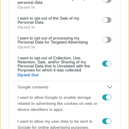
personal data.
grant or deny consent to Google and its third-party tags to
Opted In
use your data for below specified purposes in below Google
consent section.
I want to opt-out of the Sale of my
Personal Data.
Opted In
#
HÍRADÓ
#
HPV
#
ADÁSRÉSZLETEK
#
VÍRUS
I want to opt-out of processing my
Personal Data for Targeted Advertising.
Opted In
#
TÉVHIT
#
VÉDŐOLTÁS
#
MÉHNYAKRÁK
#
HÍMVESSZŐDAGANAT
#
TOROKRÁK
#
VÉGBÉLRÁK
I want to opt-out of Collection, Use,
Retention, Sale, and/or Sharing of my
Personal Data that Is Unrelated with the
#
MANDULARÁK
#
ONKOLÓGUS
Purposes for which it was collected.
Opted Out
Google consents
I want to allow Google to enable storage
related to advertising like cookies on web or
device identifiers in apps.
Népszerű
I want to allow my user data to be sent to
Google for online advertising purposes.