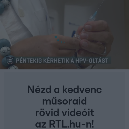
Nézd a kedvenc
műsoraid
rövid videóit
az RTL.hu-n!