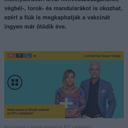
végbél-, torok- és mandularákot is okozhat,
ezért a fiúk is megkaphatják a vakcinát
ingyen már ötödik éve.
Nézd vissza a Híradó adásait az RTL+ felületén!