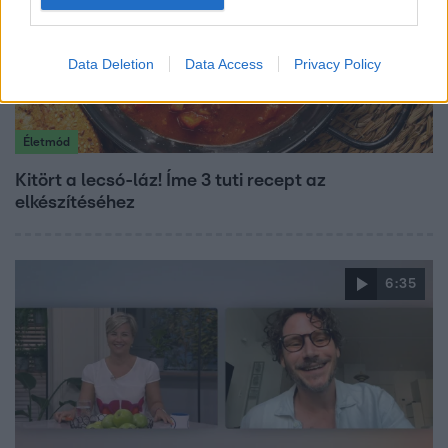
Data Deletion
Data Access
Privacy Policy
Életmód
Kitört a lecsó-láz! Íme 3 tuti recept az
elkészítéséhez
6:35