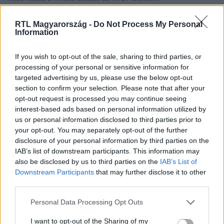
RTL Magyarország -
Do Not Process My Personal
Information
Itt állítsd be, hogy az RTL.hu az elsők között
legyen a Google-találatokban!
If you wish to opt-out of the sale, sharing to third parties, or
processing of your personal or sensitive information for
targeted advertising by us, please use the below opt-out
section to confirm your selection. Please note that after your
opt-out request is processed you may continue seeing
interest-based ads based on personal information utilized by
us or personal information disclosed to third parties prior to
your opt-out. You may separately opt-out of the further
disclosure of your personal information by third parties on the
IAB’s list of downstream participants. This information may
also be disclosed by us to third parties on the
IAB’s List of
Downstream Participants
that may further disclose it to other
Kövess minket, és értesülj a friss hírekről a
third parties.
Facebookon is!
Please note that this website/app uses one or more Google
Personal Data Processing Opt Outs
services and may gather and store information including but
Követem
not limited to your visit or usage behaviour. You may click to
I want to opt-out of the Sharing of my