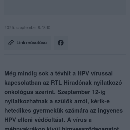
2025. szeptember 8. 18:10
Link másolása
Még mindig sok a tévhit a HPV vírussal
kapcsolatban az RTL Híradónak nyilatkozó
onkológus szerint. Szeptember 12-ig
nyilatkozhatnak a szülők arról, kérik-e
hetedikes gyermekük számára az ingyenes
HPV elleni védőoltást. A vírus a
méhnyakrákon kívül hímvessződaganatot,