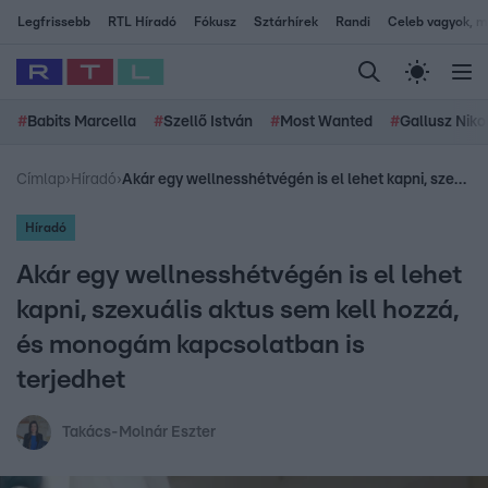
Legfrissebb
RTL Híradó
Fókusz
Sztárhírek
Randi
Celeb vagyok, me
#
Babits Marcella
#
Szellő István
#
Most Wanted
#
Gallusz Niko
Címlap
›
Híradó
›
Akár egy wellnesshétvégén is el lehet kapni, szexuális aktus sem kell hozzá, és monogám kapcsolatban is terjedhet
Híradó
Akár egy wellnesshétvégén is el lehet
kapni, szexuális aktus sem kell hozzá,
és monogám kapcsolatban is
terjedhet
Takács-Molnár Eszter