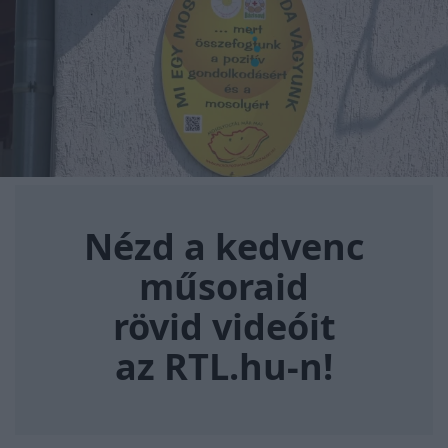
Nézd a kedvenc műsoraid rövi
Nézd a kedvenc
műsoraid
rövid videóit
az RTL.hu-n!