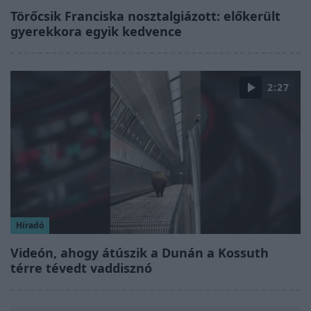
Törőcsik Franciska nosztalgiázott: előkerült
gyerekkora egyik kedvence
2:27
Híradó
Videón, ahogy átúszik a Dunán a Kossuth
térre tévedt vaddisznó