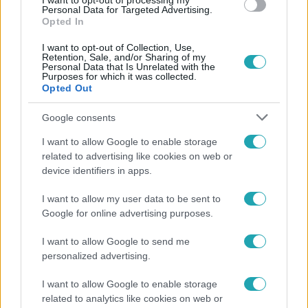
I want to opt-out of processing my
#
GYERMEKVÉDELEM
#
SZÜLŐI TILTAKOZÁS
Personal Data for Targeted Advertising.
Opted In
#
ADATVÉDELEM
#
KÉPVISELŐ
#
ÓVODA
I want to opt-out of Collection, Use,
#
OVISOK
#
VIDEÓFELVÉTEL
#
KITAKARÁS
Retention, Sale, and/or Sharing of my
Personal Data that Is Unrelated with the
Purposes for which it was collected.
Opted Out
Google consents
I want to allow Google to enable storage
related to advertising like cookies on web or
Népszerű
device identifiers in apps.
I want to allow my user data to be sent to
Google for online advertising purposes.
I want to allow Google to send me
personalized advertising.
I want to allow Google to enable storage
related to analytics like cookies on web or