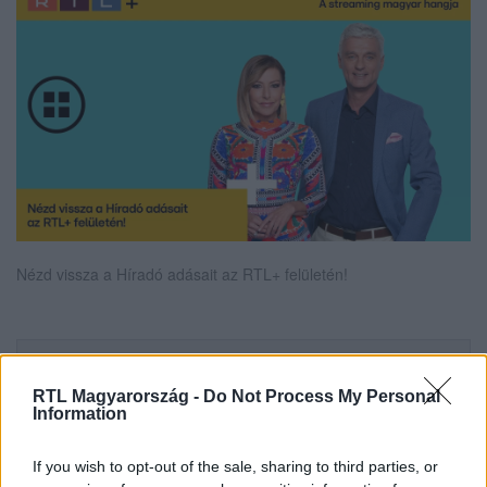
Nézd vissza a Híradó adásait az RTL+ felületén!
Itt állítsd be, hogy az RTL.hu az elsők között
legyen a Google-találatokban!
RTL Magyarország -
Do Not Process My Personal
Information
If you wish to opt-out of the sale, sharing to third parties, or