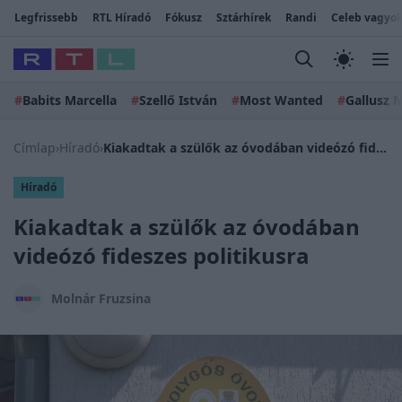
Legfrissebb
RTL Híradó
Fókusz
Sztárhírek
Randi
Celeb vagyok
#
Babits Marcella
#
Szellő István
#
Most Wanted
#
Gallusz N
Címlap
›
Híradó
›
Kiakadtak a szülők az óvodában videózó fideszes politikusra
Híradó
Kiakadtak a szülők az óvodában
videózó fideszes politikusra
Molnár Fruzsina