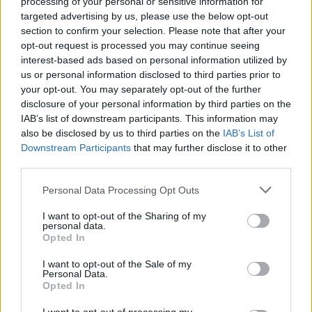
processing of your personal or sensitive information for
targeted advertising by us, please use the below opt-out
section to confirm your selection. Please note that after your
opt-out request is processed you may continue seeing
interest-based ads based on personal information utilized by
us or personal information disclosed to third parties prior to
your opt-out. You may separately opt-out of the further
disclosure of your personal information by third parties on the
Kövess minket, és értesülj a friss
IAB’s list of downstream participants. This information may
also be disclosed by us to third parties on the
IAB’s List of
hírekről a Facebookon is!
Downstream Participants
that may further disclose it to other
third parties.
Követem
Please note that this website/app uses one or more Google
Personal Data Processing Opt Outs
services and may gather and store information including but
not limited to your visit or usage behaviour. You may click to
I want to opt-out of the Sharing of my
personal data.
grant or deny consent to Google and its third-party tags to
Opted In
use your data for below specified purposes in below Google
consent section.
I want to opt-out of the Sale of my
#
HÍRADÓ
#
VIDEÓ
#
ADÁSRÉSZLETEK
Personal Data.
Opted In
#
VÁNTSA BOTOND
#
SZIGETSZENTMIKLÓS