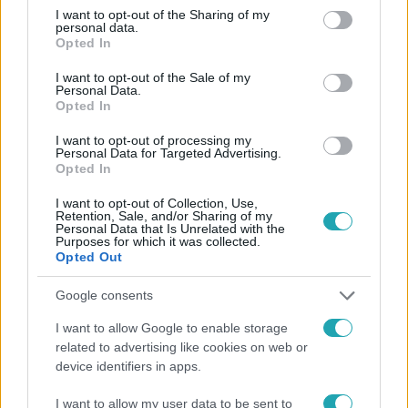
not limited to your visit or usage behaviour. You may click to
I want to opt-out of the Sharing of my
Követem
personal data.
grant or deny consent to Google and its third-party tags to
Opted In
use your data for below specified purposes in below Google
consent section.
I want to opt-out of the Sale of my
Personal Data.
Opted In
I want to opt-out of processing my
#
HÍRADÓ
#
VIDEÓ
#
ADÁSRÉSZLETEK
Personal Data for Targeted Advertising.
Opted In
#
BÉREMELÉS
#
HITELKÉPESSÉG
I want to opt-out of Collection, Use,
#
OTTHONTÁMOGATÁS
#
KÖZSZOLGÁLATI FIZETÉSEK
Retention, Sale, and/or Sharing of my
Personal Data that Is Unrelated with the
#
KORMÁNYZATI BEJELENTÉS
#
TÁMOGATÁSI PROGRAM
Purposes for which it was collected.
Opted Out
#
KORMÁNYTISZTVISELŐK
Google consents
I want to allow Google to enable storage
related to advertising like cookies on web or
device identifiers in apps.
I want to allow my user data to be sent to