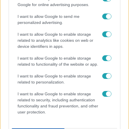
Google for online advertising purposes.
Népszerű
I want to allow Google to send me
personalized advertising.
I want to allow Google to enable storage
related to analytics like cookies on web or
device identifiers in apps.
I want to allow Google to enable storage
related to functionality of the website or app.
I want to allow Google to enable storage
related to personalization.
Bulvár
I want to allow Google to enable storage
related to security, including authentication
"Nekem ő volt a herceg fehér lovon" - Széphalmi
functionality and fraud prevention, and other
Juliska nem bánja, hogy hozzáment Sánta Lacihoz
user protection.