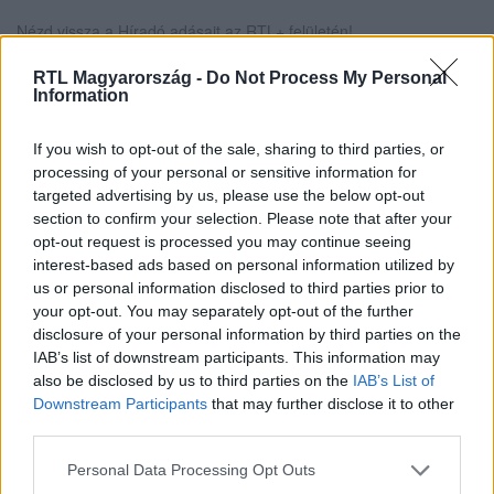
Nézd vissza a Híradó adásait az RTL+ felületén!
RTL Magyarország -
Do Not Process My Personal
Information
Itt állítsd be, hogy az RTL.hu az elsők között
legyen a Google-találatokban!
If you wish to opt-out of the sale, sharing to third parties, or
processing of your personal or sensitive information for
targeted advertising by us, please use the below opt-out
section to confirm your selection. Please note that after your
opt-out request is processed you may continue seeing
interest-based ads based on personal information utilized by
us or personal information disclosed to third parties prior to
your opt-out. You may separately opt-out of the further
disclosure of your personal information by third parties on the
IAB’s list of downstream participants. This information may
also be disclosed by us to third parties on the
IAB’s List of
Downstream Participants
that may further disclose it to other
third parties.
Kövess minket, és értesülj a friss hírekről a
Facebookon is!
Please note that this website/app uses one or more Google
Personal Data Processing Opt Outs
services and may gather and store information including but