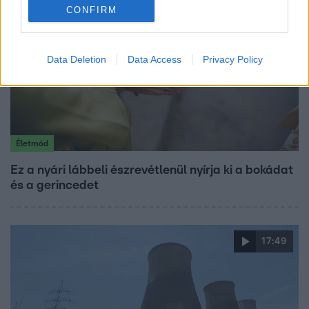
CONFIRM
Data Deletion
Data Access
Privacy Policy
Életmód
Ez a nyári lábbeli észrevétlenül nyírja ki a bokádat
és a gerincedet
17:49