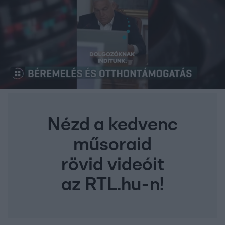
Nézd a kedvenc
műsoraid
rövid videóit
az RTL.hu-n!