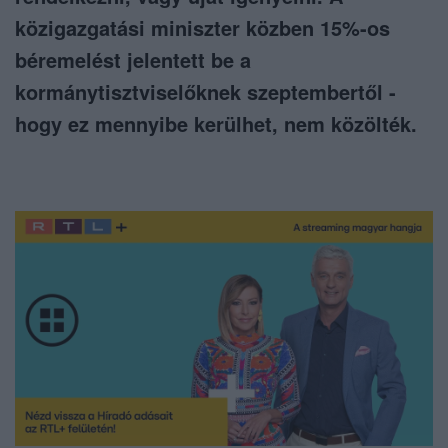
közigazgatási miniszter közben 15%-os
béremelést jelentett be a
kormánytisztviselőknek szeptembertől -
hogy ez mennyibe kerülhet, nem közölték.