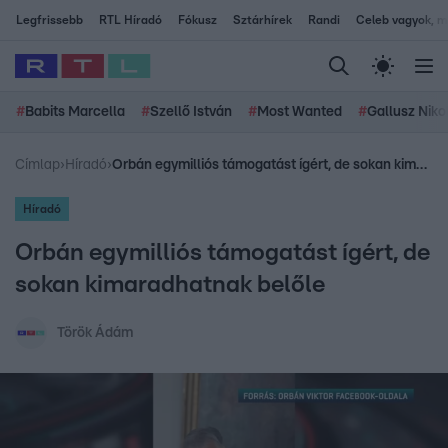
Legfrissebb
RTL Híradó
Fókusz
Sztárhírek
Randi
Celeb vagyok, me
#
Babits Marcella
#
Szellő István
#
Most Wanted
#
Gallusz Niko
Címlap
›
Híradó
›
Orbán egymilliós támogatást ígért, de sokan kimaradhatnak belőle
Híradó
Orbán egymilliós támogatást ígért, de
sokan kimaradhatnak belőle
Török Ádám