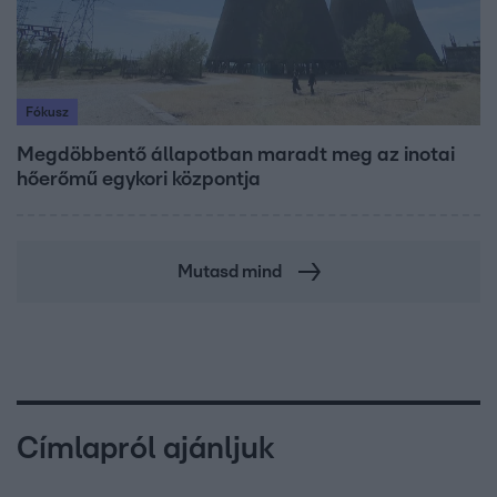
Fókusz
Megdöbbentő állapotban maradt meg az inotai
hőerőmű egykori központja
Mutasd mind
Címlapról ajánljuk