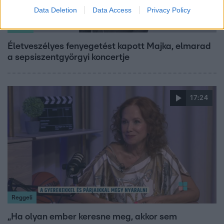
Data Deletion
Data Access
Privacy Policy
Bulvár
Életveszélyes fenyegetést kapott Majka, elmarad
a sepsiszentgyörgyi koncertje
17:24
Reggeli
„Ha olyan ember keresne meg, akkor sem