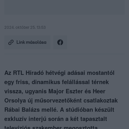
2024. október 25. 13:53
Link másolása
Az RTL Híradó hétvégi adásai mostantól
egy friss, dinamikus felállással térnek
vissza, ugyanis Major Eszter és Heer
Orsolya új műsorvezetőként csatlakoztak
Rábai Balázs mellé. A stúdióban készült
exkluzív interjú során a két tapasztalt
televíziós szakember megosztotta