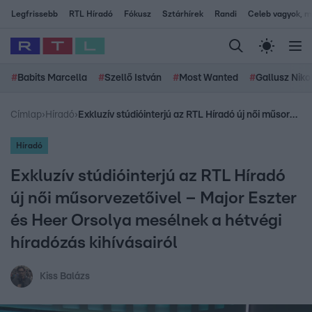
Legfrissebb
RTL Híradó
Fókusz
Sztárhírek
Randi
Celeb vagyok, me
#
Babits Marcella
#
Szellő István
#
Most Wanted
#
Gallusz Niko
Címlap
›
Híradó
›
Exkluzív stúdióinterjú az RTL Híradó új női műsorvezetőivel – Major Eszter és Heer Orsolya mesélnek a hétvégi híradózás kihívásairól
Híradó
Exkluzív stúdióinterjú az RTL Híradó
új női műsorvezetőivel – Major Eszter
és Heer Orsolya mesélnek a hétvégi
híradózás kihívásairól
Kiss Balázs