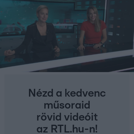
Nézd a kedvenc
műsoraid
rövid videóit
az RTL.hu-n!