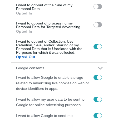
consent section.
I want to opt-out of the Sale of my
Personal Data.
Opted In
I want to opt-out of processing my
#
HÍRADÓ
#
VIDEÓ
#
ADÁSRÉSZLETEK
Personal Data for Targeted Advertising.
Opted In
#
HEER ORSOLYA
#
MAJOR ESZTER
#
MŰSORVEZETŐ
I want to opt-out of Collection, Use,
#
RÁBAI BALÁZS
#
RTL HÍRADÓ
Retention, Sale, and/or Sharing of my
Personal Data that Is Unrelated with the
Purposes for which it was collected.
Opted Out
Google consents
I want to allow Google to enable storage
related to advertising like cookies on web or
Népszerű
device identifiers in apps.
I want to allow my user data to be sent to
Google for online advertising purposes.
I want to allow Google to send me