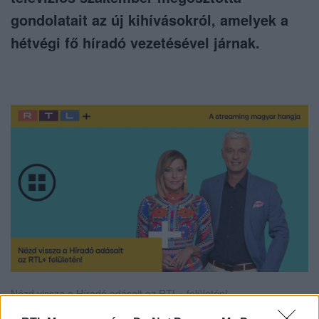
gondolatait az új kihívásokról, amelyek a
hétvégi fő híradó vezetésével járnak.
Nézd vissza a Híradó adásait az RTL+ felületén!