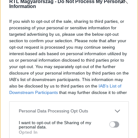
RTL Magyarország -
Do Not Process My Personal
Information
Itt állítsd be, hogy az RTL.hu az elsők között
legyen a Google-találatokban!
If you wish to opt-out of the sale, sharing to third parties, or
processing of your personal or sensitive information for
targeted advertising by us, please use the below opt-out
section to confirm your selection. Please note that after your
opt-out request is processed you may continue seeing
interest-based ads based on personal information utilized by
us or personal information disclosed to third parties prior to
your opt-out. You may separately opt-out of the further
disclosure of your personal information by third parties on the
IAB’s list of downstream participants. This information may
also be disclosed by us to third parties on the
IAB’s List of
Downstream Participants
that may further disclose it to other
third parties.
Kövess minket, és értesülj a friss hírekről a
Facebookon is!
Please note that this website/app uses one or more Google
Personal Data Processing Opt Outs
services and may gather and store information including but
not limited to your visit or usage behaviour. You may click to
I want to opt-out of the Sharing of my
Követem
personal data.
grant or deny consent to Google and its third-party tags to
Opted In
use your data for below specified purposes in below Google