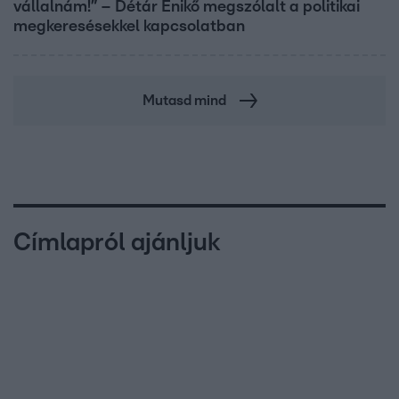
vállalnám!” – Détár Enikő megszólalt a politikai
megkeresésekkel kapcsolatban
Mutasd mind
Címlapról ajánljuk