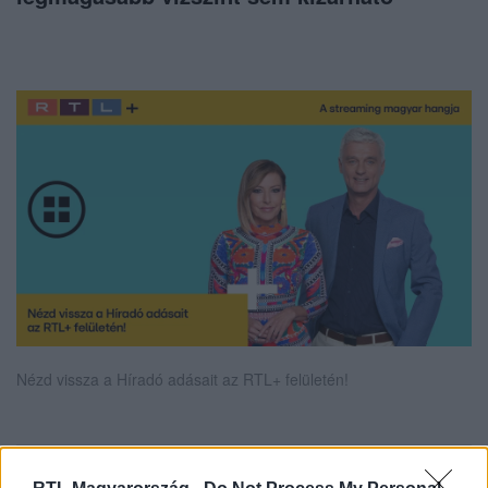
Nézd vissza a Híradó adásait az RTL+ felületén!
Itt állítsd be, hogy az RTL.hu az elsők között