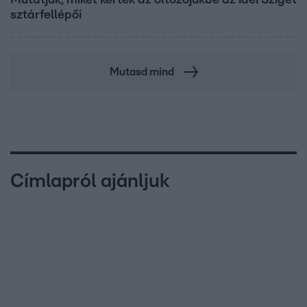
sztárfellépői
Mutasd mind
Címlapról ajánljuk