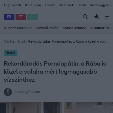
Legfrissebb
RTL Híradó
Fókusz
Sztárhírek
Randi
Celeb vagyok, me
#
Babits Marcella
#
Szellő István
#
Most Wanted
#
Gallusz Niko
Címlap
›
Híradó
›
Rekordáradás Pornóapátin, a Rába is közel a valaha mért legmagasabb vízszinthez
Híradó
Rekordáradás Pornóapátin, a Rába is
közel a valaha mért legmagasabb
vízszinthez
Sebestyén Áron