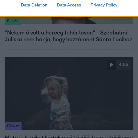
Data Deletion
Data Access
Privacy Policy
Bulvár
"Nekem ő volt a herceg fehér lovon" - Széphalmi
Juliska nem bánja, hogy hozzáment Sánta Lacihoz
4:55
Fókusz
Mutatjuk, miket kértek az öltözőjükbe az idei Sziget