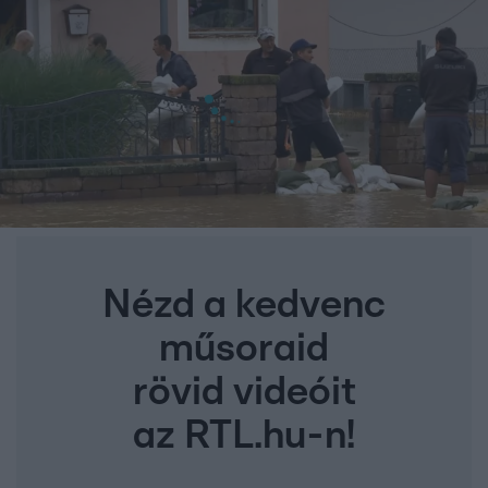
Nézd a kedvenc
műsoraid
rövid videóit
az RTL.hu-n!