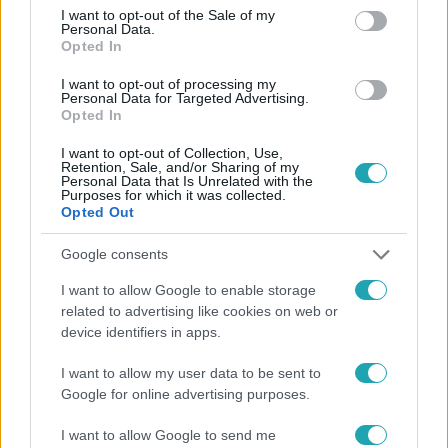
consent section.
I want to opt-out of the Sale of my
Personal Data.
#
HÍRADÓ
#
ADÁSRÉSZLETEK
#
VIDEÓ
#
ÁRVÍZ
Opted In
#
PORNÓAPÁTI
#
CSÁKÁNYDOROSZLÓ
#
KÖRMEND
I want to opt-out of processing my
Personal Data for Targeted Advertising.
#
SÁRVÁR
#
GYŐR
#
RÁBA
#
ÁRADÁS
Opted In
#
ÁRVÍZVÉDELEM
#
VÍZÜGY
I want to opt-out of Collection, Use,
Retention, Sale, and/or Sharing of my
Personal Data that Is Unrelated with the
Purposes for which it was collected.
Opted Out
Google consents
I want to allow Google to enable storage
Népszerű
related to advertising like cookies on web or
device identifiers in apps.
I want to allow my user data to be sent to
Google for online advertising purposes.
14:09
I want to allow Google to send me