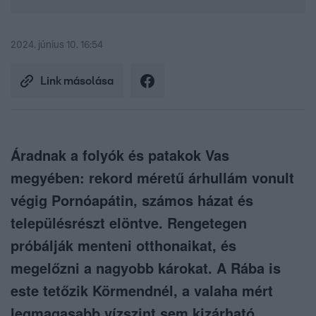
2024. június 10. 16:54
Link másolása
Áradnak a folyók és patakok Vas
megyében: rekord méretű árhullám vonult
végig Pornóapátin, számos házat és
településrészt elöntve. Rengetegen
próbálják menteni otthonaikat, és
megelőzni a nagyobb károkat. A Rába is
este tetőzik Körmendnél, a valaha mért
legmagasabb vízszint sem kizárható