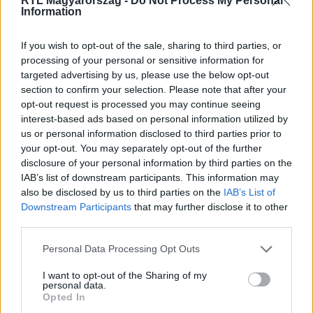
RTL Magyarország -
Do Not Process My Personal
legyen a Google-találatokban!
Information
If you wish to opt-out of the sale, sharing to third parties, or
processing of your personal or sensitive information for
targeted advertising by us, please use the below opt-out
section to confirm your selection. Please note that after your
opt-out request is processed you may continue seeing
interest-based ads based on personal information utilized by
us or personal information disclosed to third parties prior to
your opt-out. You may separately opt-out of the further
disclosure of your personal information by third parties on the
IAB’s list of downstream participants. This information may
Kövess minket, és értesülj a friss hírekről a
also be disclosed by us to third parties on the
IAB’s List of
Facebookon is!
Downstream Participants
that may further disclose it to other
third parties.
Követem
Please note that this website/app uses one or more Google
Personal Data Processing Opt Outs
services and may gather and store information including but
not limited to your visit or usage behaviour. You may click to
I want to opt-out of the Sharing of my
personal data.
grant or deny consent to Google and its third-party tags to
Opted In
use your data for below specified purposes in below Google