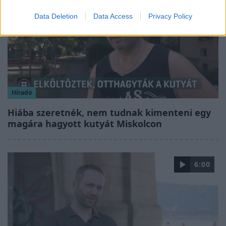
Data Deletion
Data Access
Privacy Policy
Híradó
Hiába szeretnék, nem tudnak kimenteni egy
magára hagyott kutyát Miskolcon
6:00