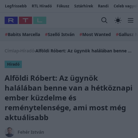
Legfrissebb
RTL Híradó
Fókusz
Sztárhírek
Randi
Celeb vagyok
#
Babits Marcella
#
Szellő István
#
Most Wanted
#
Gallusz N
Címlap
›
Híradó
›
Alföldi Róbert: Az ügynök halálában benne van a hétköznapi ember küzdelme és reménytelensége, ami most még aktuálisabb
Híradó
Alföldi Róbert: Az ügynök
halálában benne van a hétköznapi
ember küzdelme és
reménytelensége, ami most még
aktuálisabb
Fehér István