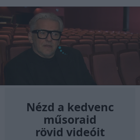
Nézd a kedvenc műsoraid rövi
Nézd a kedvenc
műsoraid
rövid videóit