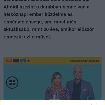
Alföldi szerint a darabban benne van a
hétköznapi ember küzdelme és
reménytelensége, ami most még
aktuálisabb, mint 20 éve, amikor először
rendezte ezt a művet.