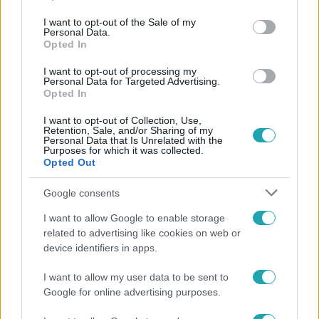
hírekről a Facebookon is!
use your data for below specified purposes in below Google
consent section.
I want to opt-out of the Sale of my
Personal Data.
Követem
Opted In
I want to opt-out of processing my
Personal Data for Targeted Advertising.
Opted In
I want to opt-out of Collection, Use,
Retention, Sale, and/or Sharing of my
#
HÍRADÓ
#
ADÁSRÉSZLETEK
#
VIDEÓ
#
KULTÚRA
Personal Data that Is Unrelated with the
Purposes for which it was collected.
#
SZÍNHÁZ
#
ALFÖLDI RÓBERT
#
CENTRÁL SZÍNHÁZ
Opted Out
#
BALSAI MÓNI
#
STOHL ANDRÁS
#
FEHÉR TIBOR
Google consents
#
FÖLDES ESZTER
I want to allow Google to enable storage
related to advertising like cookies on web or
device identifiers in apps.
I want to allow my user data to be sent to
Google for online advertising purposes.