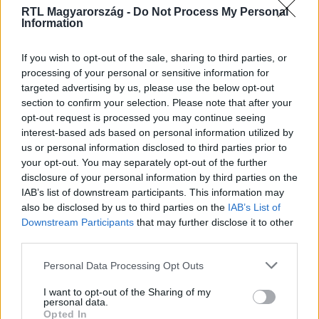
RTL Magyarország -
Do Not Process My Personal
Information
Nézd vissza a Híradó adásait az RTL+ felületén!
If you wish to opt-out of the sale, sharing to third parties, or
processing of your personal or sensitive information for
targeted advertising by us, please use the below opt-out
Itt állítsd be, hogy az RTL.hu az elsők között
section to confirm your selection. Please note that after your
legyen a Google-találatokban!
opt-out request is processed you may continue seeing
interest-based ads based on personal information utilized by
us or personal information disclosed to third parties prior to
your opt-out. You may separately opt-out of the further
disclosure of your personal information by third parties on the
IAB’s list of downstream participants. This information may
also be disclosed by us to third parties on the
IAB’s List of
Downstream Participants
that may further disclose it to other
third parties.
Please note that this website/app uses one or more Google
Personal Data Processing Opt Outs
services and may gather and store information including but
not limited to your visit or usage behaviour. You may click to
I want to opt-out of the Sharing of my
Kövess minket, és értesülj a friss
personal data.
grant or deny consent to Google and its third-party tags to
Opted In