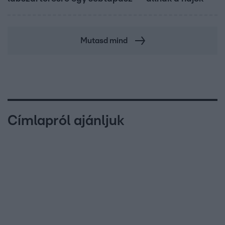
Mutasd mind
Címlapról ajánljuk