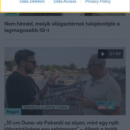
Data Deletion
Data Access
Privacy Policy
Bulvár
Nem hinnéd, melyik világsztárnak tulajdonítják a
legmagasabb IQ-t
21:40
Reggeli
„10 cm Duna-víz Paksnál az olyan, mint egy nyílt
lábszártörésre egy sebtapasz” – állnak a hajók