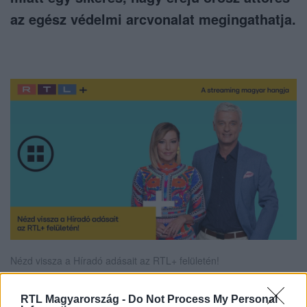
az egész védelmi arcvonalat megingathatja.
Nézd vissza a Híradó adásait az RTL+ felületén!
RTL Magyarország -
Do Not Process My Personal