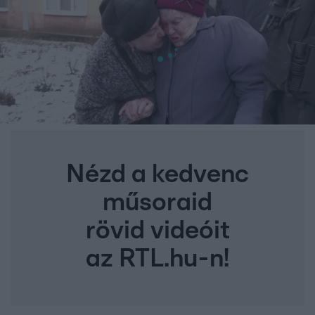
Nézd a kedvenc
műsoraid
rövid videóit
az RTL.hu-n!