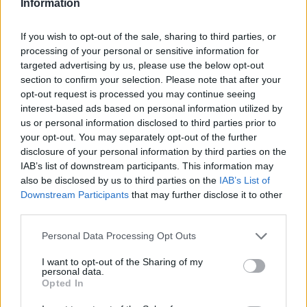
Information
Itt állítsd be, hogy az RTL.hu az elsők között
legyen a Google-találatokban!
If you wish to opt-out of the sale, sharing to third parties, or
processing of your personal or sensitive information for
targeted advertising by us, please use the below opt-out
section to confirm your selection. Please note that after your
opt-out request is processed you may continue seeing
interest-based ads based on personal information utilized by
us or personal information disclosed to third parties prior to
your opt-out. You may separately opt-out of the further
disclosure of your personal information by third parties on the
IAB’s list of downstream participants. This information may
also be disclosed by us to third parties on the
IAB’s List of
Downstream Participants
that may further disclose it to other
Kövess minket, és értesülj a friss hírekről a
third parties.
Facebookon is!
Please note that this website/app uses one or more Google
Personal Data Processing Opt Outs
services and may gather and store information including but
Követem
not limited to your visit or usage behaviour. You may click to
I want to opt-out of the Sharing of my
personal data.
grant or deny consent to Google and its third-party tags to
Opted In
use your data for below specified purposes in below Google
consent section.