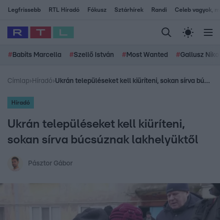
Legfrissebb
RTL Híradó
Fókusz
Sztárhírek
Randi
Celeb vagyok, me
#
Babits Marcella
#
Szellő István
#
Most Wanted
#
Gallusz Niko
Címlap
›
Híradó
›
Ukrán településeket kell kiüríteni, sokan sírva búcsúznak lakhelyüktől
Híradó
Ukrán településeket kell kiüríteni,
sokan sírva búcsúznak lakhelyüktől
Pásztor Gábor