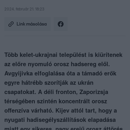
2024. február 21. 18:23
Link másolása
Több kelet-ukrajnai települést is kiürítenek
az előre nyomuló orosz hadsereg elől.
Avgyijivka elfoglalása óta a támadó erők
egyre hátrébb szorítják az ukrán
csapatokat. A déli fronton, Zaporizsja
térségében szintén koncentrált orosz
offenzíva várható. Kijev attól tart, hogy a
nyugati hadisegélyszállítások elapadása
miatt egy sikeres, nagy erejű orosz áttörés