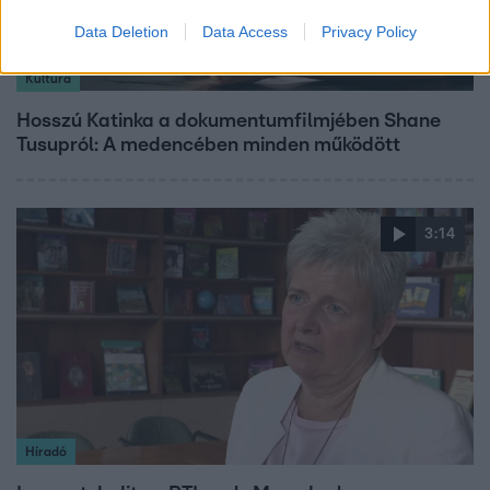
Data Deletion
Data Access
Privacy Policy
Kultúra
Hosszú Katinka a dokumentumfilmjében Shane
Tusupról: A medencében minden működött
3:14
Híradó