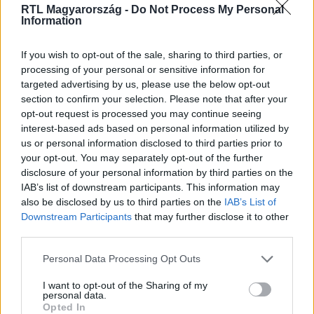
RTL Magyarország -
Do Not Process My Personal
Nézd vissza a Híradó adásait az RTL+ felületén!
Information
If you wish to opt-out of the sale, sharing to third parties, or
processing of your personal or sensitive information for
Itt állítsd be, hogy az RTL.hu az elsők között
targeted advertising by us, please use the below opt-out
legyen a Google-találatokban!
section to confirm your selection. Please note that after your
opt-out request is processed you may continue seeing
interest-based ads based on personal information utilized by
us or personal information disclosed to third parties prior to
your opt-out. You may separately opt-out of the further
disclosure of your personal information by third parties on the
IAB’s list of downstream participants. This information may
also be disclosed by us to third parties on the
IAB’s List of
Downstream Participants
that may further disclose it to other
third parties.
Please note that this website/app uses one or more Google
Personal Data Processing Opt Outs
services and may gather and store information including but
Kövess minket, és értesülj a friss hírekről a
not limited to your visit or usage behaviour. You may click to
I want to opt-out of the Sharing of my
Facebookon is!
personal data.
grant or deny consent to Google and its third-party tags to
Opted In