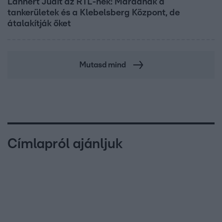
Lannert Judit az RTL-nek: Maradnak a
tankerületek és a Klebelsberg Központ, de
átalakítják őket
Mutasd mind
Címlapról ajánljuk