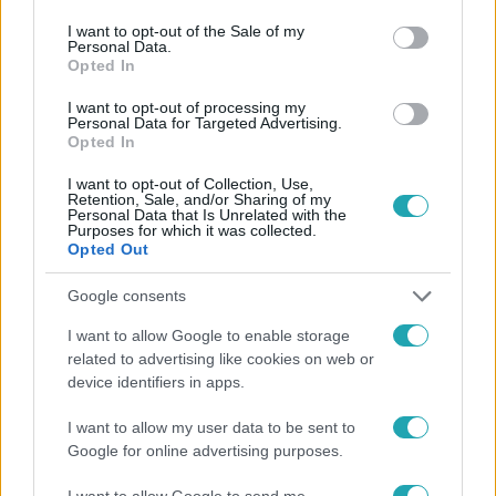
use your data for below specified purposes in below Google
consent section.
Követem
I want to opt-out of the Sale of my
Personal Data.
Opted In
I want to opt-out of processing my
Personal Data for Targeted Advertising.
Opted In
#
HÍRADÓ
#
VIDEÓ
#
ADÁSRÉSZLETEK
I want to opt-out of Collection, Use,
Retention, Sale, and/or Sharing of my
Personal Data that Is Unrelated with the
Purposes for which it was collected.
Opted Out
Google consents
I want to allow Google to enable storage
related to advertising like cookies on web or
Népszerű
device identifiers in apps.
I want to allow my user data to be sent to
Google for online advertising purposes.
7:51
I want to allow Google to send me