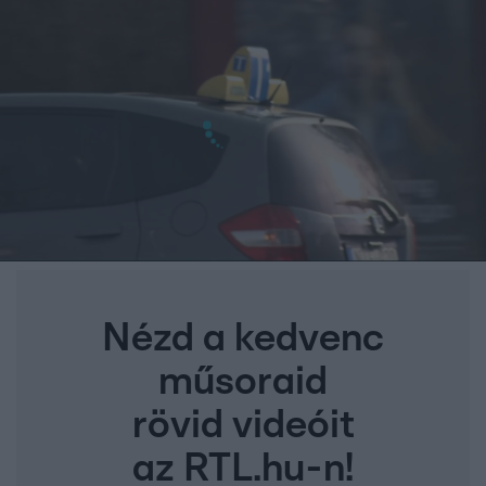
Nézd a kedvenc
műsoraid
rövid videóit
az RTL.hu-n!