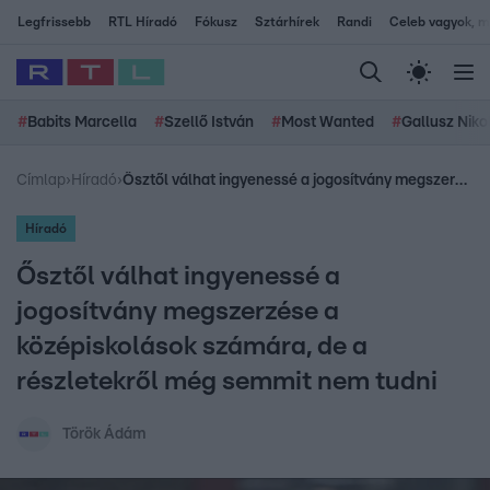
Legfrissebb
RTL Híradó
Fókusz
Sztárhírek
Randi
Celeb vagyok, me
#
Babits Marcella
#
Szellő István
#
Most Wanted
#
Gallusz Niko
Címlap
›
Híradó
›
Ősztől válhat ingyenessé a jogosítvány megszerzése a középiskolások számára, de a részletekről még semmit nem tudni
Híradó
Ősztől válhat ingyenessé a
jogosítvány megszerzése a
középiskolások számára, de a
részletekről még semmit nem tudni
Török Ádám