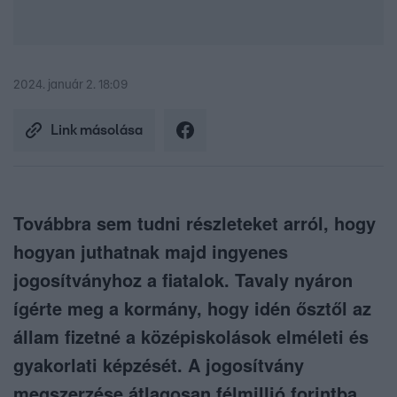
2024. január 2. 18:09
Link másolása
Továbbra sem tudni részleteket arról, hogy
hogyan juthatnak majd ingyenes
jogosítványhoz a fiatalok. Tavaly nyáron
ígérte meg a kormány, hogy idén ősztől az
állam fizetné a középiskolások elméleti és
gyakorlati képzését. A jogosítvány
megszerzése átlagosan félmillió forintba