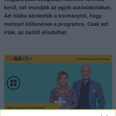
kerül, ezt mondják az egyik autósiskolában.
Azt hiába kérdeztük a kormánytól, hogy
mennyit költenének a programra. Csak azt
írták, az ősztől elindulhat.