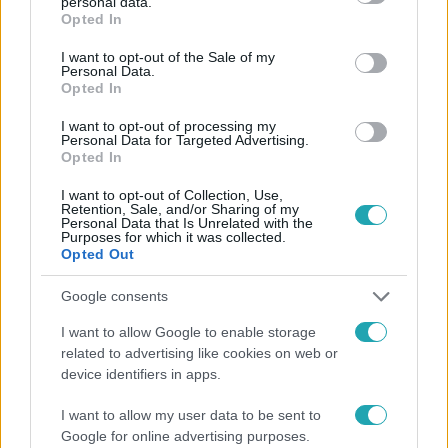
personal data.
grant or deny consent to Google and its third-party tags to
Opted In
use your data for below specified purposes in below Google
Követem
consent section.
I want to opt-out of the Sale of my
Personal Data.
Opted In
I want to opt-out of processing my
Personal Data for Targeted Advertising.
Opted In
#
HÍRADÓ
#
VIDEÓ
#
ADÁSRÉSZLETEK
#
BELFÖLD
I want to opt-out of Collection, Use,
#
GAZDASÁG
#
ÉLELMISZER
#
OLAJ
#
HÚS
Retention, Sale, and/or Sharing of my
Personal Data that Is Unrelated with the
Purposes for which it was collected.
#
SAJT
#
ÁRAK
#
DRÁGULÁS
#
TOP HÍREK
Opted Out
Google consents
I want to allow Google to enable storage
related to advertising like cookies on web or
device identifiers in apps.
Népszerű
I want to allow my user data to be sent to
Google for online advertising purposes.