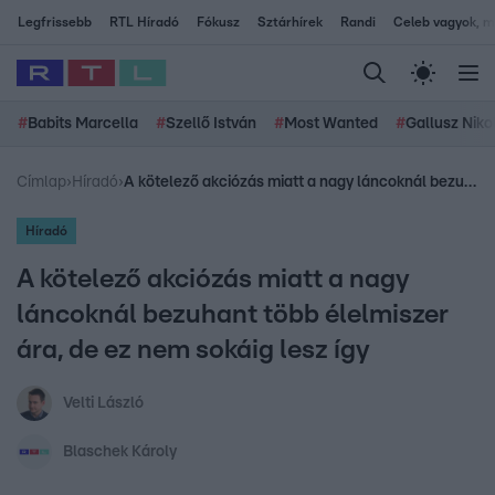
Legfrissebb
RTL Híradó
Fókusz
Sztárhírek
Randi
Celeb vagyok, me
#
Babits Marcella
#
Szellő István
#
Most Wanted
#
Gallusz Niko
Címlap
›
Híradó
›
A kötelező akciózás miatt a nagy láncoknál bezuhant több élelmiszer ára, de ez nem sokáig lesz így
Híradó
A kötelező akciózás miatt a nagy
láncoknál bezuhant több élelmiszer
ára, de ez nem sokáig lesz így
Velti László
Blaschek Károly