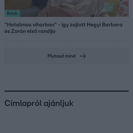
Bulvár
"Hatalmas viharban" - így zajlott Hegyi Barbara
és Zorán első randija
Mutasd mind
Címlapról ajánljuk