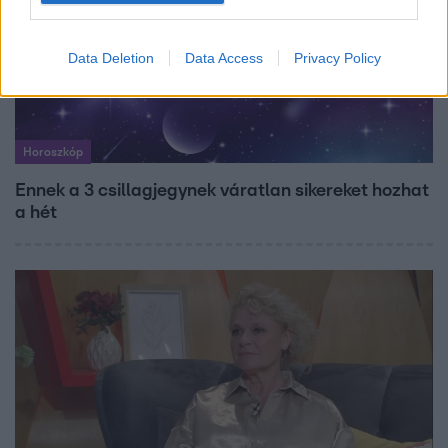
Data Deletion
Data Access
Privacy Policy
Horoszkóp
Ennek a 3 csillagjegynek váratlan sikereket hozhat
a hét