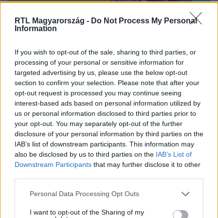
Nézd vissza a Híradó adásait az RTL+ felületén!
RTL Magyarország -
Do Not Process My Personal
Information
If you wish to opt-out of the sale, sharing to third parties, or
Itt állítsd be, hogy az RTL.hu az elsők között
processing of your personal or sensitive information for
legyen a Google-találatokban!
targeted advertising by us, please use the below opt-out
section to confirm your selection. Please note that after your
opt-out request is processed you may continue seeing
interest-based ads based on personal information utilized by
us or personal information disclosed to third parties prior to
your opt-out. You may separately opt-out of the further
disclosure of your personal information by third parties on the
IAB’s list of downstream participants. This information may
also be disclosed by us to third parties on the
IAB’s List of
Downstream Participants
that may further disclose it to other
third parties.
Please note that this website/app uses one or more Google
Personal Data Processing Opt Outs
Kövess minket, és értesülj a friss hírekről a
services and may gather and store information including but
Facebookon is!
not limited to your visit or usage behaviour. You may click to
I want to opt-out of the Sharing of my