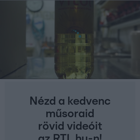
Nézd a kedvenc
műsoraid
rövid videóit
az RTL.hu-n!