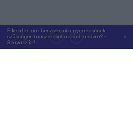
Elkezdte már beszerezni a gyermekének
szükséges tanszereket az idei tanévre? -
Szavazz itt!