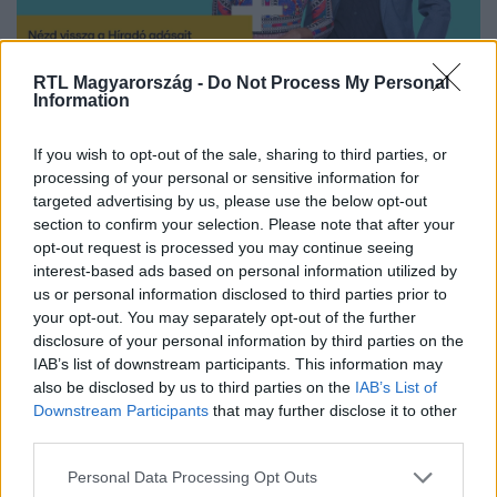
RTL Magyarország -
Do Not Process My Personal
Information
Nézd vissza a Híradó adásait az RTL+ felületén!
If you wish to opt-out of the sale, sharing to third parties, or
processing of your personal or sensitive information for
Itt állítsd be, hogy az RTL.hu az elsők között
targeted advertising by us, please use the below opt-out
legyen a Google-találatokban!
section to confirm your selection. Please note that after your
opt-out request is processed you may continue seeing
interest-based ads based on personal information utilized by
us or personal information disclosed to third parties prior to
your opt-out. You may separately opt-out of the further
disclosure of your personal information by third parties on the
IAB’s list of downstream participants. This information may
also be disclosed by us to third parties on the
IAB’s List of
Downstream Participants
that may further disclose it to other
third parties.
Please note that this website/app uses one or more Google
Personal Data Processing Opt Outs
services and may gather and store information including but