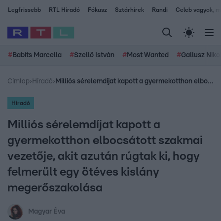
Legfrissebb
RTL Híradó
Fókusz
Sztárhírek
Randi
Celeb vagyok, me
#
Babits Marcella
#
Szellő István
#
Most Wanted
#
Gallusz Niko
Címlap
›
Híradó
›
Milliós sérelemdíjat kapott a gyermekotthon elbocsátott szakmai vezetője, akit azután rúgtak ki, hogy felmerült egy ötéves kislány megerőszakolása
Híradó
Milliós sérelemdíjat kapott a
gyermekotthon elbocsátott szakmai
vezetője, akit azután rúgtak ki, hogy
felmerült egy ötéves kislány
megerőszakolása
Magyar Éva