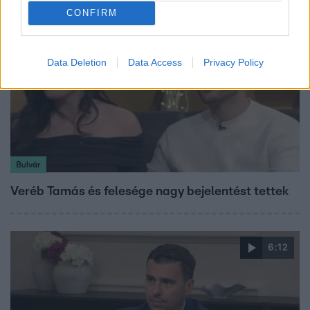
CONFIRM
Data Deletion
Data Access
Privacy Policy
Bulvár
Veréb Tamás és felesége nagy bejelentést tettek
6:12