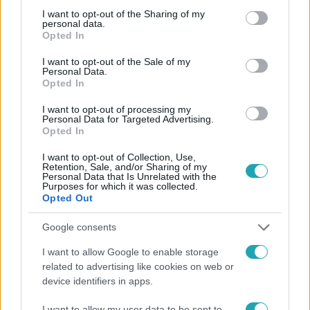
Kövess minket, és értesülj a friss hírekről a
not limited to your visit or usage behaviour. You may click to
I want to opt-out of the Sharing of my
personal data.
Facebookon is!
grant or deny consent to Google and its third-party tags to
Opted In
use your data for below specified purposes in below Google
consent section.
I want to opt-out of the Sale of my
Követem
Personal Data.
Opted In
I want to opt-out of processing my
Personal Data for Targeted Advertising.
Opted In
#
HÍRADÓ
#
VIDEÓ
#
ADÁSRÉSZLETEK
I want to opt-out of Collection, Use,
Retention, Sale, and/or Sharing of my
Personal Data that Is Unrelated with the
#
ARANYHÍD GYERMEKOTTHON
#
BECKER ZITA
Purposes for which it was collected.
Opted Out
#
SÉRELEMDÍJ
#
ELBOCSÁTÁS
#
GYERMEKBÁNTALMAZÁS
#
TOP HÍREK
Google consents
I want to allow Google to enable storage
related to advertising like cookies on web or
device identifiers in apps.
I want to allow my user data to be sent to