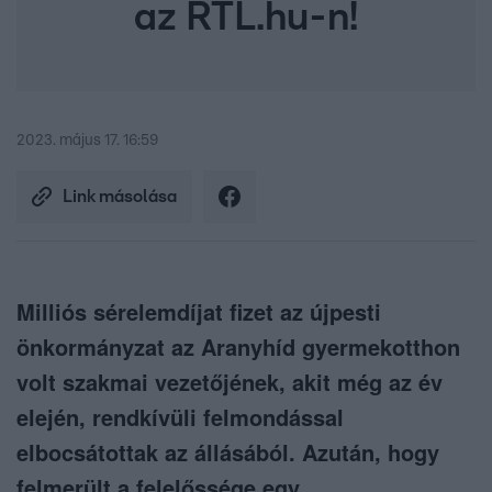
az RTL.hu-n!
2023. május 17. 16:59
Link másolása
Milliós sérelemdíjat fizet az újpesti
önkormányzat az Aranyhíd gyermekotthon
volt szakmai vezetőjének, akit még az év
elején, rendkívüli felmondással
elbocsátottak az állásából. Azután, hogy
felmerült a felelőssége egy