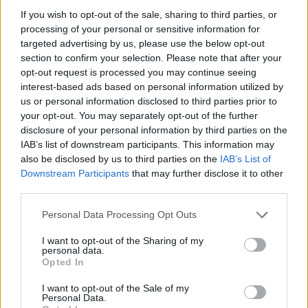
If you wish to opt-out of the sale, sharing to third parties, or
processing of your personal or sensitive information for
targeted advertising by us, please use the below opt-out
section to confirm your selection. Please note that after your
opt-out request is processed you may continue seeing
interest-based ads based on personal information utilized by
us or personal information disclosed to third parties prior to
your opt-out. You may separately opt-out of the further
disclosure of your personal information by third parties on the
IAB’s list of downstream participants. This information may
also be disclosed by us to third parties on the
IAB’s List of
Kövess minket, és értesülj a friss hírekről a
Downstream Participants
that may further disclose it to other
Facebookon is!
third parties.
Please note that this website/app uses one or more Google
Personal Data Processing Opt Outs
Követem
services and may gather and store information including but
not limited to your visit or usage behaviour. You may click to
I want to opt-out of the Sharing of my
personal data.
grant or deny consent to Google and its third-party tags to
Opted In
use your data for below specified purposes in below Google
consent section.
I want to opt-out of the Sale of my
Personal Data.
#
HÍRADÓ
#
VIDEÓ
#
ADÁSRÉSZLETEK