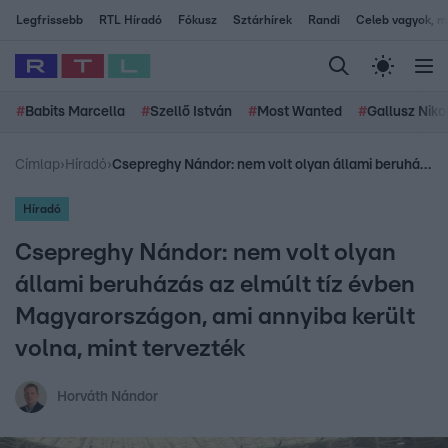
Legfrissebb
RTL Híradó
Fókusz
Sztárhírek
Randi
Celeb vagyok, me
#
Babits Marcella
#
Szellő István
#
Most Wanted
#
Gallusz Niko
Címlap
›
Híradó
›
Csepreghy Nándor: nem volt olyan állami beruházás az elmúlt tíz évben Magyarországon, ami annyiba került volna, mint tervezték
Híradó
Csepreghy Nándor: nem volt olyan
állami beruházás az elmúlt tíz évben
Magyarországon, ami annyiba került
volna, mint tervezték
Horváth Nándor