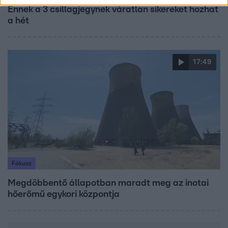
Ennek a 3 csillagjegynek váratlan sikereket hozhat
a hét
17:49
Fókusz
Megdöbbentő állapotban maradt meg az inotai
hőerőmű egykori központja