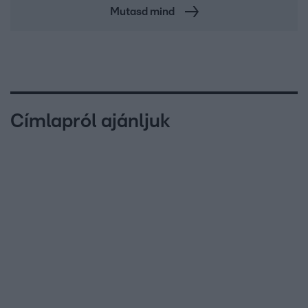
Mutasd mind
Címlapról ajánljuk