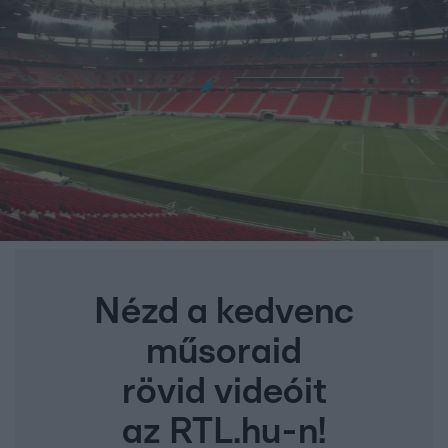
Nézd a kedvenc
műsoraid
rövid videóit
az RTL.hu-n!