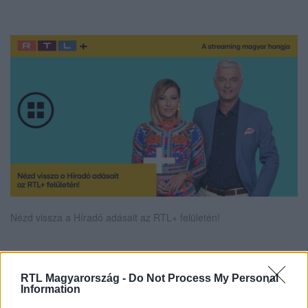
Nézd vissza a Híradó adásait az RTL+ felületén!
Itt állítsd be, hogy az RTL.hu az elsők között
RTL Magyarország -
Do Not Process My Personal
Information
legyen a Google-találatokban!