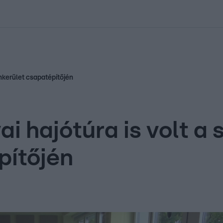
kolett
#
Időjárás
#
RTL műsor
#
Víz
#
Magyar Péter
#
Csillagjeg
ankerület csapatépítőjén
i hajótúra is volt a 
pítőjén