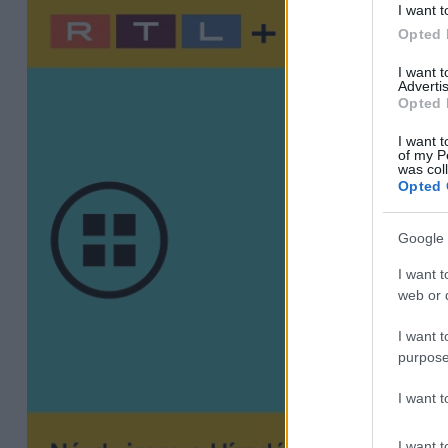
I want t
Opted 
I want 
Advertis
Opted 
I want t
of my P
was col
Opted 
Google 
I want t
web or d
I want t
purpose
I want 
I want t