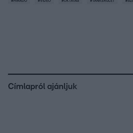
#
HÍRADÓ
#
VIDEÓ
#
OKTATÁS
#
TANKERÜLET
#
SZ
Címlapról ajánljuk