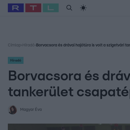
#
Babits Marcella
#
Szellő István
#
Most Wanted
#
Gallusz Ni
Címlap
›
Híradó
›
Borvacsora és drávai hajótúra is volt a szigetvári t
Híradó
Borvacsora és dráva
tankerület csapaté
Magyar Éva