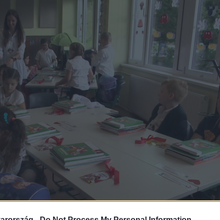
arország -
Do Not Process My Personal Information