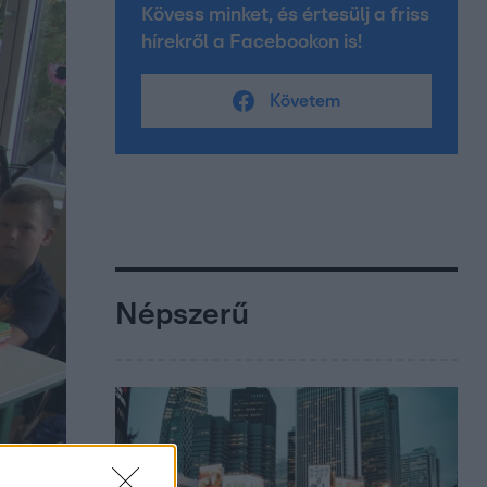
Kövess minket, és értesülj a friss
hírekről a Facebookon is!
Követem
Népszerű