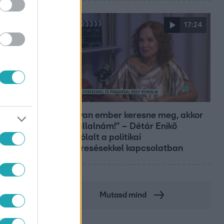
17:24
Reggeli
„Ha olyan ember keresne meg, akkor
sem vállalnám!” – Détár Enikő
megszólalt a politikai
megkeresésekkel kapcsolatban
Mutasd mind