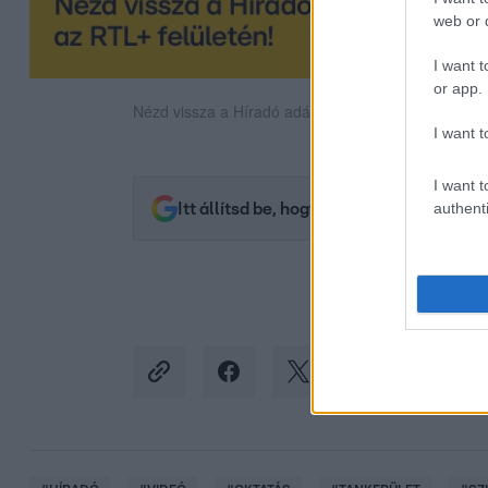
web or d
I want t
or app.
Nézd vissza a Híradó adásait az RTL+ felületén!
I want t
I want t
authenti
Itt állítsd be, hogy az RTL.hu az elsők 