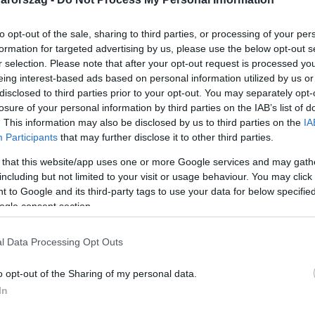
to opt-out of the sale, sharing to third parties, or processing of your per
formation for targeted advertising by us, please use the below opt-out s
r selection. Please note that after your opt-out request is processed y
eing interest-based ads based on personal information utilized by us or
Link másolása
disclosed to third parties prior to your opt-out. You may separately opt-
losure of your personal information by third parties on the IAB’s list of
. This information may also be disclosed by us to third parties on the
IA
Participants
that may further disclose it to other third parties.
zerepelt a szigetvári tankerület augusztus
 that this website/app uses one or more Google services and may gath
mjában. Eközben az iskolákban már azt
including but not limited to your visit or usage behaviour. You may click 
 to Google and its third-party tags to use your data for below specifi
 állni fatüzelésre a magas energiaárak miatt.
ogle consent section.
rszág 2600 tankerületi hivatalnoka több
s iskolai közalkalmazott együtt, akik viszont
l Data Processing Opt Outs
o opt-out of the Sharing of my personal data.
In