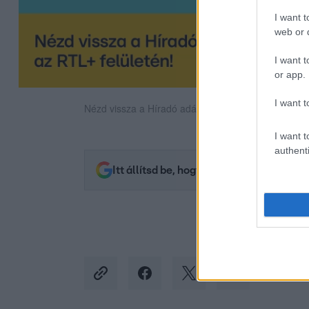
I want t
web or d
I want t
or app.
I want t
Nézd vissza a Híradó adásait az RTL+ felületén!
I want t
authenti
Itt állítsd be, hogy az RTL.hu az elsők 