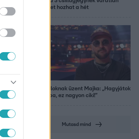
Ennek a 3 csillagjegynek váratlan
sikereket hozhat a hét
Bulvár
A fiataloknak üzent Majka: „Hagyjátok
ezt abba, ez nagyon ciki!”
Mutasd mind