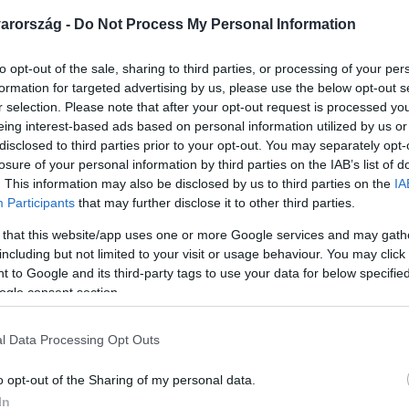
arország -
Do Not Process My Personal Information
to opt-out of the sale, sharing to third parties, or processing of your per
formation for targeted advertising by us, please use the below opt-out s
r selection. Please note that after your opt-out request is processed y
eing interest-based ads based on personal information utilized by us or
disclosed to third parties prior to your opt-out. You may separately opt-
Link másolása
losure of your personal information by third parties on the IAB’s list of
. This information may also be disclosed by us to third parties on the
IA
Participants
that may further disclose it to other third parties.
 that this website/app uses one or more Google services and may gath
házással épít akkumulátorgyárat Debrecen
including but not limited to your visit or usage behaviour. You may click 
 to Google and its third-party tags to use your data for below specifi
szerint ez lesz Magyarország valaha volt
ogle consent section.
 a német autógyárakat szolgálhatja ki, és
 munkát. A Greenpeace szerint az
l Data Processing Opt Outs
, ezért fontos, hogy a gyár betartsa a
o opt-out of the Sharing of my personal data.
In