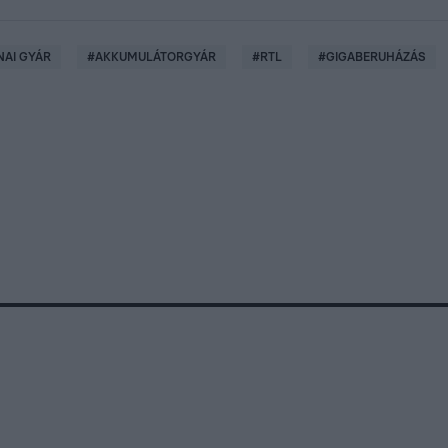
NAI GYÁR
#
AKKUMULÁTORGYÁR
#
RTL
#
GIGABERUHÁZÁS