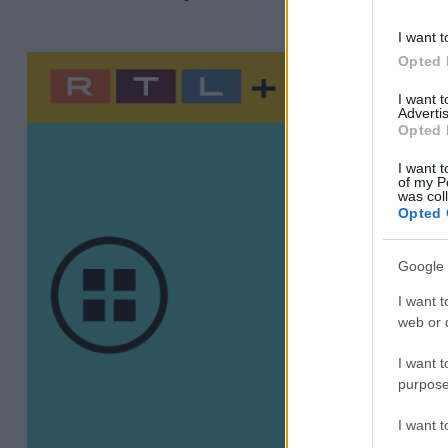
I want t
Opted 
I want 
Advertis
Opted 
I want t
of my P
was col
Opted 
Google 
I want t
web or d
I want t
purpose
I want 