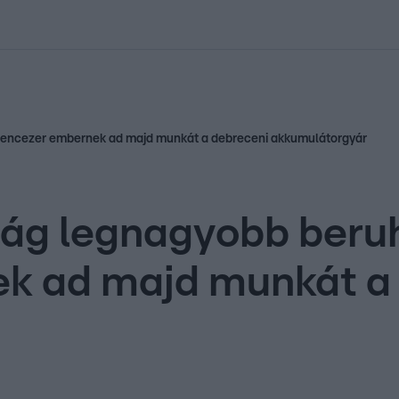
kolett
#
Időjárás
#
RTL műsor
#
Víz
#
Magyar Péter
#
Csillagjeg
lencezer embernek ad majd munkát a debreceni akkumulátorgyár
zág legnagyobb beru
ek ad majd munkát a