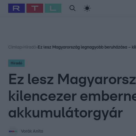
#
Babits Marcella
#
Szellő István
#
Most Wanted
#
Gallusz Ni
Címlap
›
Híradó
›
Ez lesz Magyarország legnagyobb beruházása – ki
Híradó
Ez lesz Magyarors
kilencezer embern
akkumulátorgyár
Vorák Anita