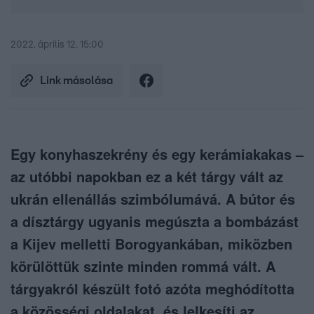
2022. április 12. 15:00
Link másolása
Egy konyhaszekrény és egy kerámiakakas –
az utóbbi napokban ez a két tárgy vált az
ukrán ellenállás szimbólumává. A bútor és
a dísztárgy ugyanis megúszta a bombázást
a Kijev melletti Borogyankában, miközben
körülöttük szinte minden rommá vált. A
tárgyakról készült fotó azóta meghódította
a közösségi oldalakat, és lelkesíti az