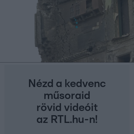
Nézd a kedvenc
műsoraid
rövid videóit
az RTL.hu-n!