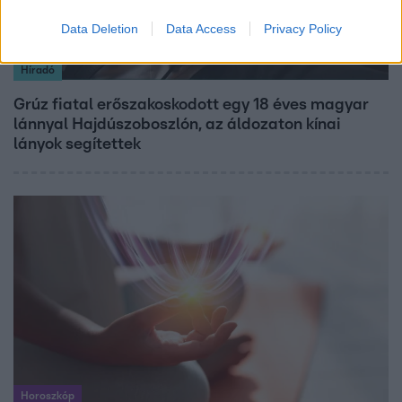
Data Deletion
Data Access
Privacy Policy
Híradó
Grúz fiatal erőszakoskodott egy 18 éves magyar
lánnyal Hajdúszoboszlón, az áldozaton kínai
lányok segítettek
Horoszkóp