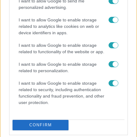
I want to allow Google to send me
personalized advertising.
I want to allow Google to enable storage
related to analytics like cookies on web or
device identifiers in apps.
I want to allow Google to enable storage
related to functionality of the website or app.
Horoszkóp
I want to allow Google to enable storage
Ennek a 3 csillagjegynek váratlan sikereket hozhat
related to personalization.
a hét
I want to allow Google to enable storage
related to security, including authentication
functionality and fraud prevention, and other
2:30
user protection.
CONFIRM