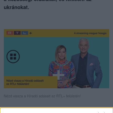
ukránokat.
Nézd vissza a Híradó adásait az RTL+ felületén!