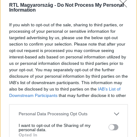
RTL Magyarország -
Do Not Process My Personal
Itt állítsd be, hogy az RTL.hu az elsők között
Information
legyen a Google-találatokban!
If you wish to opt-out of the sale, sharing to third parties, or
processing of your personal or sensitive information for
targeted advertising by us, please use the below opt-out
section to confirm your selection. Please note that after your
opt-out request is processed you may continue seeing
interest-based ads based on personal information utilized by
us or personal information disclosed to third parties prior to
your opt-out. You may separately opt-out of the further
disclosure of your personal information by third parties on the
IAB’s list of downstream participants. This information may
also be disclosed by us to third parties on the
IAB’s List of
Kövess minket, és értesülj a friss hírekről a
Downstream Participants
that may further disclose it to other
Facebookon is!
third parties.
Please note that this website/app uses one or more Google
Personal Data Processing Opt Outs
Követem
services and may gather and store information including but
not limited to your visit or usage behaviour. You may click to
I want to opt-out of the Sharing of my
personal data.
grant or deny consent to Google and its third-party tags to
Opted In