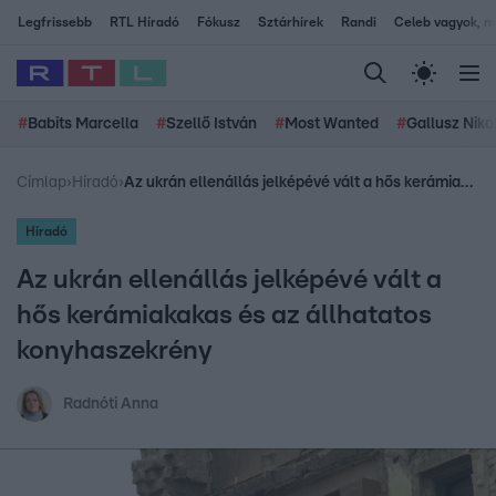
Legfrissebb
RTL Híradó
Fókusz
Sztárhírek
Randi
Celeb vagyok, me
#
Babits Marcella
#
Szellő István
#
Most Wanted
#
Gallusz Niko
Címlap
›
Híradó
›
Az ukrán ellenállás jelképévé vált a hős kerámiakakas és az állhatatos konyhaszekrény
Híradó
Az ukrán ellenállás jelképévé vált a
hős kerámiakakas és az állhatatos
konyhaszekrény
Radnóti Anna