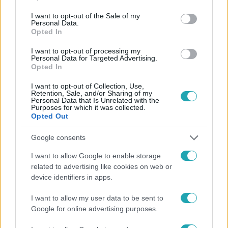
use your data for below specified purposes in below Google
consent section.
I want to opt-out of the Sale of my
Personal Data.
Opted In
#
HÍRADÓ
#
ADÁSRÉSZLETEK
#
OROSZ-UKRÁN HÁBORÚ
#
UKRAJNA
#
ELLENÁLLÁS
#
JELKÉP
I want to opt-out of processing my
Personal Data for Targeted Advertising.
Opted In
#
KONYHASZEKRÉNY
#
KERÁMIA
#
KAKAS
#
BOROGYANKA
I want to opt-out of Collection, Use,
Retention, Sale, and/or Sharing of my
Personal Data that Is Unrelated with the
Purposes for which it was collected.
Opted Out
Google consents
I want to allow Google to enable storage
related to advertising like cookies on web or
Népszerű
device identifiers in apps.
I want to allow my user data to be sent to
Google for online advertising purposes.