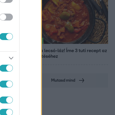
Életmód
Kitört a lecsó-láz! Íme 3 tuti recept az
elkészítéséhez
Mutasd mind