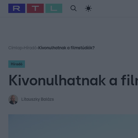
#
Babits Marcella
#
Szellő István
#
Most Wanted
#
Gallusz Ni
Címlap
›
Híradó
›
Kivonulhatnak a filmstúdiók?
Híradó
Kivonulhatnak a fi
Litauszky Balázs