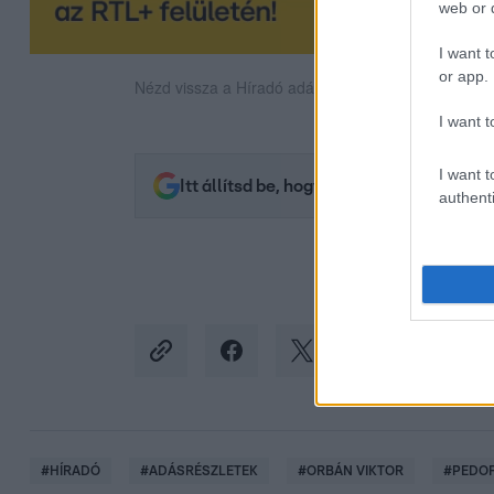
web or d
I want t
or app.
Nézd vissza a Híradó adásait az RTL+ felületén!
I want t
I want t
Itt állítsd be, hogy az RTL.hu az elsők 
authenti
#
HÍRADÓ
#
ADÁSRÉSZLETEK
#
ORBÁN VIKTOR
#
PEDOF