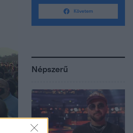
Követem
Népszerű