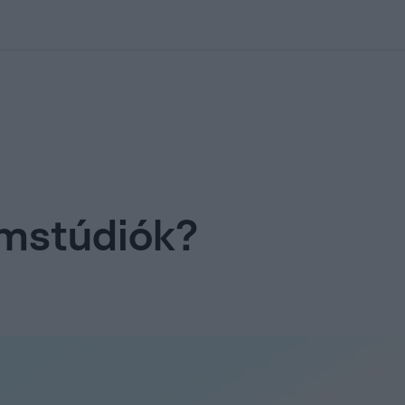
kolett
#
Időjárás
#
RTL műsor
#
Víz
#
Magyar Péter
#
Csillagjeg
lmstúdiók?