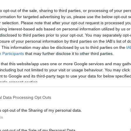
to opt-out of the sale, sharing to third parties, or processing of your per
formation for targeted advertising by us, please use the below opt-out s
Link másolása
r selection. Please note that after your opt-out request is processed y
eing interest-based ads based on personal information utilized by us or
disclosed to third parties prior to your opt-out. You may separately opt-
losure of your personal information by third parties on the IAB’s list of
 elfogadott, bírálói által homofóbnak
. This information may also be disclosed by us to third parties on the
IA
Participants
that may further disclose it to other third parties.
ny, ezt mondta az RTL-nek Wolfgang
 that this website/app uses one or more Google services and may gath
rinte érthetetlen, miért gerjeszt félelmet
including but not limited to your visit or usage behaviour. You may click 
 A törvénymódosítás híre az Egyesült
 to Google and its third-party tags to use your data for below specifi
ogle consent section.
resebb amerikai filmes szaklap felvetette,
agyarországról a jogszabály miatt. Orbán
l Data Processing Opt Outs
gellenes.
o opt-out of the Sharing of my personal data.
In
o opt-out of the Sale of my Personal Data.