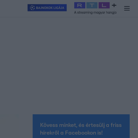
y
#
RTL+
#
Exek csatája 2026
#
Celeb vagyok, ments ki innen
#
H
Kövess minket, és értesülj a friss
hírekről a Facebookon is!