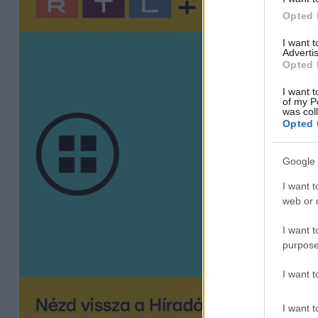
Opted 
I want 
Advertis
Opted 
I want t
of my P
was col
Opted 
Google 
I want t
web or d
I want t
purpose
I want 
I want t