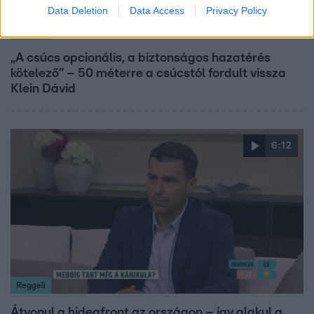
Data Deletion
Data Access
Privacy Policy
Reggeli
„A csúcs opcionális, a biztonságos hazatérés
kötelező” – 50 méterre a csúcstól fordult vissza
Klein Dávid
6:12
Reggeli
Átvonul a hidegfront az országon – így alakul a