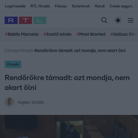
Legfrissebb
RTL Híradó
Fókusz
Sztárhírek
Randi
Celeb vagyok, me
#
Babits Marcella
#
Szellő István
#
Most Wanted
#
Gallusz Niko
Címlap
›
Híradó
›
Rendőrökre támadt: azt mondja, nem akart ölni
Híradó
Rendőrökre támadt: azt mondja, nem
akart ölni
Hujder Zoltán