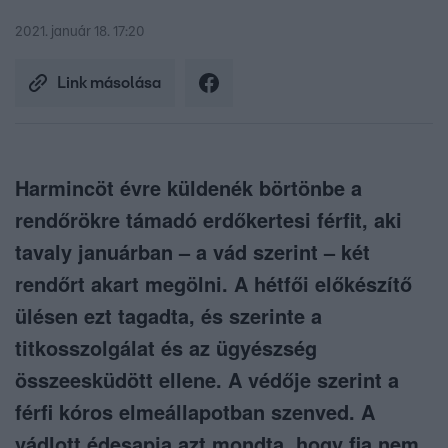
2021. január 18. 17:20
Link másolása
Harmincöt évre küldenék börtönbe a
rendőrökre támadó erdőkertesi férfit, aki
tavaly januárban – a vád szerint – két
rendőrt akart megölni. A hétfői előkészítő
ülésen ezt tagadta, és szerinte a
titkosszolgálat és az ügyészség
összeesküdött ellene. A védője szerint a
férfi kóros elmeállapotban szenved. A
vádlott édesapja azt mondta, hogy fia nem