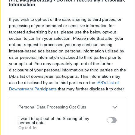
Information
Itt állítsd be, hogy az RTL.hu az elsők között
legyen a Google-találatokban!
If you wish to opt-out of the sale, sharing to third parties, or
processing of your personal or sensitive information for
targeted advertising by us, please use the below opt-out
section to confirm your selection. Please note that after your
opt-out request is processed you may continue seeing
interest-based ads based on personal information utilized by
us or personal information disclosed to third parties prior to
your opt-out. You may separately opt-out of the further
disclosure of your personal information by third parties on the
IAB’s list of downstream participants. This information may
also be disclosed by us to third parties on the
IAB’s List of
Downstream Participants
that may further disclose it to other
Kövess minket, és értesülj a friss hírekről a
third parties.
Facebookon is!
Please note that this website/app uses one or more Google
Personal Data Processing Opt Outs
services and may gather and store information including but
Követem
not limited to your visit or usage behaviour. You may click to
I want to opt-out of the Sharing of my
personal data.
grant or deny consent to Google and its third-party tags to
Opted In
use your data for below specified purposes in below Google