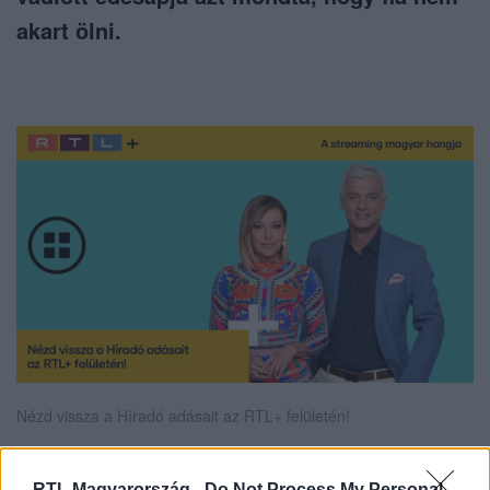
akart ölni.
Nézd vissza a Híradó adásait az RTL+ felületén!
RTL Magyarország -
Do Not Process My Personal