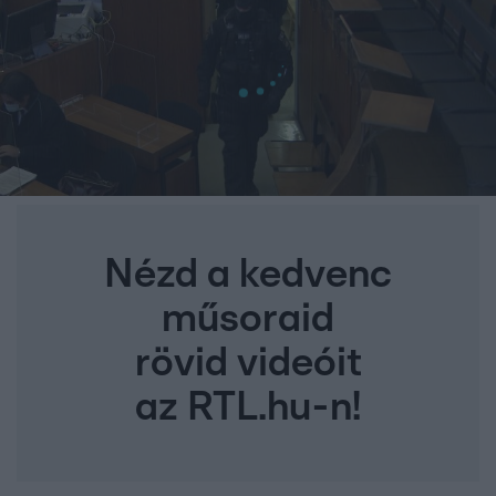
Nézd a kedvenc
műsoraid
rövid videóit
az RTL.hu-n!