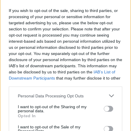
If you wish to opt-out of the sale, sharing to third parties, or
Itt állítsd be, hogy az RTL.hu az elsők között
processing of your personal or sensitive information for
legyen a Google-találatokban!
targeted advertising by us, please use the below opt-out
section to confirm your selection. Please note that after your
opt-out request is processed you may continue seeing
interest-based ads based on personal information utilized by
us or personal information disclosed to third parties prior to
your opt-out. You may separately opt-out of the further
disclosure of your personal information by third parties on the
IAB’s list of downstream participants. This information may
also be disclosed by us to third parties on the
IAB’s List of
Downstream Participants
that may further disclose it to other
third parties.
Please note that this website/app uses one or more Google
Personal Data Processing Opt Outs
Kövess minket, és értesülj a friss hírekről a
services and may gather and store information including but
Facebookon is!
not limited to your visit or usage behaviour. You may click to
I want to opt-out of the Sharing of my
personal data.
grant or deny consent to Google and its third-party tags to
Opted In
use your data for below specified purposes in below Google
Követem
consent section.
I want to opt-out of the Sale of my