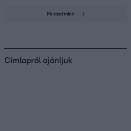
Mutasd mind
Címlapról ajánljuk