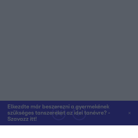
Elkezdte már beszerezni a gyermekének
szükséges tanszereket az idei tanévre? -
Szavazz itt!