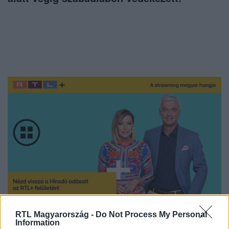
Nézd vissza a Híradó adásait az RTL+ felületén!
RTL Magyarország -
Do Not Process My Personal
Information