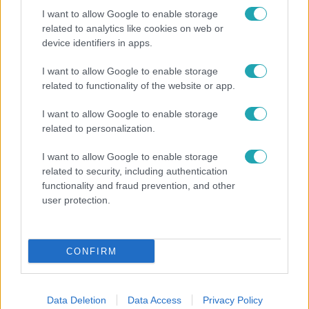
I want to allow Google to enable storage
related to analytics like cookies on web or
device identifiers in apps.
I want to allow Google to enable storage
Bulvár
related to functionality of the website or app.
„Attól féltem, nem fogja túlélni” – megrázó
I want to allow Google to enable storage
vallomást tett Nyári Dia a kislánya műtétjéről
related to personalization.
I want to allow Google to enable storage
related to security, including authentication
13:37
functionality and fraud prevention, and other
user protection.
CONFIRM
Data Deletion
Data Access
Privacy Policy