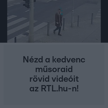
Nézd a kedvenc
műsoraid
rövid videóit
az RTL.hu-n!