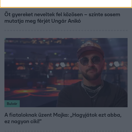
Reggeli
Öt gyereket neveltek fel közösen – szinte sosem
mutatja meg férjét Ungár Anikó
Bulvár
A fiataloknak üzent Majka: „Hagyjátok ezt abba,
ez nagyon ciki!”