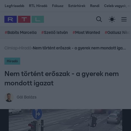
Legfrissebb
RTL Híradó
Fókusz
Sztárhírek
Randi
Celeb vagyok, me
#
Babits Marcella
#
Szellő István
#
Most Wanted
#
Gallusz Niko
Címlap
›
Híradó
›
Nem történt erőszak - a gyerek nem mondott igazat
Híradó
Nem történt erőszak - a gyerek nem
mondott igazat
Gál Balázs