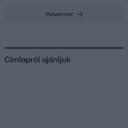
Mutasd mind
Címlapról ajánljuk