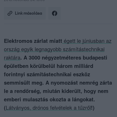
2018. november 24. 15:00
Link másolása
Elektromos zárlat miatt
égett le júniusban az
ország egyik legnagyobb számítástechnikai
raktára
. A 3000 négyzetméteres budapesti
épületben körülbelül három milliárd
forintnyi számítástechnikai eszköz
semmisült meg. A nyomozást nemrég zárta
le a rendőrség, miután kiderült, hogy nem
emberi mulasztás okozta a lángokat.
(
Látványos, drónos felvételek a tűzről
!)