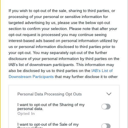
Itt állítsd be, hogy az RTL.hu az elsők között
If you wish to opt-out of the sale, sharing to third parties, or
legyen a Google-találatokban!
processing of your personal or sensitive information for
targeted advertising by us, please use the below opt-out
section to confirm your selection. Please note that after your
opt-out request is processed you may continue seeing
interest-based ads based on personal information utilized by
us or personal information disclosed to third parties prior to
your opt-out. You may separately opt-out of the further
disclosure of your personal information by third parties on the
IAB’s list of downstream participants. This information may
also be disclosed by us to third parties on the
IAB’s List of
Downstream Participants
that may further disclose it to other
third parties.
Kövess minket, és értesülj a friss hírekről a
Please note that this website/app uses one or more Google
Facebookon is!
Personal Data Processing Opt Outs
services and may gather and store information including but
not limited to your visit or usage behaviour. You may click to
I want to opt-out of the Sharing of my
personal data.
Követem
grant or deny consent to Google and its third-party tags to
Opted In
use your data for below specified purposes in below Google
consent section.
I want to opt-out of the Sale of my