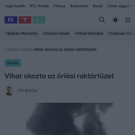
Legfrissebb
RTL Híradó
Fókusz
Sztárhírek
Randi
Celeb vagyok, me
#
Babits Marcella
#
Szellő István
#
Most Wanted
#
Gallusz Niko
Címlap
›
Híradó
›
Vihar okozta az óriási raktártüzet
Híradó
Vihar okozta az óriási raktártüzet
Gál Balázs