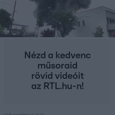
Nézd a kedvenc
műsoraid
rövid videóit
az RTL.hu-n!