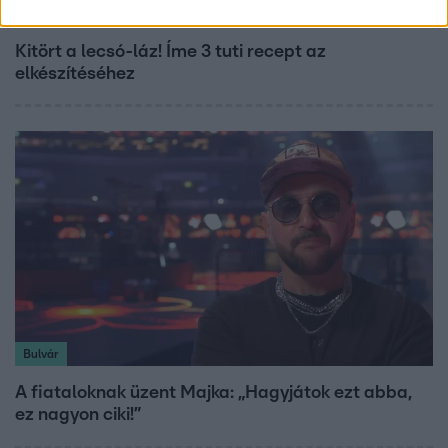
Életmód
Kitört a lecsó-láz! Íme 3 tuti recept az
elkészítéséhez
Bulvár
A fiataloknak üzent Majka: „Hagyjátok ezt abba,
ez nagyon ciki!”