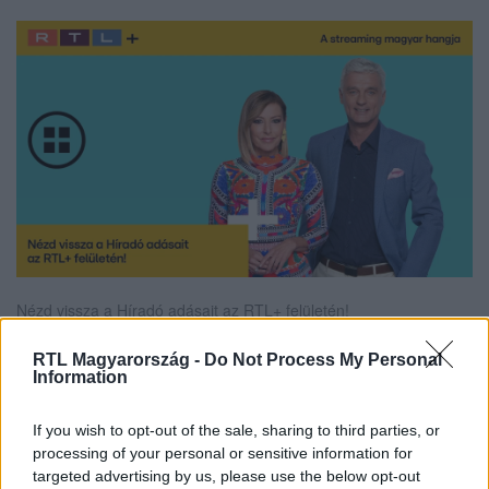
Nézd vissza a Híradó adásait az RTL+ felületén!
RTL Magyarország -
Do Not Process My Personal
Information
Itt állítsd be, hogy az RTL.hu az elsők között
legyen a Google-találatokban!
If you wish to opt-out of the sale, sharing to third parties, or
processing of your personal or sensitive information for
targeted advertising by us, please use the below opt-out