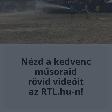
Nézd a kedvenc műsoraid rövi
Nézd a kedvenc
műsoraid
rövid videóit
az RTL.hu-n!