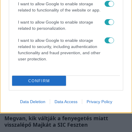
I want to allow Google to enable storage
Bulvár
related to functionality of the website or app.
Életveszélyes fenyegetést kapott Majka,
I want to allow Google to enable storage
elmarad a sepsiszentgyörgyi koncertje
related to personalization.
I want to allow Google to enable storage
related to security, including authentication
7:51
functionality and fraud prevention, and other
user protection.
CONFIRM
Data Deletion
Data Access
Privacy Policy
Fókusz
Megvan, kik váltják a fenyegetés miatt
visszalépő Majkát a SIC Feszten