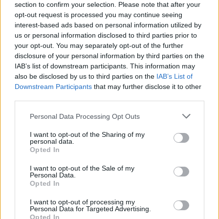
section to confirm your selection. Please note that after your
opt-out request is processed you may continue seeing
interest-based ads based on personal information utilized by
us or personal information disclosed to third parties prior to
your opt-out. You may separately opt-out of the further
disclosure of your personal information by third parties on the
IAB’s list of downstream participants. This information may
also be disclosed by us to third parties on the
IAB’s List of
Downstream Participants
that may further disclose it to other
third parties.
Kövess minket, és értesülj a friss
hírekről a Facebookon is!
Please note that this website/app uses one or more Google
Personal Data Processing Opt Outs
services and may gather and store information including but
not limited to your visit or usage behaviour. You may click to
I want to opt-out of the Sharing of my
Követem
personal data.
grant or deny consent to Google and its third-party tags to
Opted In
use your data for below specified purposes in below Google
consent section.
I want to opt-out of the Sale of my
Personal Data.
Opted In
I want to opt-out of processing my
#
HÍRADÓ
#
FESZTIVÁL
#
BALATON SOUND
Personal Data for Targeted Advertising.
Opted In