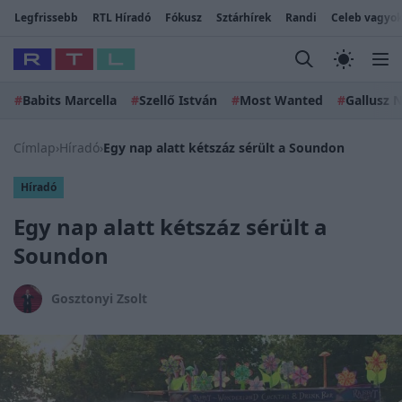
Legfrissebb
RTL Híradó
Fókusz
Sztárhírek
Randi
Celeb vagyok
#
Babits Marcella
#
Szellő István
#
Most Wanted
#
Gallusz N
Címlap
›
Híradó
›
Egy nap alatt kétszáz sérült a Soundon
Híradó
Egy nap alatt kétszáz sérült a
Soundon
Gosztonyi Zsolt