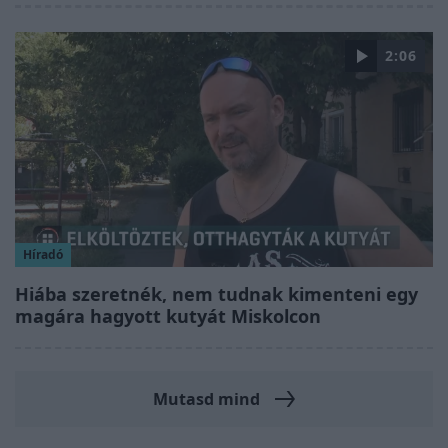
2:06
Híradó
Hiába szeretnék, nem tudnak kimenteni egy
magára hagyott kutyát Miskolcon
Mutasd mind