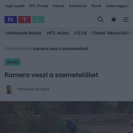
Legfrissebb
RTL Híradó
Fókusz
Sztárhírek
Randi
Celeb vagyok, me
#
Sebestyén Balázs
#
RTL műsor
#
Dj Oti
#
Gudel Takács Gábor
Címlap
›
Híradó
›
Kamera veszi a szemetelőket
Híradó
Kamera veszi a szemetelőket
Petruskó Norbert