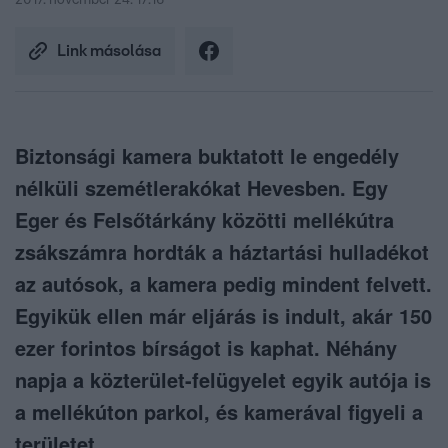
2017. november 24. 17:16
Link másolása
Biztonsági kamera buktatott le engedély
nélküli szemétlerakókat Hevesben. Egy
Eger és Felsőtárkány közötti mellékútra
zsákszámra hordták a háztartási hulladékot
az autósok, a kamera pedig mindent felvett.
Egyikük ellen már eljárás is indult, akár 150
ezer forintos bírságot is kaphat. Néhány
napja a közterület-felügyelet egyik autója is
a mellékúton parkol, és kamerával figyeli a
területet.