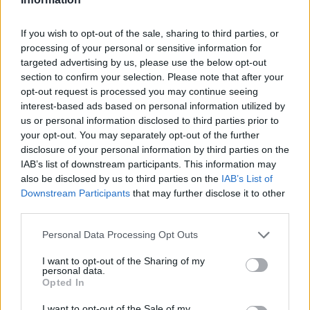
legyen a Google-találatokban!
If you wish to opt-out of the sale, sharing to third parties, or
processing of your personal or sensitive information for
targeted advertising by us, please use the below opt-out
section to confirm your selection. Please note that after your
opt-out request is processed you may continue seeing
interest-based ads based on personal information utilized by
us or personal information disclosed to third parties prior to
your opt-out. You may separately opt-out of the further
disclosure of your personal information by third parties on the
IAB’s list of downstream participants. This information may
also be disclosed by us to third parties on the
IAB’s List of
Kövess minket, és értesülj a friss hírekről a
Downstream Participants
that may further disclose it to other
Facebookon is!
third parties.
Please note that this website/app uses one or more Google
Personal Data Processing Opt Outs
Követem
services and may gather and store information including but
not limited to your visit or usage behaviour. You may click to
I want to opt-out of the Sharing of my
personal data.
grant or deny consent to Google and its third-party tags to
Opted In
use your data for below specified purposes in below Google
consent section.
I want to opt-out of the Sale of my