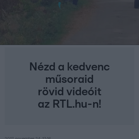
Nézd a kedvenc
műsoraid
rövid videóit
az RTL.hu-n!