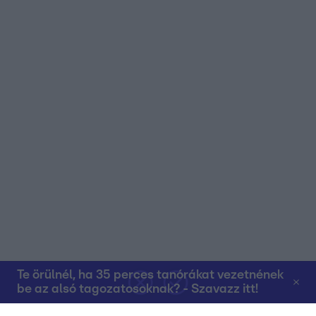
Te örülnél, ha 35 perces tanórákat vezetnének
be az alsó tagozatosoknak? - Szavazz itt!