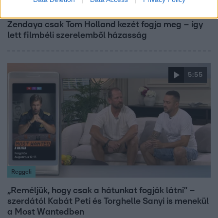
Reggeli
Zendaya csak Tom Holland kezét fogja meg – így
lett filmbéli szerelemből házasság
5:55
Reggeli
„Reméljük, hogy csak a hátunkat fogják látni” –
szerdától Kabát Peti és Torghelle Sanyi is menekül
a Most Wantedben