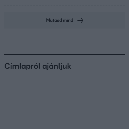
Mutasd mind
Címlapról ajánljuk