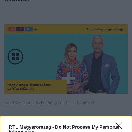
Nézd vissza a Híradó adásait az RTL+ felületén!
RTL Magyarország -
Do Not Process My Personal
Itt állítsd be, hogy az RTL.hu az elsők között
Information