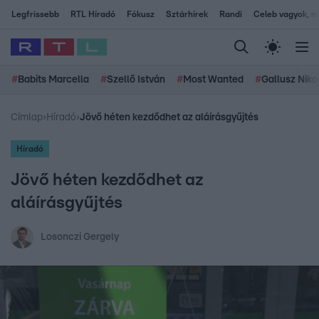
Legfrissebb
RTL Híradó
Fókusz
Sztárhírek
Randi
Celeb vagyok, me
#
Babits Marcella
#
Szellő István
#
Most Wanted
#
Gallusz Niko
Címlap
›
Híradó
›
Jövő héten kezdődhet az aláírásgyűjtés
Híradó
Jövő héten kezdődhet az
aláírásgyűjtés
Losonczi Gergely