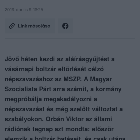
2016. április 9. 16:25
Link másolása
Jövő héten kezdi az aláírásgyűjtést a
vásárnapi boltzár eltörlését célzó
népszavazáshoz az MSZP. A Magyar
Szocialista Párt arra számít, a kormány
megpróbálja megakadályozni a
népszavazást és még azelőtt változtat a
szabályokon. Orbán Viktor az állami
rádiónak tegnap azt mondta: először
elemzik a boltzár hatásait, és csak utána