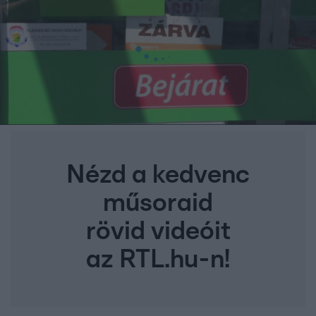
Nézd a kedvenc
műsoraid
rövid videóit
az RTL.hu-n!