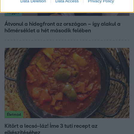
Data Deletion
Data Access
Privacy Policy
Reggeli
Átvonul a hidegfront az országon – így alakul a
hőmérséklet a hét második felében
Életmód
Kitört a lecsó-láz! Íme 3 tuti recept az
elkészítéséhez