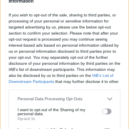
Information
Itt állítsd be, hogy az RTL.hu az elsők között
If you wish to opt-out of the sale, sharing to third parties, or
legyen a Google-találatokban!
processing of your personal or sensitive information for
targeted advertising by us, please use the below opt-out
section to confirm your selection. Please note that after your
opt-out request is processed you may continue seeing
interest-based ads based on personal information utilized by
us or personal information disclosed to third parties prior to
your opt-out. You may separately opt-out of the further
disclosure of your personal information by third parties on the
IAB’s list of downstream participants. This information may
also be disclosed by us to third parties on the
IAB’s List of
Downstream Participants
that may further disclose it to other
third parties.
Kövess minket, és értesülj a friss hírekről a
Please note that this website/app uses one or more Google
Personal Data Processing Opt Outs
Facebookon is!
services and may gather and store information including but
not limited to your visit or usage behaviour. You may click to
I want to opt-out of the Sharing of my
personal data.
grant or deny consent to Google and its third-party tags to
Követem
Opted In
use your data for below specified purposes in below Google
consent section.