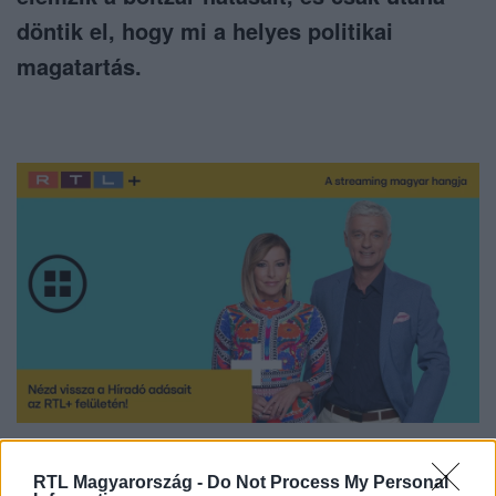
döntik el, hogy mi a helyes politikai
magatartás.
Nézd vissza a Híradó adásait az RTL+ felületén!
RTL Magyarország -
Do Not Process My Personal