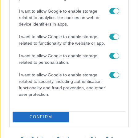
I want to allow Google to enable storage
related to analytics like cookies on web or
device identifiers in apps.
I want to allow Google to enable storage
related to functionality of the website or app.
Bulvár
I want to allow Google to enable storage
A fiataloknak üzent Majka: „Hagyjátok ezt abba,
related to personalization.
ez nagyon ciki!”
I want to allow Google to enable storage
related to security, including authentication
functionality and fraud prevention, and other
6:12
user protection.
CONFIRM