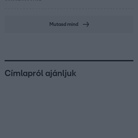
Mutasd mind
Címlapról ajánljuk