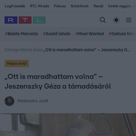
Legfrissebb
RTL Híradó
Fókusz
Sztárhírek
Randi
Celeb vagyok, me
#
Babits Marcella
#
Szellő István
#
Most Wanted
#
Gallusz Niko
Címlap
›
Házon kívül
›
„Ott is maradhattam volna” – Jeszenszky Géza a támadásáról
Házon kívül
„Ott is maradhattam volna” –
Jeszenszky Géza a támadásáról
Moskovics Judit