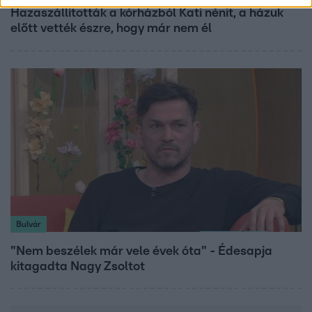
Hazaszállították a kórházból Kati nénit, a házuk
előtt vették észre, hogy már nem él
Bulvár
"Nem beszélek már vele évek óta" - Édesapja
kitagadta Nagy Zsoltot