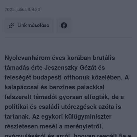
2025. július 6. 4:30
Link másolása
Nyolcvanhárom éves korában brutális
támadás érte Jeszenszky Gézát és
feleségét budapesti otthonuk közelében. A
kalapáccsal és benzines palackkal
felszerelt támadót gyorsan elfogták, de a
politikai és családi utórezgések azóta is
tartanak. Az egykori külügyminiszter
részletesen mesél a merényletről,
gyógyulásáról és arról, hogyan reagált fia a