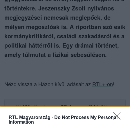
történtekre. Jeszenszky Zsolt nyilvános
megjegyzései nemcsak meglepőek, de
mélyen megosztóak is. A riportban szó esik
kormánykritikáról, családi szakadásról és a
politikai háttérről is. Egy drámai történet,
amely túlmutat a fizikai sebesülésen.
Nézd vissza a Házon kívül adásait az
RTL+-on
!
Itt állítsd be, hogy az RTL.hu az elsők között
legyen a Google-találatokban!
RTL Magyarország -
Do Not Process My Personal
Information