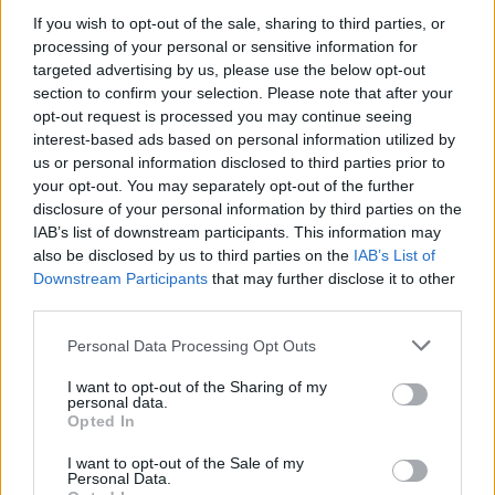
If you wish to opt-out of the sale, sharing to third parties, or
processing of your personal or sensitive information for
targeted advertising by us, please use the below opt-out
section to confirm your selection. Please note that after your
opt-out request is processed you may continue seeing
interest-based ads based on personal information utilized by
us or personal information disclosed to third parties prior to
your opt-out. You may separately opt-out of the further
disclosure of your personal information by third parties on the
Kövess minket, és értesülj a friss hírekről a
IAB’s list of downstream participants. This information may
Facebookon is!
also be disclosed by us to third parties on the
IAB’s List of
Downstream Participants
that may further disclose it to other
third parties.
Követem
Please note that this website/app uses one or more Google
Personal Data Processing Opt Outs
services and may gather and store information including but
not limited to your visit or usage behaviour. You may click to
I want to opt-out of the Sharing of my
personal data.
grant or deny consent to Google and its third-party tags to
Opted In
use your data for below specified purposes in below Google
consent section.
#
HÁZON KÍVÜL
#
VIDEÓ
#
ADÁSRÉSZLETEK
I want to opt-out of the Sale of my
Personal Data.