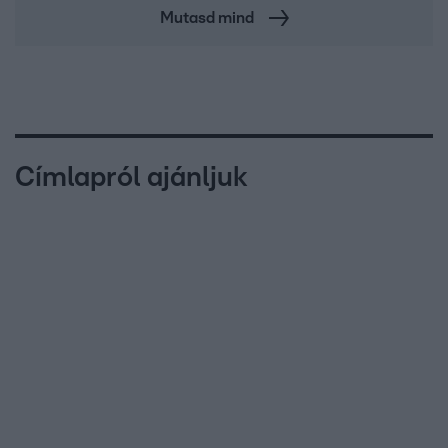
Mutasd mind
Címlapról ajánljuk