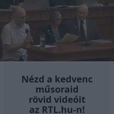
Nézd a kedvenc műsoraid rövi
Nézd a kedvenc
műsoraid
rövid videóit
az RTL.hu-n!