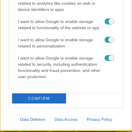
related to analytics like cookies on web or
device identifiers in apps.
I want to allow Google to enable storage
related to functionality of the website or app.
Reggeli
I want to allow Google to enable storage
„A csúcs opcionális, a biztonságos hazatérés
related to personalization.
kötelező” – 50 méterre a csúcstól fordult
I want to allow Google to enable storage
vissza Klein Dávid
related to security, including authentication
functionality and fraud prevention, and other
user protection.
CONFIRM
Data Deletion
Data Access
Privacy Policy