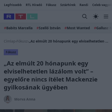
Legfrissebb
RTL Híradó
Fókusz
Sztárhírek
Randi
Celeb vagyok
#
Babits Marcella
#
Szellő István
#
Most Wanted
#
Gallusz N
Címlap
›
Fókusz
›
„Az elmúlt 20 hónapunk egy elviselhetetlen lázálom volt” – egyelőre nincs ítélet Mackenzie gyilkosának ügyében
Fókusz
„Az elmúlt 20 hónapunk egy
elviselhetetlen lázálom volt” –
egyelőre nincs ítélet Mackenzie
gyilkosának ügyében
Morva Anna