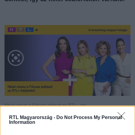
Nézd vissza a Fókusz adásait az RTL+-on!
RTL Magyarország -
Do Not Process My Personal
Information
Itt állítsd be, hogy az RTL.hu az elsők között