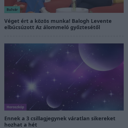
Bulvár
Véget ért a közös munka! Balogh Levente
elbúcsúzott Az álommeló győztesétől
Horoszkóp
Ennek a 3 csillagjegynek váratlan sikereket
hozhat a hét