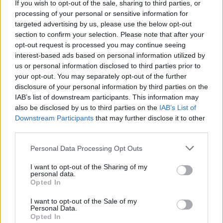
legyen a Google-találatokban!
If you wish to opt-out of the sale, sharing to third parties, or
processing of your personal or sensitive information for
targeted advertising by us, please use the below opt-out
section to confirm your selection. Please note that after your
opt-out request is processed you may continue seeing
interest-based ads based on personal information utilized by
us or personal information disclosed to third parties prior to
your opt-out. You may separately opt-out of the further
disclosure of your personal information by third parties on the
IAB’s list of downstream participants. This information may
also be disclosed by us to third parties on the
IAB’s List of
Downstream Participants
that may further disclose it to other
third parties.
Kövess minket, és értesülj a friss
hírekről a Facebookon is!
Please note that this website/app uses one or more Google
Personal Data Processing Opt Outs
services and may gather and store information including but
not limited to your visit or usage behaviour. You may click to
I want to opt-out of the Sharing of my
Követem
personal data.
grant or deny consent to Google and its third-party tags to
Opted In
use your data for below specified purposes in below Google
consent section.
I want to opt-out of the Sale of my
Personal Data.
Opted In