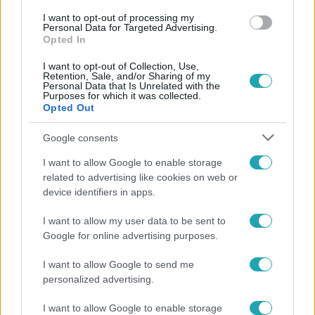
I want to opt-out of processing my
#
FÓKUSZ
#
VIDEÓ
#
ADÁSRÉSZLETEK
Personal Data for Targeted Advertising.
Opted In
#
GYILKOSSÁG
#
ROMKOCSMA
#
SZÜLŐK
I want to opt-out of Collection, Use,
#
MEGRENDÍTŐ
#
VALLOMÁS
#
TÁRGYALÁS
Retention, Sale, and/or Sharing of my
Personal Data that Is Unrelated with the
Purposes for which it was collected.
Opted Out
Google consents
I want to allow Google to enable storage
related to advertising like cookies on web or
Népszerű
device identifiers in apps.
I want to allow my user data to be sent to
Google for online advertising purposes.
14:09
I want to allow Google to send me
personalized advertising.
I want to allow Google to enable storage