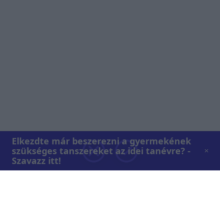
Elkezdte már beszerezni a gyermekének
szükséges tanszereket az idei tanévre? -
Szavazz itt!