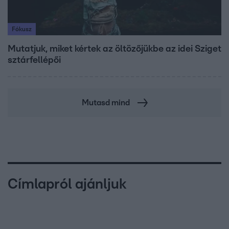
Fókusz
Mutatjuk, miket kértek az öltözőjükbe az idei Sziget
sztárfellépői
Mutasd mind
Címlapról ajánljuk