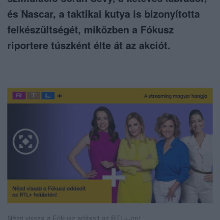
és Nascar, a taktikai kutya is bizonyította
felkészültségét, miközben a Fókusz
riportere túszként élte át az akciót.
Nézd vissza a Fókusz adásait az RTL+-on!