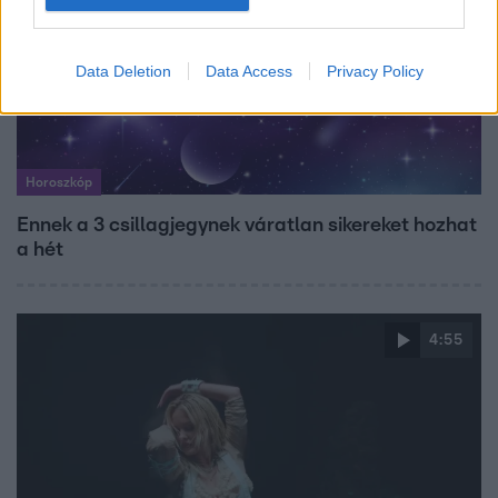
Data Deletion
Data Access
Privacy Policy
Horoszkóp
Ennek a 3 csillagjegynek váratlan sikereket hozhat
a hét
4:55