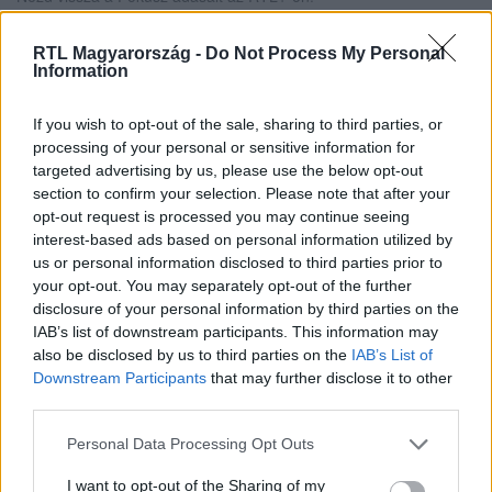
RTL Magyarország -
Do Not Process My Personal
Information
Itt állítsd be, hogy az RTL.hu az elsők között
legyen a Google-találatokban!
If you wish to opt-out of the sale, sharing to third parties, or
processing of your personal or sensitive information for
targeted advertising by us, please use the below opt-out
section to confirm your selection. Please note that after your
opt-out request is processed you may continue seeing
interest-based ads based on personal information utilized by
us or personal information disclosed to third parties prior to
your opt-out. You may separately opt-out of the further
disclosure of your personal information by third parties on the
IAB’s list of downstream participants. This information may
also be disclosed by us to third parties on the
IAB’s List of
Downstream Participants
that may further disclose it to other
Kövess minket, és értesülj a friss hírekről a
third parties.
Facebookon is!
Please note that this website/app uses one or more Google
Personal Data Processing Opt Outs
services and may gather and store information including but
Követem
not limited to your visit or usage behaviour. You may click to
I want to opt-out of the Sharing of my