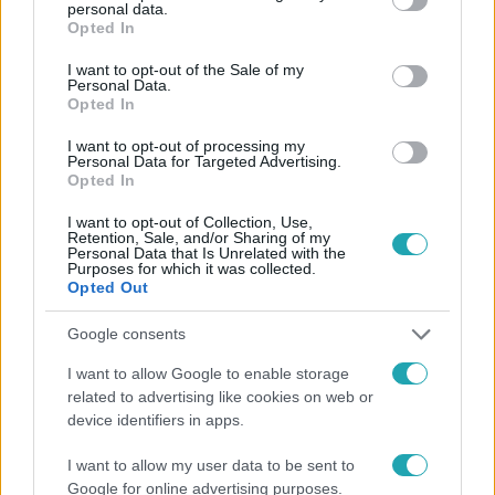
personal data.
grant or deny consent to Google and its third-party tags to
Opted In
use your data for below specified purposes in below Google
consent section.
I want to opt-out of the Sale of my
Personal Data.
Opted In
#
FÓKUSZ
#
VIDEÓ
#
ADÁSRÉSZLETEK
I want to opt-out of processing my
Personal Data for Targeted Advertising.
Opted In
#
SZOLGÁLATI KUTYA
#
TÚSZMENTÉS
#
BOMBAKERESÉS
#
GYAKORLAT
#
ROBBANÓANYAG
I want to opt-out of Collection, Use,
Retention, Sale, and/or Sharing of my
Personal Data that Is Unrelated with the
#
KIKÉPZÉS
#
RENDŐRSÉG
#
HONVÉDSÉG
Purposes for which it was collected.
Opted Out
Google consents
I want to allow Google to enable storage
related to advertising like cookies on web or
device identifiers in apps.
Népszerű
I want to allow my user data to be sent to
Google for online advertising purposes.