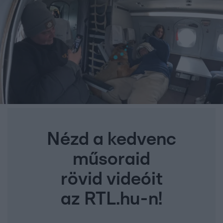
Nézd a kedvenc
műsoraid
rövid videóit
az RTL.hu-n!