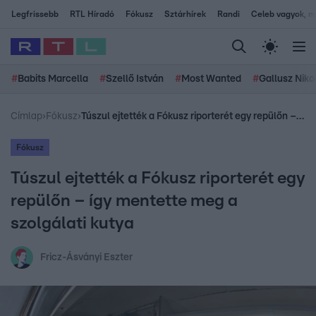
Legfrissebb
RTL Híradó
Fókusz
Sztárhírek
Randi
Celeb vagyok, me
#
Babits Marcella
#
Szellő István
#
Most Wanted
#
Gallusz Niko
Címlap
›
Fókusz
›
Túszul ejtették a Fókusz riporterét egy repülőn – így mentette meg a szolgálati kutya
Fókusz
Túszul ejtették a Fókusz riporterét egy
repülőn – így mentette meg a
szolgálati kutya
Fricz-Ásványi Eszter