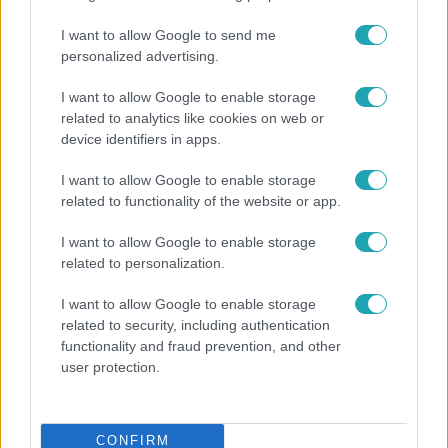
I want to allow Google to send me
14:09
personalized advertising.
I want to allow Google to enable storage
related to analytics like cookies on web or
device identifiers in apps.
I want to allow Google to enable storage
related to functionality of the website or app.
I want to allow Google to enable storage
Reggeli
related to personalization.
„A csúcs opcionális, a biztonságos hazatérés
I want to allow Google to enable storage
kötelező” – 50 méterre a csúcstól fordult vissza
related to security, including authentication
Klein Dávid
functionality and fraud prevention, and other
user protection.
CONFIRM