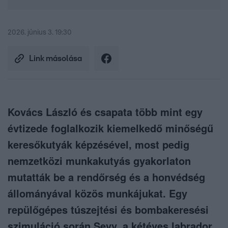
2026. június 3. 19:30
Link másolása
Kovács László és csapata több mint egy
évtizede foglalkozik kiemelkedő minőségű
keresőkutyák képzésével, most pedig
nemzetközi munkakutyás gyakorlaton
mutatták be a rendőrség és a honvédség
állományával közös munkájukat. Egy
repülőgépes túszejtési és bombakeresési
szimuláció során Sevy, a kétéves labrador,