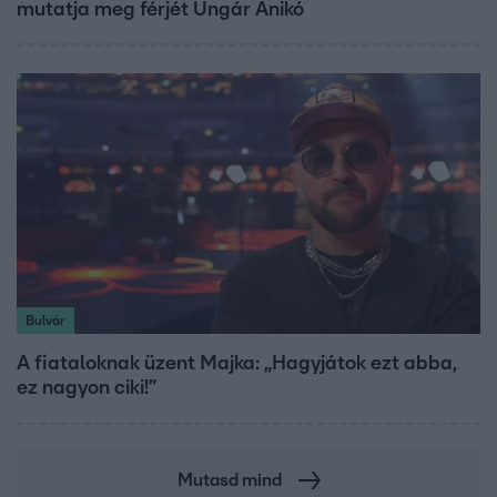
mutatja meg férjét Ungár Anikó
Bulvár
A fiataloknak üzent Majka: „Hagyjátok ezt abba,
ez nagyon ciki!”
Mutasd mind