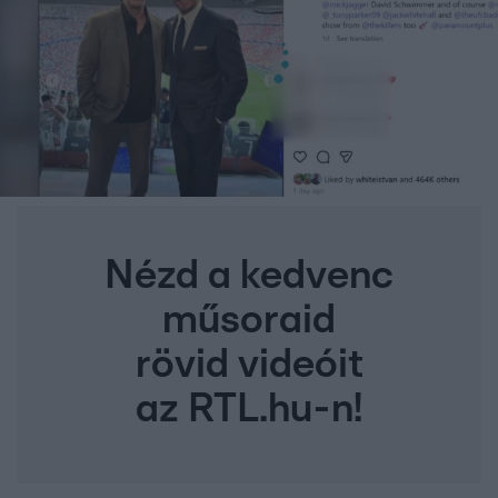
Nézd a kedvenc
műsoraid
rövid videóit
az RTL.hu-n!