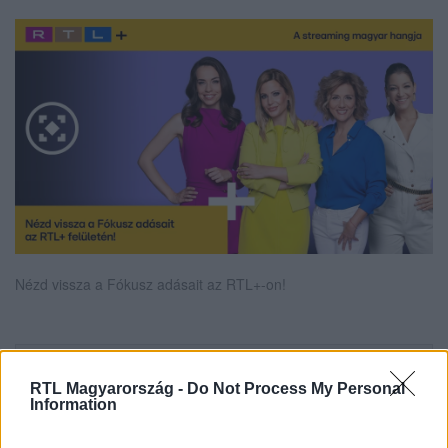
Nézd vissza a Fókusz adásait az RTL+-on!
Itt állítsd be, hogy az RTL.hu az elsők között
RTL Magyarország -
Do Not Process My Personal
legyen a Google-találatokban!
Information