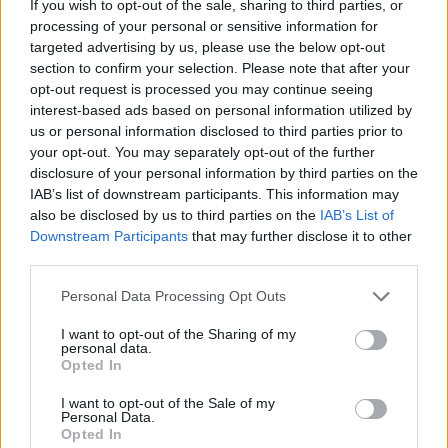
If you wish to opt-out of the sale, sharing to third parties, or
processing of your personal or sensitive information for
targeted advertising by us, please use the below opt-out
section to confirm your selection. Please note that after your
opt-out request is processed you may continue seeing
interest-based ads based on personal information utilized by
us or personal information disclosed to third parties prior to
your opt-out. You may separately opt-out of the further
disclosure of your personal information by third parties on the
IAB’s list of downstream participants. This information may
Kövess minket, és értesülj a friss hírekről a
also be disclosed by us to third parties on the
IAB’s List of
Facebookon is!
Downstream Participants
that may further disclose it to other
third parties.
Követem
Please note that this website/app uses one or more Google
Personal Data Processing Opt Outs
services and may gather and store information including but
not limited to your visit or usage behaviour. You may click to
I want to opt-out of the Sharing of my
personal data.
grant or deny consent to Google and its third-party tags to
Opted In
use your data for below specified purposes in below Google
consent section.
I want to opt-out of the Sale of my
Personal Data.
#
FÓKUSZ
#
VIDEÓ
#
ADÁSRÉSZLETEK
Opted In