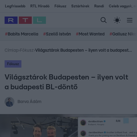
Legfrissebb
RTL Híradó
Fókusz
Sztárhírek
Randi
Celeb vagyok, me
#
Babits Marcella
#
Szellő István
#
Most Wanted
#
Gallusz Niko
Címlap
›
Fókusz
›
Világsztárok Budapesten – ilyen volt a budapesti BL-döntő
Fókusz
Világsztárok Budapesten – ilyen volt
a budapesti BL-döntő
Barva Ádám