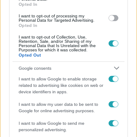
Opted In
I want to opt-out of processing my
#
FÓKUSZ
#
VIDEÓ
#
ADÁSRÉSZLETEK
Personal Data for Targeted Advertising.
Opted In
#
BAJNOKOK LIGÁJA DÖNTŐ
#
PUSKÁS ARÉNA
#
FOCI
I want to opt-out of Collection, Use,
#
MEGNYITÓ
#
FELLÉPŐ
Retention, Sale, and/or Sharing of my
Personal Data that Is Unrelated with the
Purposes for which it was collected.
Opted Out
Google consents
I want to allow Google to enable storage
related to advertising like cookies on web or
Népszerű
device identifiers in apps.
I want to allow my user data to be sent to
Google for online advertising purposes.
I want to allow Google to send me
personalized advertising.