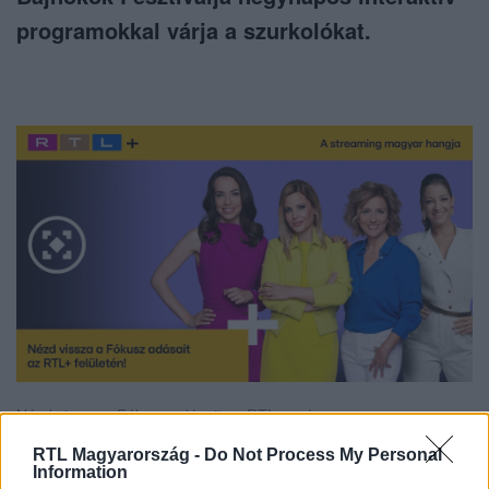
programokkal várja a szurkolókat.
Nézd vissza a Fókusz adásait az RTL+-on!
RTL Magyarország -
Do Not Process My Personal
Information