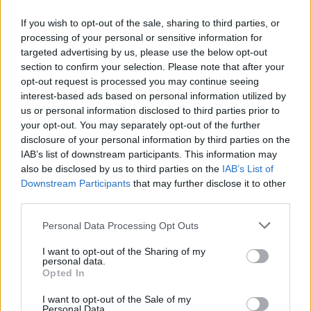
Itt állítsd be, hogy az RTL.hu az elsők között
If you wish to opt-out of the sale, sharing to third parties, or
legyen a Google-találatokban!
processing of your personal or sensitive information for
targeted advertising by us, please use the below opt-out
section to confirm your selection. Please note that after your
opt-out request is processed you may continue seeing
interest-based ads based on personal information utilized by
us or personal information disclosed to third parties prior to
your opt-out. You may separately opt-out of the further
disclosure of your personal information by third parties on the
IAB’s list of downstream participants. This information may
also be disclosed by us to third parties on the
IAB’s List of
Downstream Participants
that may further disclose it to other
third parties.
Kövess minket, és értesülj a friss
hírekről a Facebookon is!
Please note that this website/app uses one or more Google
Personal Data Processing Opt Outs
services and may gather and store information including but
not limited to your visit or usage behaviour. You may click to
I want to opt-out of the Sharing of my
Követem
personal data.
grant or deny consent to Google and its third-party tags to
Opted In
use your data for below specified purposes in below Google
consent section.
I want to opt-out of the Sale of my
Personal Data.