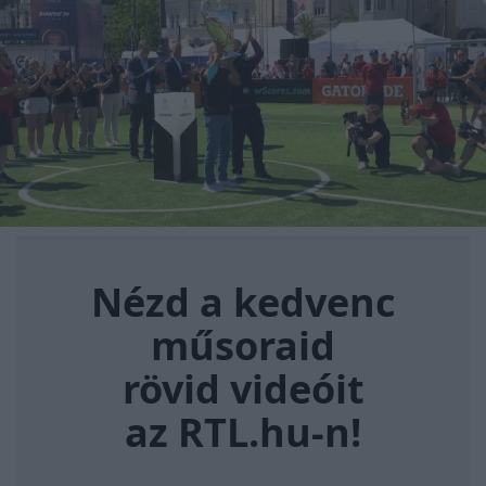
Nézd a kedvenc műsoraid rövi
Nézd a kedvenc
műsoraid
rövid videóit
az RTL.hu-n!