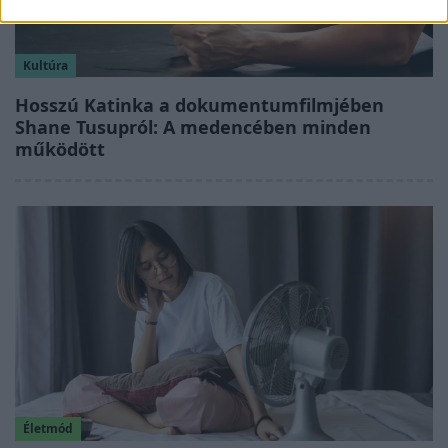
Kultúra
Hosszú Katinka a dokumentumfilmjében
Shane Tusupról: A medencében minden
működött
Életmód