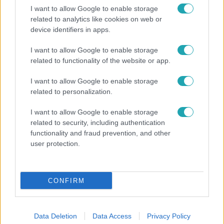
I want to allow Google to enable storage
related to analytics like cookies on web or
device identifiers in apps.
I want to allow Google to enable storage
related to functionality of the website or app.
Bulvár
I want to allow Google to enable storage
related to personalization.
"Nekem ő volt a herceg fehér lovon" -
Széphalmi Juliska nem bánja, hogy hozzáment
I want to allow Google to enable storage
Sánta Lacihoz
related to security, including authentication
functionality and fraud prevention, and other
user protection.
CONFIRM
Data Deletion
Data Access
Privacy Policy