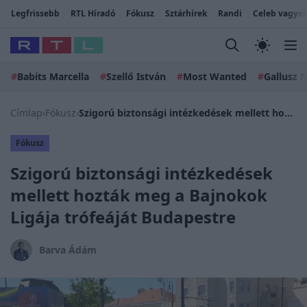
Legfrissebb
RTL Híradó
Fókusz
Sztárhírek
Randi
Celeb vagyok
#
Babits Marcella
#
Szellő István
#
Most Wanted
#
Gallusz N
Címlap
›
Fókusz
›
Szigorú biztonsági intézkedések mellett hozták meg a Bajnokok Ligája trófeáját Budapestre
Fókusz
Szigorú biztonsági intézkedések
mellett hozták meg a Bajnokok
Ligája trófeáját Budapestre
Barva Ádám