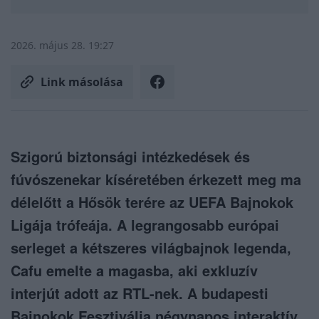
2026. május 28. 19:27
Link másolása
Szigorú biztonsági intézkedések és
fúvószenekar kíséretében érkezett meg ma
délelőtt a Hősök terére az UEFA Bajnokok
Ligája trófeája. A legrangosabb európai
serleget a kétszeres világbajnok legenda,
Cafu emelte a magasba, aki exkluzív
interjút adott az RTL-nek. A budapesti
Bajnokok Fesztiválja négynapos interaktív