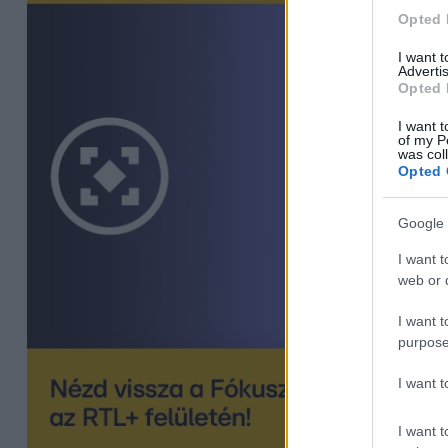
Opted 
I want 
Advertis
Opted 
I want t
of my P
was col
Opted 
Google 
I want t
web or d
I want t
purpose
I want 
I want t