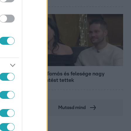
Bulvár
Veréb Tamás és felesége nagy
bejelentést tettek
Mutasd mind