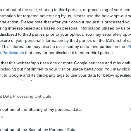
to opt-out of the sale, sharing to third parties, or processing of your per
formation for targeted advertising by us, please use the below opt-out s
r selection. Please note that after your opt-out request is processed y
eing interest-based ads based on personal information utilized by us or
disclosed to third parties prior to your opt-out. You may separately opt-
Link másolása
losure of your personal information by third parties on the IAB’s list of
. This information may also be disclosed by us to third parties on the
IA
Participants
that may further disclose it to other third parties.
 that this website/app uses one or more Google services and may gath
eve mindenki számára ismerős, de kevesen
including but not limited to your visit or usage behaviour. You may click 
ában. A kávéházak világában nemcsak
 to Google and its third-party tags to use your data for below specifi
ogle consent section.
ttek és szórakoztak is. A történetekből egy
k ki róluk.
l Data Processing Opt Outs
o opt-out of the Sharing of my personal data.
In
o opt-out of the Sale of my Personal Data.