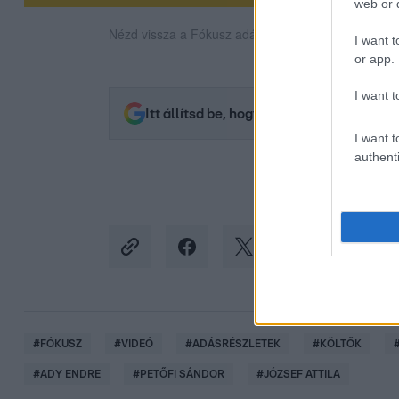
web or d
Nézd vissza a Fókusz adásait az RTL+-on!
I want t
or app.
I want t
Itt állítsd be, hogy az RTL.hu az elsők 
I want t
authenti
#
FÓKUSZ
#
VIDEÓ
#
ADÁSRÉSZLETEK
#
KÖLTŐK
#
ADY ENDRE
#
PETŐFI SÁNDOR
#
JÓZSEF ATTILA