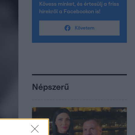
Kövess minket, és értesülj a friss
hírekről a Facebookon is!
Követem
Népszerű