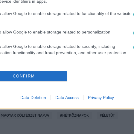
evice identifiers in apps.
o allow Google to enable storage related to functionality of the website
o allow Google to enable storage related to personalization.
között legyen a Google-találatokban!
o allow Google to enable storage related to security, including
cation functionality and fraud prevention, and other user protection.
CONFIRM
Data Deletion
Data Access
Privacy Policy
#
MAGYAR KÖLTÉSZET NAPJA
#
HÉTKÖZNAPOK
#
ÉLETÚT