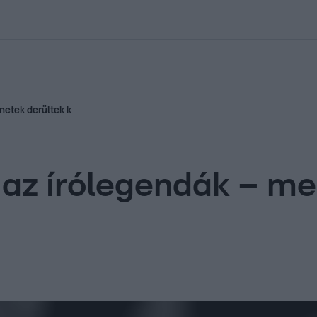
kolett
#
Időjárás
#
RTL műsor
#
Víz
#
Magyar Péter
#
Csillagjeg
netek derültek k
n az írólegendák – m