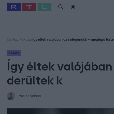
#
Babits Marcella
#
Szellő István
#
Most Wanted
#
Gallusz Ni
Címlap
›
Fókusz
›
Így éltek valójában az írólegendák – meglepő törté
Fókusz
Így éltek valójába
derültek k
Pavlics Vendel