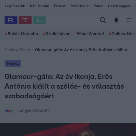
Legfrissebb
RTL Híradó
Fókusz
Sztárhírek
Randi
Celeb vagyok, me
#
Babits Marcella
#
Szellő István
#
Most Wanted
#
Gallusz Niko
Címlap
›
Fókusz
›
Glamour-gála: Az év ikonja, Erős Antónia kiállt a szólás- és választás szabadságáért
Fókusz
Glamour-gála: Az év ikonja, Erős
Antónia kiállt a szólás- és választás
szabadságáért
Lengyel Nikolett