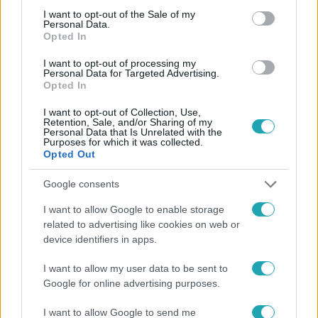
consent section.
I want to opt-out of the Sale of my
Personal Data.
Opted In
#
FÓKUSZ
#
ERŐS ANTÓNIA
#
VIDEÓ
I want to opt-out of processing my
#
ADÁSRÉSZLETEK
#
GLAMOUR GÁLA
Personal Data for Targeted Advertising.
Opted In
#
GLAMOUR WOMEN OF THE YEAR
#
NŐK
#
DÍJAZOTTAK
I want to opt-out of Collection, Use,
#
IKON
#
SZÓLÁSSZABADSÁG
Retention, Sale, and/or Sharing of my
Personal Data that Is Unrelated with the
Purposes for which it was collected.
Opted Out
Google consents
I want to allow Google to enable storage
related to advertising like cookies on web or
device identifiers in apps.
Népszerű
I want to allow my user data to be sent to
Google for online advertising purposes.
2:14
I want to allow Google to send me