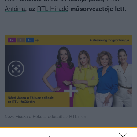
Antónia
, az
RTL Híradó
műsorvezetője lett.
Nézd vissza a Fókusz adásait az RTL+-on!