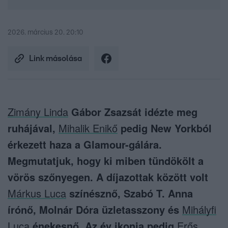
2026. március 20. 20:10
Link másolása
Zimány Linda
Gábor Zsazsát idézte meg
ruhájával,
Mihalik Enikő
pedig New Yorkból
érkezett haza a Glamour-gálára.
Megmutatjuk, hogy ki miben tündökölt a
vörös szőnyegen. A díjazottak között volt
Márkus Luca
színésznő, Szabó T. Anna
írónő, Molnár Dóra üzletasszony és
Mihályfi
Luca
énekesnő. Az év ikonja pedig
Erős