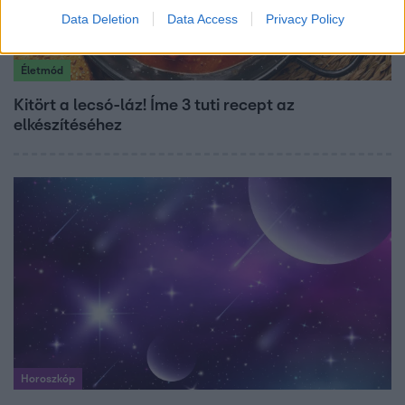
Data Deletion
Data Access
Privacy Policy
Életmód
Kitört a lecsó-láz! Íme 3 tuti recept az
elkészítéséhez
Horoszkóp