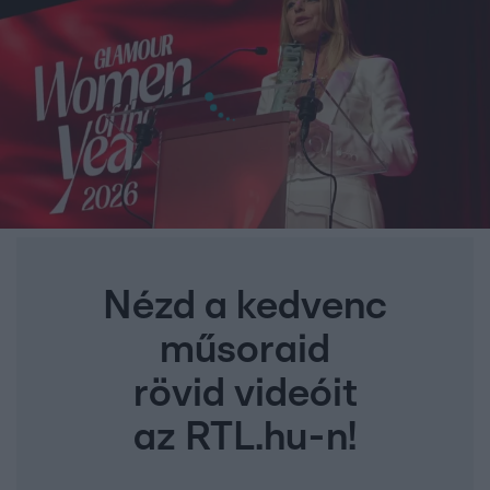
Nézd a kedvenc
műsoraid
rövid videóit
az RTL.hu-n!