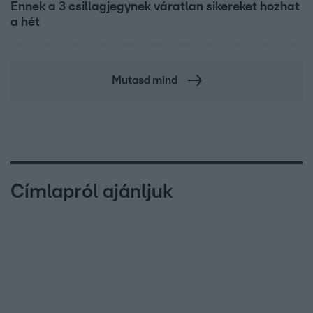
Ennek a 3 csillagjegynek váratlan sikereket hozhat
a hét
Mutasd mind
Címlapról ajánljuk