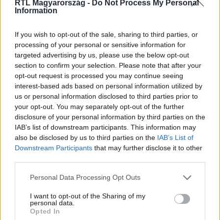
RTL Magyarország -
Do Not Process My Personal
Itt állítsd be, hogy az RTL.hu az elsők között
Information
legyen a Google-találatokban!
If you wish to opt-out of the sale, sharing to third parties, or
processing of your personal or sensitive information for
targeted advertising by us, please use the below opt-out
section to confirm your selection. Please note that after your
opt-out request is processed you may continue seeing
interest-based ads based on personal information utilized by
us or personal information disclosed to third parties prior to
your opt-out. You may separately opt-out of the further
disclosure of your personal information by third parties on the
IAB’s list of downstream participants. This information may
also be disclosed by us to third parties on the
IAB’s List of
Kövess minket, és értesülj a friss hírekről a
Downstream Participants
that may further disclose it to other
third parties.
Facebookon is!
Please note that this website/app uses one or more Google
Personal Data Processing Opt Outs
Követem
services and may gather and store information including but
not limited to your visit or usage behaviour. You may click to
I want to opt-out of the Sharing of my
personal data.
grant or deny consent to Google and its third-party tags to
Opted In
use your data for below specified purposes in below Google