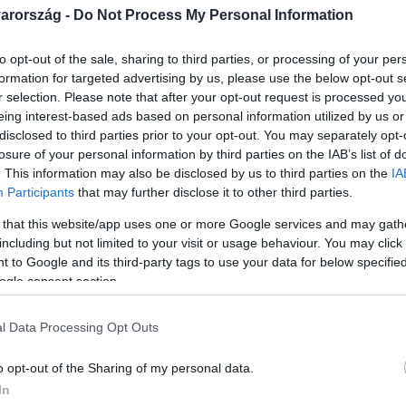
arország -
Do Not Process My Personal Information
to opt-out of the sale, sharing to third parties, or processing of your per
formation for targeted advertising by us, please use the below opt-out s
r selection. Please note that after your opt-out request is processed y
Link másolása
eing interest-based ads based on personal information utilized by us or
disclosed to third parties prior to your opt-out. You may separately opt-
losure of your personal information by third parties on the IAB’s list of
. This information may also be disclosed by us to third parties on the
IA
Participants
that may further disclose it to other third parties.
 akik azt gondolták Szentesen, hogy a most
 that this website/app uses one or more Google services and may gath
volt élettársa eltűnéséhez. Dezső Lajost a nő
including but not limited to your visit or usage behaviour. You may click 
ták meg azzal, hogy ő végzett közös
 to Google and its third-party tags to use your data for below specifi
ogle consent section.
s fél év előzetes letartóztatás után Dezső
lól. A férfi csak a Fókusz riporterének
l Data Processing Opt Outs
.
o opt-out of the Sharing of my personal data.
In