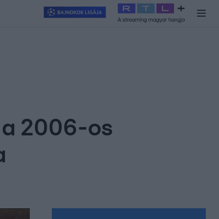
y
#
RTL+
#
Exek csatája 2026
#
Celeb vagyok, ments ki innen
#
H
at a 2006-os
a