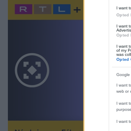
I want t
Opted 
I want 
Advertis
Opted 
I want t
of my P
was col
Opted 
Google 
I want t
web or d
I want t
purpose
I want 