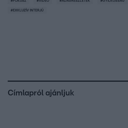
#
FÓKUSZ
#
VIDEÓ
#
ADÁSRÉSZLETEK
#
GYILKOSSÁG
#
EXKLUZÍV INTERJÚ
Címlapról ajánljuk