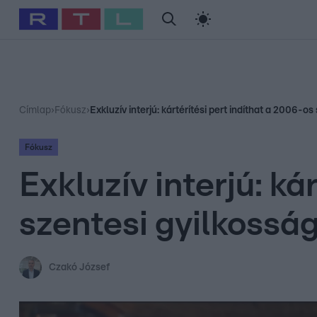
#
Babits Marcella
#
Szellő István
#
Most Wanted
#
Gallusz Ni
Címlap
›
Fókusz
›
Exkluzív interjú: kártérítési pert indíthat a 2006-o
Fókusz
Exkluzív interjú: ká
szentesi gyilkosság
Czakó József