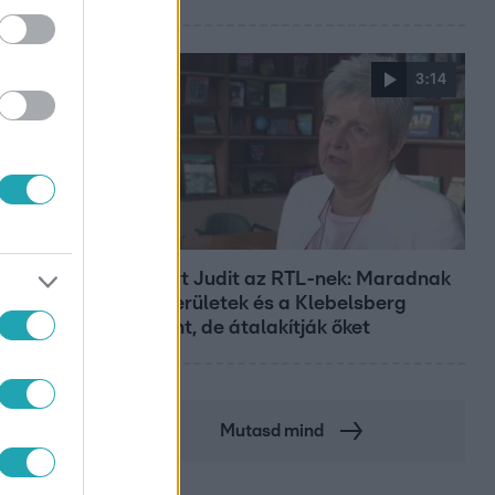
3:14
Híradó
Lannert Judit az RTL-nek: Maradnak
a tankerületek és a Klebelsberg
Központ, de átalakítják őket
Mutasd mind