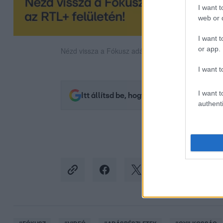
I want t
web or d
I want t
or app.
Nézd vissza a Fókusz adásait az RTL+-on!
I want t
I want t
Itt állítsd be, hogy az RTL.hu az elsők 
authenti