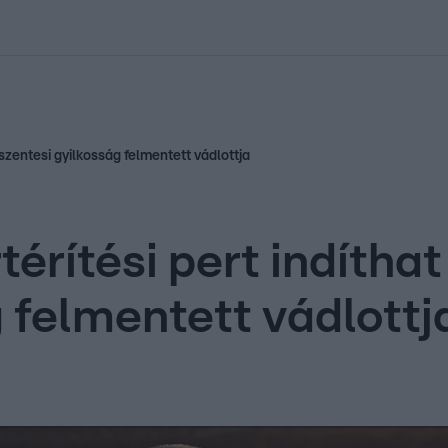
kolett
#
Időjárás
#
RTL műsor
#
Víz
#
Magyar Péter
#
Csillagjeg
s szentesi gyilkosság felmentett vádlottja
rtérítési pert indíth
 felmentett vádlottj