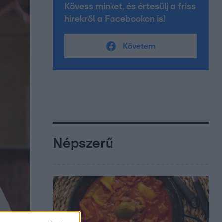
Kövess minket, és értesülj a friss
hírekről a Facebookon is!
Követem
Népszerű