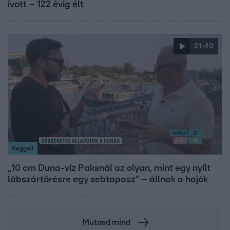
ivott – 122 évig élt
21:40
Reggeli
„10 cm Duna-víz Paksnál az olyan, mint egy nyílt
lábszártörésre egy sebtapasz” – állnak a hajók
Mutasd mind