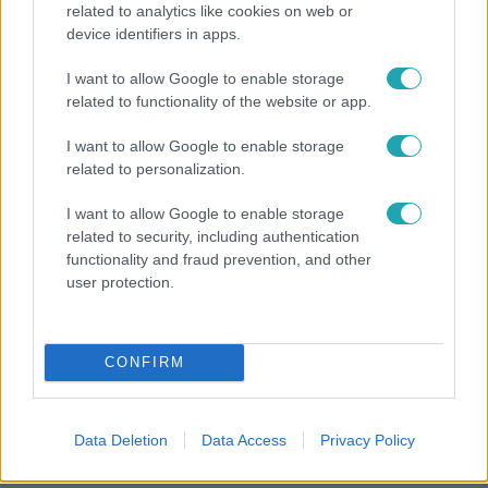
related to analytics like cookies on web or
device identifiers in apps.
Bulvár
I want to allow Google to enable storage
Bódi Guszti és Margó büszkén jelentették be:
related to functionality of the website or app.
megvan a család első diplomása
I want to allow Google to enable storage
related to personalization.
I want to allow Google to enable storage
related to security, including authentication
functionality and fraud prevention, and other
user protection.
CONFIRM
Nagyvilág
Data Deletion
Data Access
Privacy Policy
A világ legidősebb asszonya dohányzott és bort