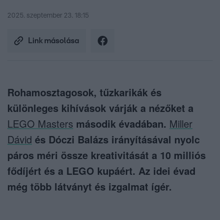
2025. szeptember 23. 18:15
Link másolása
Rohamosztagosok, tűzkarikák és
különleges kihívások várják a nézőket a
LEGO Masters
második évadában.
Miller
Dávid
és Dóczi Balázs irányításával nyolc
páros méri össze kreativitását a 10 milliós
fődíjért és a LEGO kupáért. Az idei évad
még több látványt és izgalmat ígér.