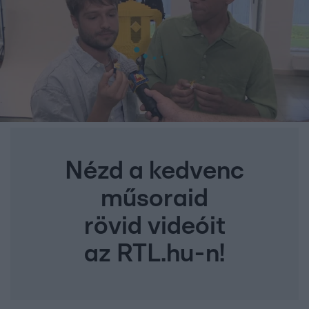
Nézd a kedvenc
műsoraid
rövid videóit
az RTL.hu-n!