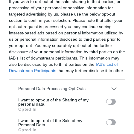
If you wish to opt-out of the sale, sharing to third parties, or
processing of your personal or sensitive information for
targeted advertising by us, please use the below opt-out
section to confirm your selection. Please note that after your
opt-out request is processed you may continue seeing
interest-based ads based on personal information utilized by
us or personal information disclosed to third parties prior to
your opt-out. You may separately opt-out of the further
disclosure of your personal information by third parties on the
IAB’s list of downstream participants. This information may
Kövess minket, és értesülj a friss hírekről a
also be disclosed by us to third parties on the
IAB’s List of
Facebookon is!
Downstream Participants
that may further disclose it to other
third parties.
Követem
Please note that this website/app uses one or more Google
Personal Data Processing Opt Outs
services and may gather and store information including but
not limited to your visit or usage behaviour. You may click to
I want to opt-out of the Sharing of my
personal data.
grant or deny consent to Google and its third-party tags to
Opted In
use your data for below specified purposes in below Google
consent section.
I want to opt-out of the Sale of my
Personal Data.
#
FÓKUSZ
#
VIDEÓ
#
MILLER DÁVID
Opted In