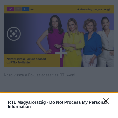
Nézd vissza a Fókusz adásait az RTL+-on!
Itt állítsd be, hogy az RTL.hu az elsők között
RTL Magyarország -
Do Not Process My Personal
legyen a Google-találatokban!
Information