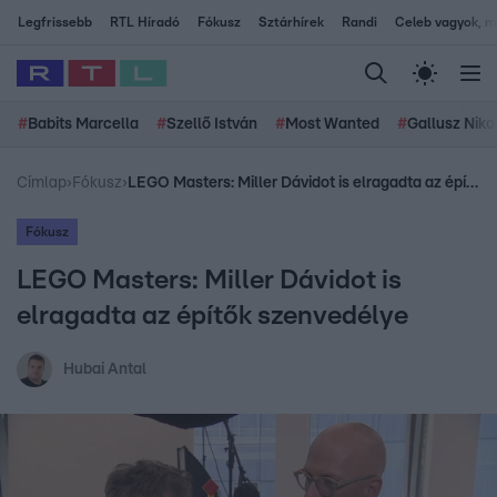
Legfrissebb
RTL Híradó
Fókusz
Sztárhírek
Randi
Celeb vagyok, me
#
Babits Marcella
#
Szellő István
#
Most Wanted
#
Gallusz Niko
Címlap
›
Fókusz
›
LEGO Masters: Miller Dávidot is elragadta az építők szenvedélye
Fókusz
LEGO Masters: Miller Dávidot is
elragadta az építők szenvedélye
Hubai Antal