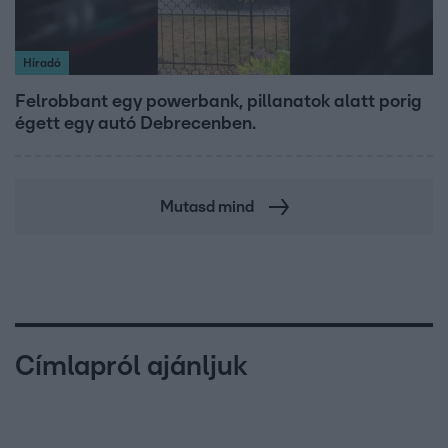
Híradó
Felrobbant egy powerbank, pillanatok alatt porig
égett egy autó Debrecenben.
Mutasd mind
Címlapról ajánljuk