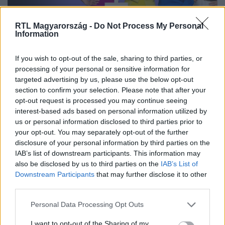
RTL Magyarország -
Do Not Process My Personal
Information
Nézd vissza a Fókusz adásait az RTL+-on!
If you wish to opt-out of the sale, sharing to third parties, or
processing of your personal or sensitive information for
targeted advertising by us, please use the below opt-out
Itt állítsd be, hogy az RTL.hu az elsők között
section to confirm your selection. Please note that after your
legyen a Google-találatokban!
opt-out request is processed you may continue seeing
interest-based ads based on personal information utilized by
us or personal information disclosed to third parties prior to
your opt-out. You may separately opt-out of the further
disclosure of your personal information by third parties on the
IAB’s list of downstream participants. This information may
also be disclosed by us to third parties on the
IAB’s List of
Downstream Participants
that may further disclose it to other
third parties.
Please note that this website/app uses one or more Google
Personal Data Processing Opt Outs
services and may gather and store information including but
not limited to your visit or usage behaviour. You may click to
I want to opt-out of the Sharing of my