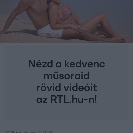
Nézd a kedvenc
műsoraid
rövid videóit
az RTL.hu-n!