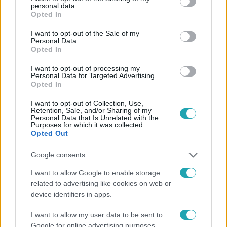
Kövess minket, és értesülj a friss hírekről a
personal data.
grant or deny consent to Google and its third-party tags to
Opted In
Facebookon is!
use your data for below specified purposes in below Google
consent section.
I want to opt-out of the Sale of my
Personal Data.
Követem
Opted In
I want to opt-out of processing my
Personal Data for Targeted Advertising.
Opted In
I want to opt-out of Collection, Use,
Retention, Sale, and/or Sharing of my
#
FÓKUSZ
#
VIDEÓ
#
ADÁSRÉSZLETEK
Personal Data that Is Unrelated with the
Purposes for which it was collected.
#
MEGYERI CSILLA
#
TERHESSÉG
#
NICOLA SARCIA
Opted Out
Google consents
I want to allow Google to enable storage
related to advertising like cookies on web or
device identifiers in apps.
I want to allow my user data to be sent to
Népszerű
Google for online advertising purposes.