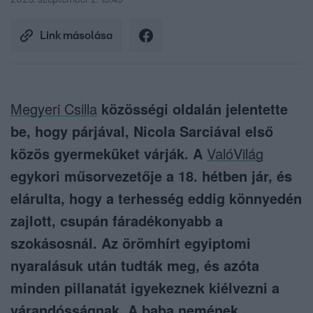
2025. szeptember 2. 13:49
Link másolása
Megyeri Csilla
közösségi oldalán jelentette
be, hogy párjával, Nicola Sarciával első
közös gyermeküket várják. A
ValóVilág
egykori műsorvezetője a 18. hétben jár, és
elárulta, hogy a terhesség eddig könnyedén
zajlott, csupán fáradékonyabb a
szokásosnál. Az örömhírt egyiptomi
nyaralásuk után tudták meg, és azóta
minden pillanatát igyekeznek kiélvezni a
várandósságnak. A baba nemének