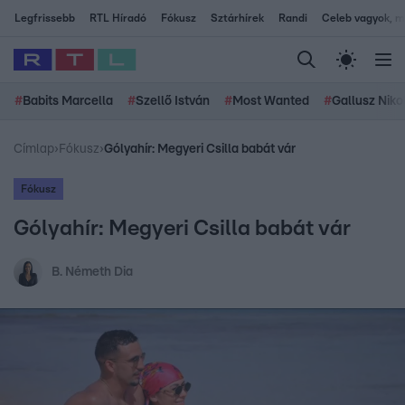
Legfrissebb
RTL Híradó
Fókusz
Sztárhírek
Randi
Celeb vagyok, me
#
Babits Marcella
#
Szellő István
#
Most Wanted
#
Gallusz Niko
Címlap
›
Fókusz
›
Gólyahír: Megyeri Csilla babát vár
Fókusz
Gólyahír: Megyeri Csilla babát vár
B. Németh Dia