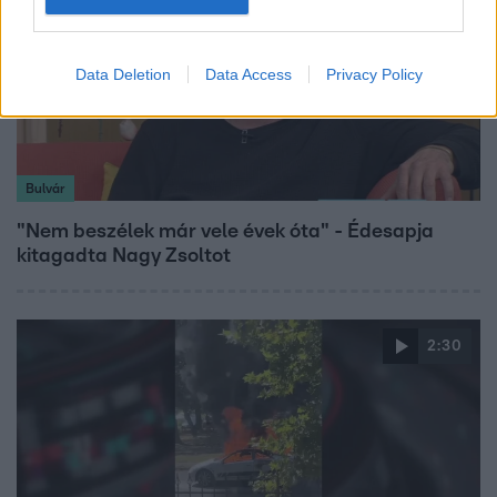
Data Deletion
Data Access
Privacy Policy
Bulvár
"Nem beszélek már vele évek óta" - Édesapja
kitagadta Nagy Zsoltot
2:30