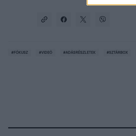
#
FÓKUSZ
#
VIDEÓ
#
ADÁSRÉSZLETEK
#
SZTÁRBOX