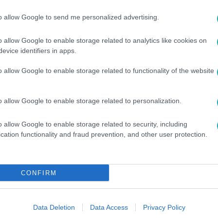
to allow Google to send me personalized advertising.
o allow Google to enable storage related to analytics like cookies on
evice identifiers in apps.
o allow Google to enable storage related to functionality of the website
etesebb mérkőzéseit, és éld át újra a
o allow Google to enable storage related to personalization.
miumon
!
o allow Google to enable storage related to security, including
cation functionality and fraud prevention, and other user protection.
CONFIRM
között legyen a Google-találatokban!
Data Deletion
Data Access
Privacy Policy