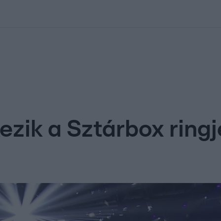
kolett
#
Időjárás
#
RTL műsor
#
Víz
#
Magyar Péter
#
Csillagjeg
ezik a Sztárbox ring