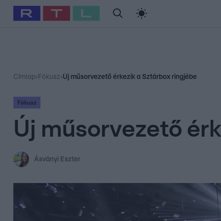
#
Babits Marcella
#
Szellő István
#
Most Wanted
#
Gallusz Ni
Címlap
›
Fókusz
›
Új műsorvezető érkezik a Sztárbox ringjébe
Fókusz
Új műsorvezető érk
Ásványi Eszter