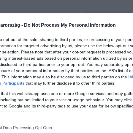
Link másolása
arország -
Do Not Process My Personal Information
to opt-out of the sale, sharing to third parties, or processing of your per
formation for targeted advertising by us, please use the below opt-out s
csapata: ősszel már Ember Márk is a ring
r selection. Please note that after your opt-out request is processed y
liből és a színházból is ismert színész
eing interest-based ads based on personal information utilized by us or
disclosed to third parties prior to your opt-out. You may separately opt-
 ez komoly kihívás, mégis lelkesedéssel
losure of your personal information by third parties on the IAB’s list of
nfoltot hoz a karrierjébe. Elmondása szerint
. This information may also be disclosed by us to third parties on the
IA
Participants
that may further disclose it to other third parties.
a, és örül, hogy egy ilyen színvonalas
 that this website/app uses one or more Google services and may gath
 rajongóit azonban további meglepetések is
including but not limited to your visit or usage behaviour. You may click 
llnak ringbe idén!
 to Google and its third-party tags to use your data for below specifi
ogle consent section.
l Data Processing Opt Outs