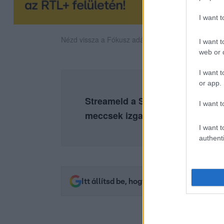
I want 
Nézd vissza a Fókusz adásait az RTL+-on!
I want t
web or d
I want t
or app.
Streameld a Sztárbox legemlékez
I want t
meccsek izgalmát az
RTL+ Pre
I want t
authenti
Itt állítsd be, hogy az RTL.hu az elsők 