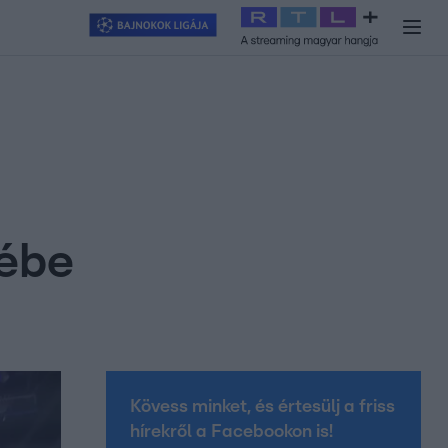
y
#
RTL+
#
Exek csatája 2026
#
Celeb vagyok, ments ki innen
#
H
jébe
Kövess minket, és értesülj a friss
hírekről a Facebookon is!