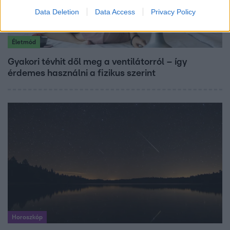
Data Deletion
Data Access
Privacy Policy
Életmód
Gyakori tévhit dől meg a ventilátorról – így
érdemes használni a fizikus szerint
Horoszkóp