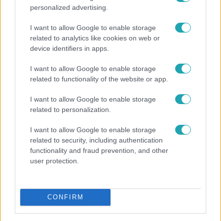
personalized advertising.
I want to allow Google to enable storage
related to analytics like cookies on web or
device identifiers in apps.
I want to allow Google to enable storage
related to functionality of the website or app.
Bulvár
I want to allow Google to enable storage
related to personalization.
A tökéletes strandfotók mögött: ismert magyarok
vallottak szégyenről, fogyásról és önbizalomról
I want to allow Google to enable storage
related to security, including authentication
functionality and fraud prevention, and other
user protection.
CONFIRM