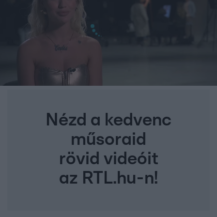
Nézd a kedvenc
műsoraid
rövid videóit
az RTL.hu-n!