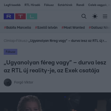
Legfrissebb
RTL Híradó
Fókusz
Sztárhírek
Randi
Celeb vagyok, me
#
Babits Marcella
#
Szellő István
#
Most Wanted
#
Gallusz Niko
Címlap
›
Fókusz
›
„Ugyanolyan féreg vagy” – durva lesz az RTL új reality-je, az Exek csatája
Fókusz
„Ugyanolyan féreg vagy” – durva lesz
az RTL új reality-je, az Exek csatája
Forgó Viktor