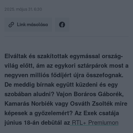
2025. május 31. 6:30
Link másolása
Elváltak és szakítottak egymással ország-
világ előtt, ám az egykori sztárpárok most a
negyven milliós fődíjért újra összefognak.
De meddig bírnak együtt küzdeni és egy
szobában aludni? Vajon Boráros Gáborék,
Kamarás Norbiék vagy Osváth Zsolték mire
képesek a győzelemért? Az Exek csatája
június 18-án debütál az
RTL+ Premiumon