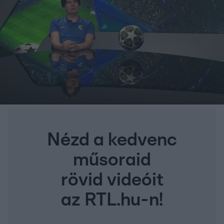
Nézd a kedvenc
műsoraid
rövid videóit
az RTL.hu-n!