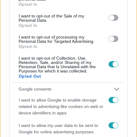
grant or deny consent to Google and its third-party tags to
Opted In
use your data for below specified purposes in below Google
consent section.
I want to opt-out of the Sale of my
Personal Data.
Opted In
I want to opt-out of processing my
#
FÓKUSZ
#
VIDEÓ
#
ADÁSRÉSZLETEK
#
COOKY
Personal Data for Targeted Advertising.
Opted In
#
BAJNOKOK LIGÁJA
#
INTER
#
PARIS SG
I want to opt-out of Collection, Use,
#
SÉRA ATTILA
#
RAJONGÓK
#
FOCI
#
DÖNTŐ
Retention, Sale, and/or Sharing of my
Personal Data that Is Unrelated with the
#
SPORT
Purposes for which it was collected.
Opted Out
Google consents
I want to allow Google to enable storage
related to advertising like cookies on web or
device identifiers in apps.
Népszerű
I want to allow my user data to be sent to
Google for online advertising purposes.