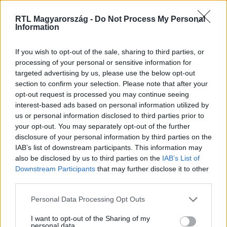
RTL Magyarország -
Do Not Process My Personal
Information
Itt állítsd be, hogy az RTL.hu az elsők között
legyen a Google-találatokban!
If you wish to opt-out of the sale, sharing to third parties, or
processing of your personal or sensitive information for
targeted advertising by us, please use the below opt-out
section to confirm your selection. Please note that after your
opt-out request is processed you may continue seeing
interest-based ads based on personal information utilized by
us or personal information disclosed to third parties prior to
your opt-out. You may separately opt-out of the further
disclosure of your personal information by third parties on the
IAB’s list of downstream participants. This information may
also be disclosed by us to third parties on the
IAB’s List of
Downstream Participants
that may further disclose it to other
third parties.
Kövess minket, és értesülj a friss hírekről a
Facebookon is!
Please note that this website/app uses one or more Google
Personal Data Processing Opt Outs
services and may gather and store information including but
not limited to your visit or usage behaviour. You may click to
I want to opt-out of the Sharing of my
Követem
personal data.