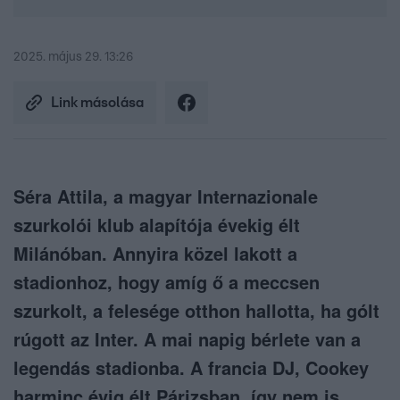
2025. május 29. 13:26
Link másolása
Séra Attila, a magyar Internazionale
szurkolói klub alapítója évekig élt
Milánóban. Annyira közel lakott a
stadionhoz, hogy amíg ő a meccsen
szurkolt, a felesége otthon hallotta, ha gólt
rúgott az Inter. A mai napig bérlete van a
legendás stadionba. A francia DJ, Cookey
harminc évig élt Párizsban, így nem is