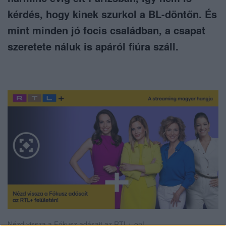
kérdés, hogy kinek szurkol a BL-döntőn. És
mint minden jó focis családban, a csapat
szeretete náluk is apáról fiúra száll.
Nézd vissza a Fókusz adásait az RTL+-on!