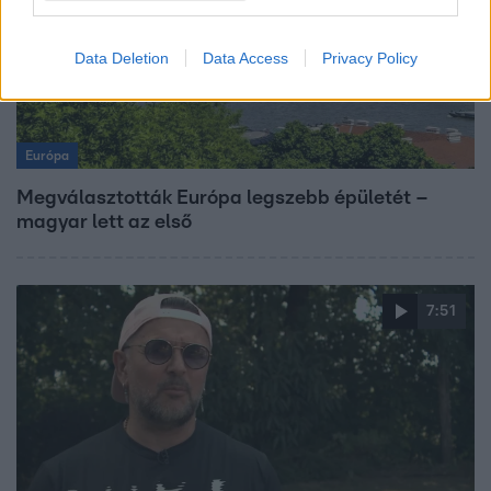
Data Deletion
Data Access
Privacy Policy
Európa
Megválasztották Európa legszebb épületét –
magyar lett az első
7:51