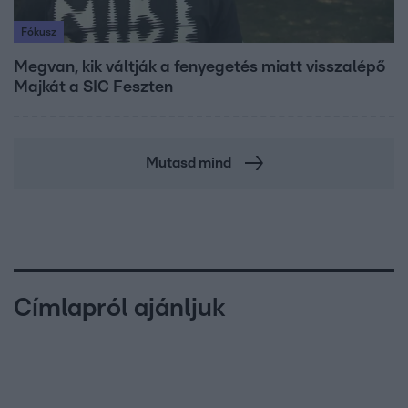
Fókusz
Megvan, kik váltják a fenyegetés miatt visszalépő
Majkát a SIC Feszten
Mutasd mind
Címlapról ajánljuk