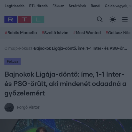
Legfrissebb
RTL Híradó
Fókusz
Sztárhírek
Randi
Celeb vagyok, me
#
Babits Marcella
#
Szellő István
#
Most Wanted
#
Gallusz Niko
Címlap
›
Fókusz
›
Bajnokok Ligája-döntő: íme, 1-1 Inter- és PSG-őrült, aki mindenét odaadná a győzelemért
Fókusz
Bajnokok Ligája-döntő: íme, 1-1 Inter-
és PSG-őrült, aki mindenét odaadná a
győzelemért
Forgó Viktor