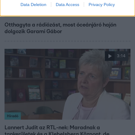
Data Deletion
Data Access
Privacy Policy
Bulvár
Otthagyta a rádiózást, most óceánjáró hajón
dolgozik Garami Gábor
3:14
Híradó
Lannert Judit az RTL-nek: Maradnak a
tankerületek és a Klebelsberg Központ, de