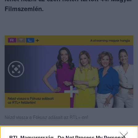
Filmszemlén.
Nézd vissza a Fókusz adásait az RTL+-on!
RTL Magyarország -
Do Not Process My Personal