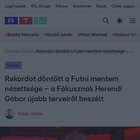
Legfrissebb
RTL Híradó
Fókusz
Sztárhírek
Randi
Celeb vagyok, me
#
Babits Marcella
#
Szellő István
#
Most Wanted
#
Gallusz Niko
Címlap
›
Fókusz
›
Rekordot döntött a Futni mentem nézettsége – a Fókusznak Herendi Gábor újabb terveiről beszélt
Fókusz
Rekordot döntött a Futni mentem
nézettsége – a Fókusznak Herendi
Gábor újabb terveiről beszélt
Fehér István