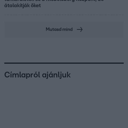
átalakítják őket
Mutasd mind
Címlapról ajánljuk