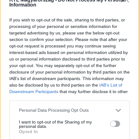
Information
Itt állítsd be, hogy az RTL.hu az elsők között
legyen a Google-találatokban!
If you wish to opt-out of the sale, sharing to third parties, or
processing of your personal or sensitive information for
targeted advertising by us, please use the below opt-out
section to confirm your selection. Please note that after your
opt-out request is processed you may continue seeing
interest-based ads based on personal information utilized by
us or personal information disclosed to third parties prior to
your opt-out. You may separately opt-out of the further
disclosure of your personal information by third parties on the
IAB’s list of downstream participants. This information may
also be disclosed by us to third parties on the
IAB’s List of
Downstream Participants
that may further disclose it to other
Kövess minket, és értesülj a friss hírekről a
third parties.
Facebookon is!
Please note that this website/app uses one or more Google
Personal Data Processing Opt Outs
services and may gather and store information including but
Követem
not limited to your visit or usage behaviour. You may click to
I want to opt-out of the Sharing of my
personal data.
grant or deny consent to Google and its third-party tags to
Opted In
use your data for below specified purposes in below Google