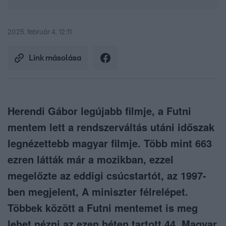
2025. február 4. 12:11
Link másolása
Herendi Gábor legújabb filmje, a Futni
mentem lett a rendszerváltás utáni időszak
legnézettebb magyar filmje. Több mint 663
ezren látták már a mozikban, ezzel
megelőzte az eddigi csúcstartót, az 1997-
ben megjelent, A miniszter félrelépet.
Többek között a Futni mentemet is meg
lehet nézni az ezen héten tartott 44. Magyar