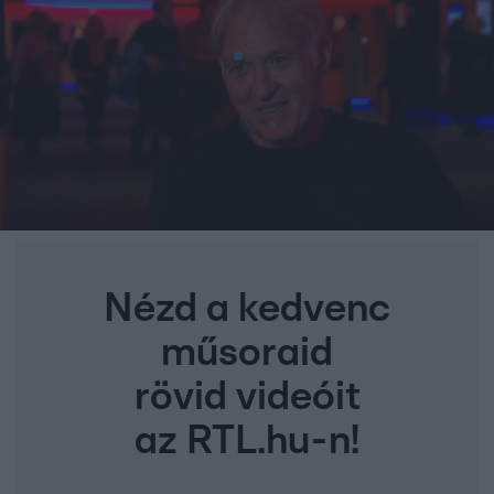
Nézd a kedvenc
műsoraid
rövid videóit
az RTL.hu-n!