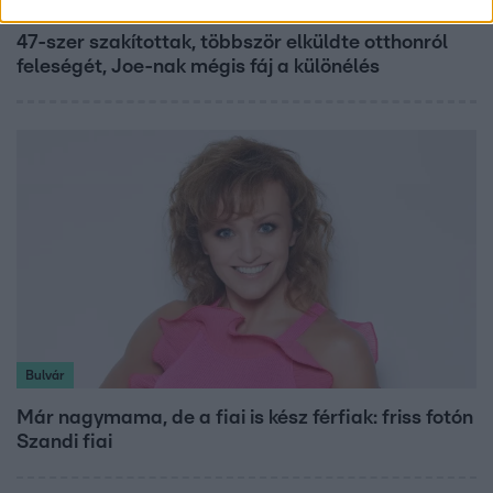
47-szer szakítottak, többször elküldte otthonról
feleségét, Joe-nak mégis fáj a különélés
Bulvár
Már nagymama, de a fiai is kész férfiak: friss fotón
Szandi fiai