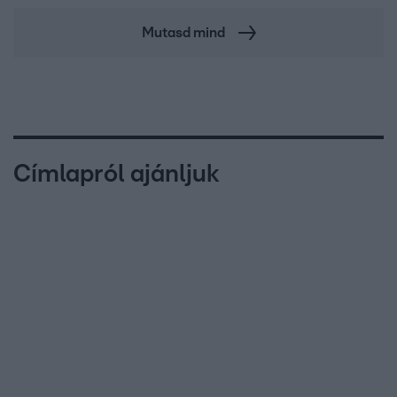
Mutasd mind
Címlapról ajánljuk