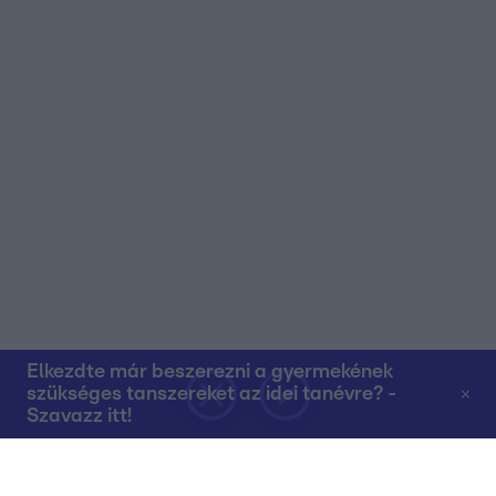
Elkezdte már beszerezni a gyermekének
szükséges tanszereket az idei tanévre? -
Szavazz itt!