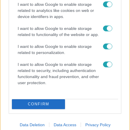
I want to allow Google to enable storage
related to analytics like cookies on web or
device identifiers in apps.
Híradó
I want to allow Google to enable storage
related to functionality of the website or app.
Energiatakarékosság a börtönökben is –
korlátozások miatt panaszkodnak a
I want to allow Google to enable storage
fogvatartottak
related to personalization.
I want to allow Google to enable storage
related to security, including authentication
3:02
functionality and fraud prevention, and other
user protection.
CONFIRM
Data Deletion
Data Access
Privacy Policy
Exek csatája