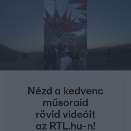
Nézd a kedvenc
műsoraid
rövid videóit
az RTL.hu-n!