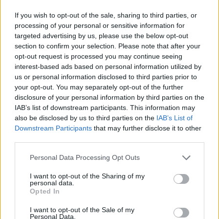
legyen a Google-találatokban!
If you wish to opt-out of the sale, sharing to third parties, or
processing of your personal or sensitive information for
targeted advertising by us, please use the below opt-out
section to confirm your selection. Please note that after your
opt-out request is processed you may continue seeing
interest-based ads based on personal information utilized by
us or personal information disclosed to third parties prior to
your opt-out. You may separately opt-out of the further
disclosure of your personal information by third parties on the
IAB’s list of downstream participants. This information may
also be disclosed by us to third parties on the
IAB’s List of
Downstream Participants
that may further disclose it to other
Kövess minket, és értesülj a friss hírekről a
third parties.
Facebookon is!
Please note that this website/app uses one or more Google
Personal Data Processing Opt Outs
services and may gather and store information including but
Követem
not limited to your visit or usage behaviour. You may click to
I want to opt-out of the Sharing of my
personal data.
grant or deny consent to Google and its third-party tags to
Opted In
use your data for below specified purposes in below Google
consent section.
I want to opt-out of the Sale of my
Personal Data.