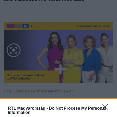
Nézd vissza a Fókusz adásait az RTL+-on!
RTL Magyarország -
Do Not Process My Personal
Information
Itt állítsd be, hogy az RTL.hu az elsők között