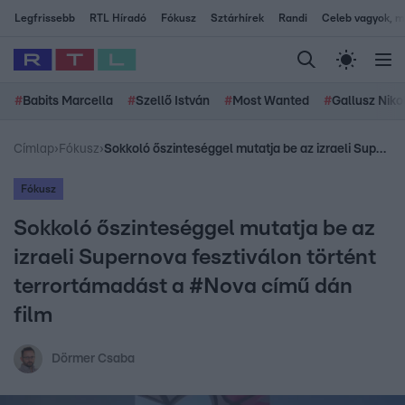
Legfrissebb
RTL Híradó
Fókusz
Sztárhírek
Randi
Celeb vagyok, me
#
Babits Marcella
#
Szellő István
#
Most Wanted
#
Gallusz Niko
Címlap
›
Fókusz
›
Sokkoló őszinteséggel mutatja be az izraeli Supernova fesztiválon történt terrortámadást a #Nova című dán film
Fókusz
Sokkoló őszinteséggel mutatja be az
izraeli Supernova fesztiválon történt
terrortámadást a #Nova című dán
film
Dörmer Csaba