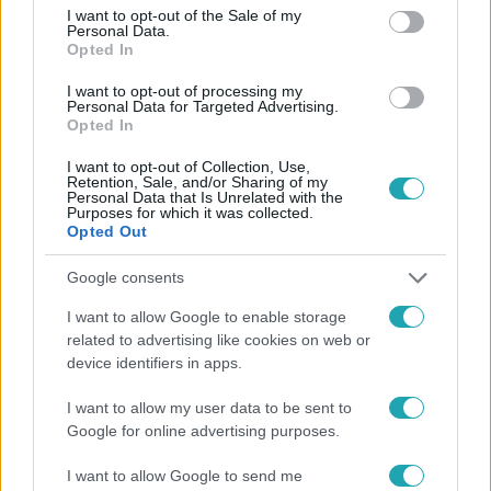
consent section.
I want to opt-out of the Sale of my
Personal Data.
Opted In
#
FÓKUSZ
#
VIDEÓ
#
ADÁSRÉSZLETEK
I want to opt-out of processing my
Personal Data for Targeted Advertising.
#
VALÓVILÁG12
#
STÚDIÓ
#
VILLA
#
VALÓVILLA
Opted In
#
ÍGY KÉSZÜL
#
TÚRA
#
KULISSZÁK MÖGÖTT
I want to opt-out of Collection, Use,
Retention, Sale, and/or Sharing of my
Personal Data that Is Unrelated with the
Purposes for which it was collected.
Opted Out
Google consents
I want to allow Google to enable storage
Népszerű
related to advertising like cookies on web or
device identifiers in apps.
I want to allow my user data to be sent to
Google for online advertising purposes.
2:56
I want to allow Google to send me