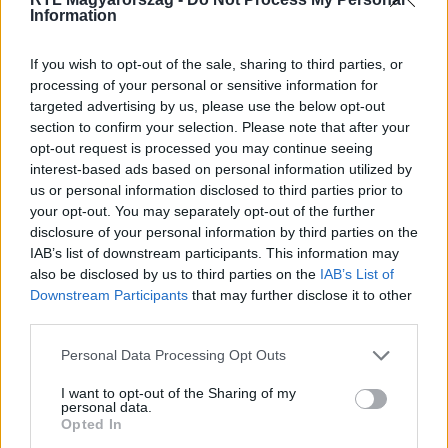
Information
Itt állítsd be, hogy az RTL.hu az elsők között
legyen a Google-találatokban!
If you wish to opt-out of the sale, sharing to third parties, or
processing of your personal or sensitive information for
targeted advertising by us, please use the below opt-out
section to confirm your selection. Please note that after your
opt-out request is processed you may continue seeing
interest-based ads based on personal information utilized by
us or personal information disclosed to third parties prior to
your opt-out. You may separately opt-out of the further
disclosure of your personal information by third parties on the
IAB’s list of downstream participants. This information may
also be disclosed by us to third parties on the
IAB’s List of
Downstream Participants
that may further disclose it to other
Kövess minket, és értesülj a friss hírekről a
third parties.
Facebookon is!
Please note that this website/app uses one or more Google
Personal Data Processing Opt Outs
services and may gather and store information including but
Követem
not limited to your visit or usage behaviour. You may click to
I want to opt-out of the Sharing of my
personal data.
grant or deny consent to Google and its third-party tags to
Opted In
use your data for below specified purposes in below Google