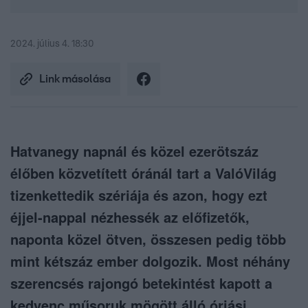
2024. július 4. 18:30
Link másolása
Hatvanegy napnál és közel ezerötszáz
élőben közvetített óránál tart a ValóVilág
tizenkettedik szériája és azon, hogy ezt
éjjel-nappal nézhessék az előfizetők,
naponta közel ötven, összesen pedig több
mint kétszáz ember dolgozik. Most néhány
szerencsés rajongó betekintést kapott a
kedvenc műsoruk mögött álló óriási