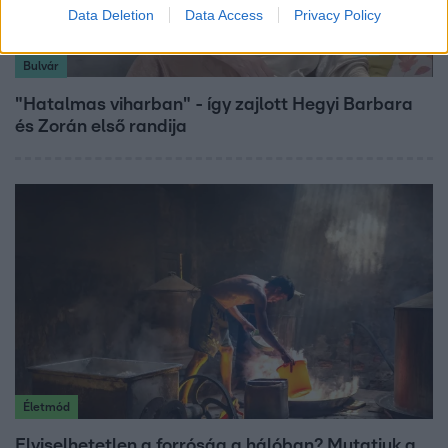
Data Deletion
Data Access
Privacy Policy
Bulvár
"Hatalmas viharban" - így zajlott Hegyi Barbara
és Zorán első randija
Életmód
Elviselhetetlen a forróság a hálóban? Mutatjuk a