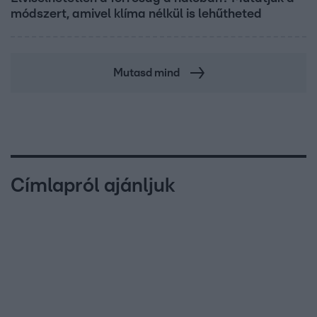
módszert, amivel klíma nélkül is lehűtheted
Mutasd mind
Címlapról ajánljuk