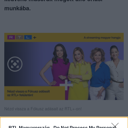
munkába.
Nézd vissza a Fókusz adásait az RTL+-on!
RTL Magyarország -
Do Not Process My Personal