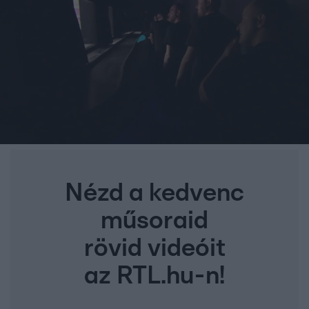
Nézd a kedvenc
műsoraid
rövid videóit
az RTL.hu-n!