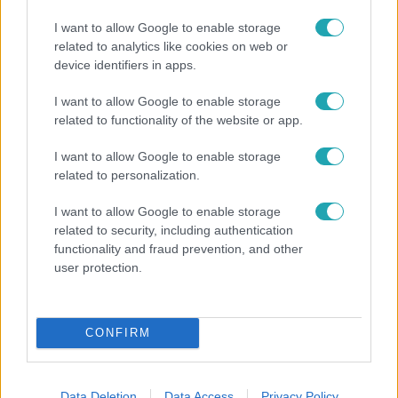
I want to allow Google to enable storage
related to analytics like cookies on web or
device identifiers in apps.
I want to allow Google to enable storage
Bulvár
related to functionality of the website or app.
Bódi Guszti és Margó büszkén jelentették be:
I want to allow Google to enable storage
megvan a család első diplomása
related to personalization.
I want to allow Google to enable storage
related to security, including authentication
3:14
functionality and fraud prevention, and other
user protection.
CONFIRM
Data Deletion
Data Access
Privacy Policy