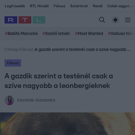
Legfrissebb
RTL Híradó
Fókusz
Sztárhírek
Randi
Celeb vagyok, me
#
Babits Marcella
#
Szellő István
#
Most Wanted
#
Gallusz Niko
Címlap
›
Fókusz
›
A gazdik szerint a testénél csak a szíve nagyobb a leonbergieknek
Fókusz
A gazdik szerint a testénél csak a
szíve nagyobb a leonbergieknek
Kecsmár Alexandra