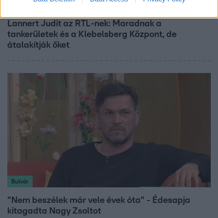
Híradó
Lannert Judit az RTL-nek: Maradnak a
tankerületek és a Klebelsberg Központ, de
átalakítják őket
Bulvár
"Nem beszélek már vele évek óta" - Édesapja
kitagadta Nagy Zsoltot