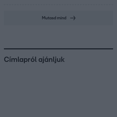
Mutasd mind
Címlapról ajánljuk