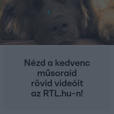
Nézd a kedvenc
műsoraid
rövid videóit
az RTL.hu-n!