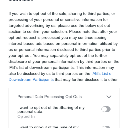
Itt állítsd be, hogy az RTL.hu az elsők között
legyen a Google-találatokban!
If you wish to opt-out of the sale, sharing to third parties, or
processing of your personal or sensitive information for
targeted advertising by us, please use the below opt-out
section to confirm your selection. Please note that after your
opt-out request is processed you may continue seeing
interest-based ads based on personal information utilized by
us or personal information disclosed to third parties prior to
your opt-out. You may separately opt-out of the further
disclosure of your personal information by third parties on the
IAB’s list of downstream participants. This information may
also be disclosed by us to third parties on the
IAB’s List of
Downstream Participants
that may further disclose it to other
Kövess minket, és értesülj a friss hírekről a
third parties.
Facebookon is!
Please note that this website/app uses one or more Google
Personal Data Processing Opt Outs
services and may gather and store information including but
not limited to your visit or usage behaviour. You may click to
I want to opt-out of the Sharing of my
Követem
personal data.
grant or deny consent to Google and its third-party tags to
Opted In
use your data for below specified purposes in below Google
consent section.
I want to opt-out of the Sale of my