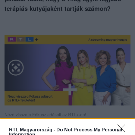
terápiás kutyájaként tartják számon?
Nézd vissza a Fókusz adásait az RTL+-on!
RTL Magyarország -
Do Not Process My Personal
Information