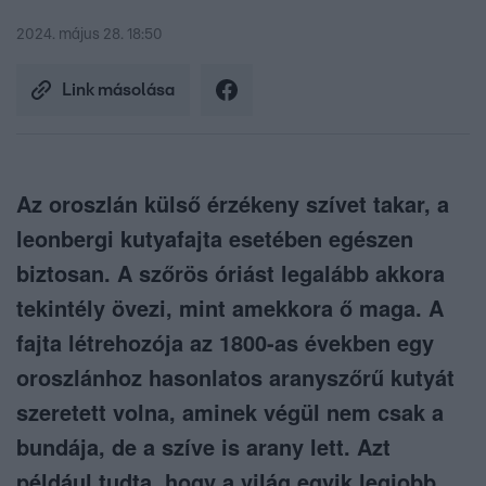
2024. május 28. 18:50
Link másolása
Az oroszlán külső érzékeny szívet takar, a
leonbergi kutyafajta esetében egészen
biztosan. A szőrös óriást legalább akkora
tekintély övezi, mint amekkora ő maga. A
fajta létrehozója az 1800-as években egy
oroszlánhoz hasonlatos aranyszőrű kutyát
szeretett volna, aminek végül nem csak a
bundája, de a szíve is arany lett. Azt
például tudta, hogy a világ egyik legjobb