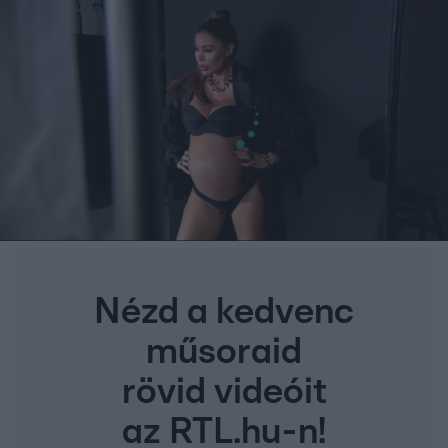
Nézd a kedvenc
műsoraid
rövid videóit
az RTL.hu-n!