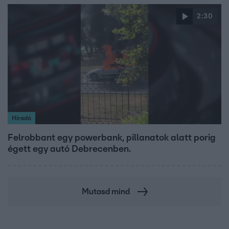
2:30
Híradó
Felrobbant egy powerbank, pillanatok alatt porig
égett egy autó Debrecenben.
Mutasd mind