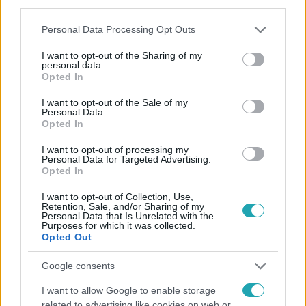
third parties.
Please note that this website/app uses one or more Google
Kövess minket, és értesülj a friss hírekről a
Personal Data Processing Opt Outs
services and may gather and store information including but
Facebookon is!
not limited to your visit or usage behaviour. You may click to
I want to opt-out of the Sharing of my
personal data.
grant or deny consent to Google and its third-party tags to
Opted In
Követem
use your data for below specified purposes in below Google
consent section.
I want to opt-out of the Sale of my
Personal Data.
Opted In
I want to opt-out of processing my
Personal Data for Targeted Advertising.
Opted In
#
FÓKUSZ
#
ADÁSRÉSZLETEK
#
PUSKÁS-DALLOS PETI
I want to opt-out of Collection, Use,
#
VIDEÓ
#
BABA
#
SZÍNES
#
CELEB
Retention, Sale, and/or Sharing of my
Personal Data that Is Unrelated with the
#
GYULAI VIKI
#
KUSTÁNCZI LIA
Purposes for which it was collected.
Opted Out
#
MÉSZÁROS ÁRPÁD ZSOLT
#
NÉMETH KRISTÓF
Google consents
#
PUSKÁS-DALLOS BOGI
#
HOSSZÚ KATINKA
I want to allow Google to enable storage
#
SZABÓ ERIKA
related to advertising like cookies on web or