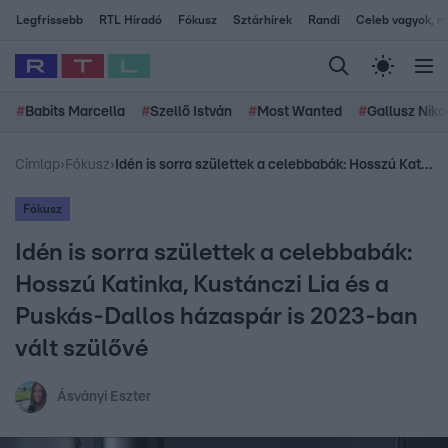
Legfrissebb
RTL Híradó
Fókusz
Sztárhírek
Randi
Celeb vagyok, me
#
Babits Marcella
#
Szellő István
#
Most Wanted
#
Gallusz Niko
Címlap
›
Fókusz
›
Idén is sorra születtek a celebbabák: Hosszú Katinka, Kustánczi Lia és a Puskás-Dallos házaspár is 2023-ban vált szülővé
Fókusz
Idén is sorra születtek a celebbabák:
Hosszú Katinka, Kustánczi Lia és a
Puskás-Dallos házaspár is 2023-ban
vált szülővé
Ásványi Eszter