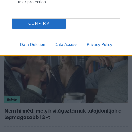
user protection.
Majka hiába mondta le erdélyi koncertjét, a
rajongók így is felköszöntötték a születésnapján
CONFIRM
Data Deletion
Data Access
Privacy Policy
Bulvár
Nem hinnéd, melyik világsztárnak tulajdonítják a
legmagasabb IQ-t