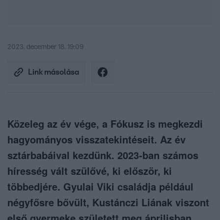
2023. december 18. 19:09
Link másolása
Közeleg az év vége, a Fókusz is megkezdi
hagyományos visszatekintéseit. Az év
sztárbabáival kezdünk. 2023-ban számos
híresség vált szülővé, ki először, ki
többedjére. Gyulai Viki családja például
négyfősre bővült, Kustánczi Liának viszont
első gyermeke született meg áprilisban.