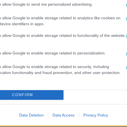
to allow Google to send me personalized advertising.
o allow Google to enable storage related to analytics like cookies on
evice identifiers in apps.
o allow Google to enable storage related to functionality of the website
etesebb mérkőzéseit, és éld át újra a
miumon
!
o allow Google to enable storage related to personalization.
o allow Google to enable storage related to security, including
cation functionality and fraud prevention, and other user protection.
között legyen a Google-találatokban!
CONFIRM
Data Deletion
Data Access
Privacy Policy