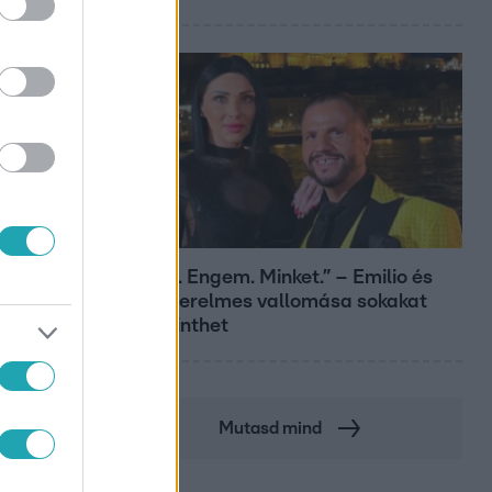
Bulvár
„Téged. Engem. Minket.” – Emilio és
Tina szerelmes vallomása sokakat
megérinthet
Mutasd mind