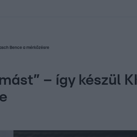
kolett
#
Időjárás
#
RTL műsor
#
Víz
#
Magyar Péter
#
Csillagjeg
Brasch Bence a mérkőzésre
ymást” – így készül 
e