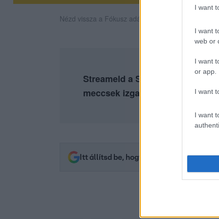
I want 
Nézd vissza a Fókusz adásait az RTL+-on!
I want t
web or d
I want t
or app.
Streameld a Sztárbox legemlékez
meccsek izgalmát az
RTL+ Pre
I want t
I want t
authenti
Itt állítsd be, hogy az RTL.hu az elsők 