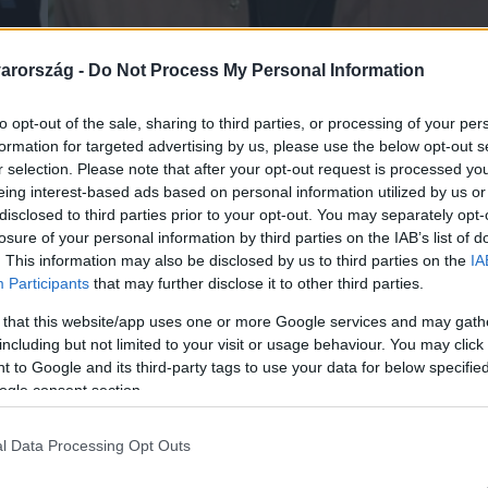
arország -
Do Not Process My Personal Information
to opt-out of the sale, sharing to third parties, or processing of your per
Link másolása
formation for targeted advertising by us, please use the below opt-out s
r selection. Please note that after your opt-out request is processed y
eing interest-based ads based on personal information utilized by us or
disclosed to third parties prior to your opt-out. You may separately opt-
b kőkemény ütésekre a Sztárboxban: a két
losure of your personal information by third parties on the IAB’s list of
. This information may also be disclosed by us to third parties on the
IA
ch Bence vasárnap este száll ringbe
Participants
that may further disclose it to other third parties.
nek majd azért, hogy kiüssék a másikat. A
 that this website/app uses one or more Google services and may gath
zülnek a bunyóra.
including but not limited to your visit or usage behaviour. You may click 
 to Google and its third-party tags to use your data for below specifi
ogle consent section.
l Data Processing Opt Outs