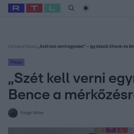
#
Babits Marcella
#
Szellő István
#
Most Wanted
#
Gallusz Ni
Címlap
›
Fókusz
›
„Szét kell verni egymást” – így készül KKevin és 
Fókusz
„Szét kell verni eg
Bence a mérkőzésr
Forgó Viktor