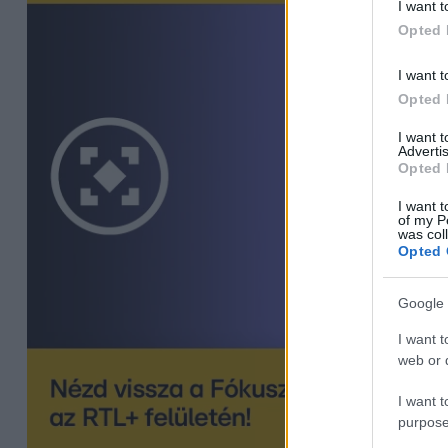
I want t
Opted 
I want t
Opted 
I want 
Advertis
Opted 
I want t
of my P
was col
Opted 
Google 
I want t
web or d
I want t
purpose