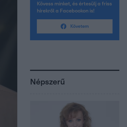
Kövess minket, és értesülj a friss
hírekről a Facebookon is!
Követem
Népszerű