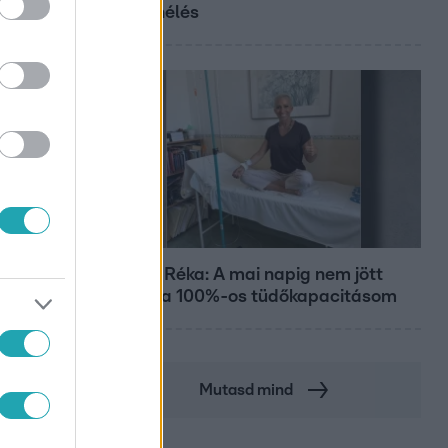
a különélés
Bulvár
Rubint Réka: A mai napig nem jött
vissza a 100%-os tüdőkapacitásom
Mutasd mind