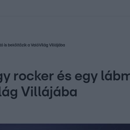
kolett
#
Időjárás
#
RTL műsor
#
Víz
#
Magyar Péter
#
Csillagjeg
 is beköltözik a ValóVilág Villájába
y rocker és egy lábm
lág Villájába