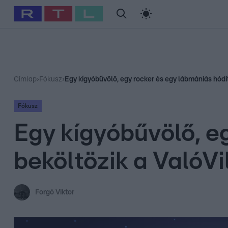
#
Babits Marcella
#
Szellő István
#
Most Wanted
#
Gallusz Ni
Címlap
›
Fókusz
›
Egy kígyóbűvölő, egy rocker és egy lábmániás hódító
Fókusz
Egy kígyóbűvölő, eg
beköltözik a ValóVi
Forgó Viktor