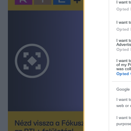
I want t
Opted 
I want t
Opted 
I want 
Advertis
Opted 
I want t
of my P
was col
Opted 
Google 
I want t
web or d
I want t
purpose