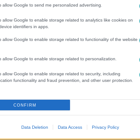
to allow Google to send me personalized advertising.
o allow Google to enable storage related to analytics like cookies on
evice identifiers in apps.
o allow Google to enable storage related to functionality of the website
o allow Google to enable storage related to personalization.
RTL+ Premiumon
!
o allow Google to enable storage related to security, including
cation functionality and fraud prevention, and other user protection.
között legyen a Google-találatokban!
CONFIRM
Data Deletion
Data Access
Privacy Policy