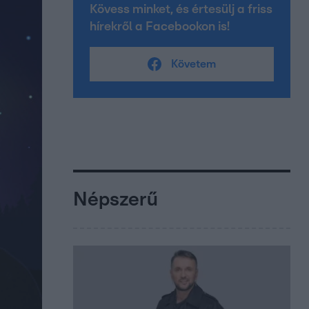
Kövess minket, és értesülj a friss
hírekről a Facebookon is!
Követem
Népszerű