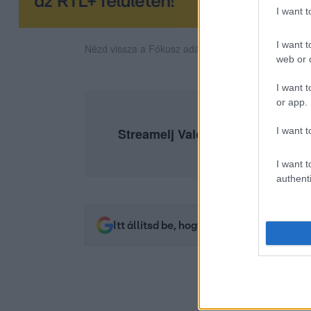
I want 
I want t
Nézd vissza a Fókusz adásait az RTL+-on!
web or d
I want t
or app.
I want t
Streamelj ValóVilág részeket az
I want t
authenti
Itt állítsd be, hogy az RTL.hu az elsők 