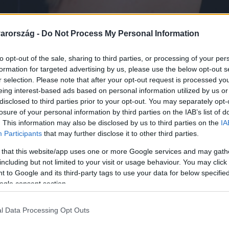
arország -
Do Not Process My Personal Information
to opt-out of the sale, sharing to third parties, or processing of your per
Link másolása
formation for targeted advertising by us, please use the below opt-out s
r selection. Please note that after your opt-out request is processed y
eing interest-based ads based on personal information utilized by us or
disclosed to third parties prior to your opt-out. You may separately opt-
csókok, a ValóVilág 11 első beköltözői
losure of your personal information by third parties on the IAB’s list of
. This information may also be disclosed by us to third parties on the
IA
övetőit. A szombati események után csak
Participants
that may further disclose it to other third parties.
illa, ugyanis szerdától jönnek máris az új
 that this website/app uses one or more Google services and may gath
 a lábmániás hódító – egy perc nyugalomra
including but not limited to your visit or usage behaviour. You may click 
 to Google and its third-party tags to use your data for below specifi
ogle consent section.
l Data Processing Opt Outs