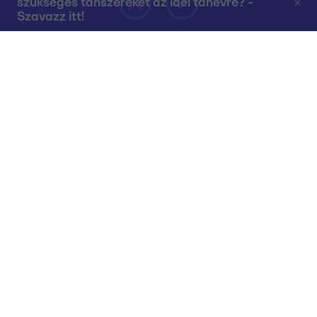
szükséges tanszereket az idei tanévre? -
Szavazz itt!
Rólunk
Teljes adások az RTL+-on
Műsorújság