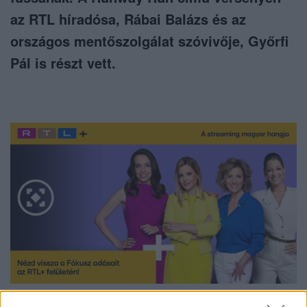
az RTL híradósa, Rábai Balázs és az
országos mentőszolgálat szóvivője, Győrfi
Pál is részt vett.
Nézd vissza a Fókusz adásait az RTL+-on!