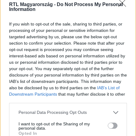
RTL Magyarország -
Do Not Process My Personal
Information
If you wish to opt-out of the sale, sharing to third parties, or
Itt állítsd be, hogy az RTL.hu az elsők között
processing of your personal or sensitive information for
legyen a Google-találatokban!
targeted advertising by us, please use the below opt-out
section to confirm your selection. Please note that after your
opt-out request is processed you may continue seeing
interest-based ads based on personal information utilized by
us or personal information disclosed to third parties prior to
your opt-out. You may separately opt-out of the further
disclosure of your personal information by third parties on the
IAB’s list of downstream participants. This information may
also be disclosed by us to third parties on the
IAB’s List of
Downstream Participants
that may further disclose it to other
third parties.
Kövess minket, és értesülj a friss hírekről a
Please note that this website/app uses one or more Google
Personal Data Processing Opt Outs
Facebookon is!
services and may gather and store information including but
not limited to your visit or usage behaviour. You may click to
I want to opt-out of the Sharing of my
personal data.
grant or deny consent to Google and its third-party tags to
Opted In
Követem