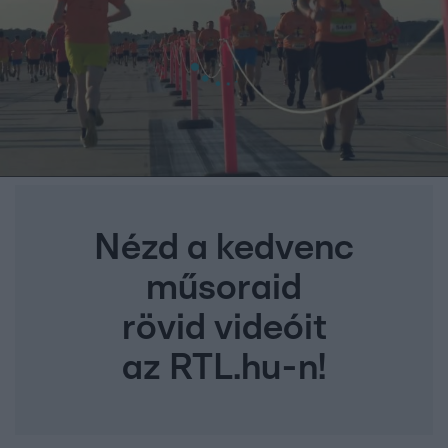
Nézd a kedvenc
műsoraid
rövid videóit
az RTL.hu-n!