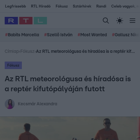
Legfrissebb
RTL Híradó
Fókusz
Sztárhírek
Randi
Celeb vagyok, me
#
Babits Marcella
#
Szellő István
#
Most Wanted
#
Gallusz Niko
Címlap
›
Fókusz
›
Az RTL meteorológusa és híradósa is a reptér kifutópályáján futott
Fókusz
Az RTL meteorológusa és híradósa is
a reptér kifutópályáján futott
Kecsmár Alexandra