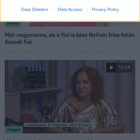
Data Deletion
Data Access
Privacy Policy
Bulvár
Már nagymama, de a fiai is kész férfiak: friss fotón
Szandi fiai
17:24
Reggeli