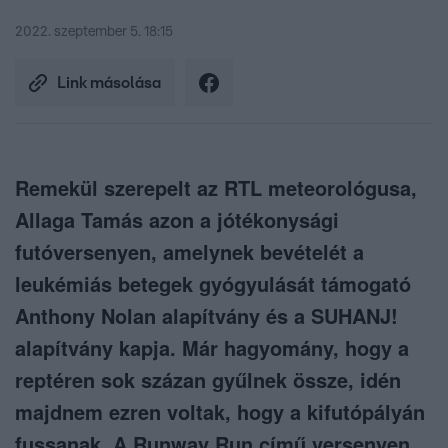
2022. szeptember 5. 18:15
Link másolása
Remekül szerepelt az RTL meteorológusa,
Allaga Tamás azon a jótékonysági
futóversenyen, amelynek bevételét a
leukémiás betegek gyógyulását támogató
Anthony Nolan alapítvány és a SUHANJ!
alapítvány kapja. Már hagyomány, hogy a
reptéren sok százan gyűlnek össze, idén
majdnem ezren voltak, hogy a kifutópályán
fussanak. A Runway Run című versenyen