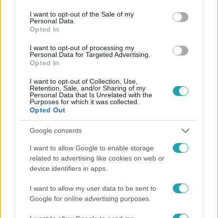
use your data for below specified purposes in below Google
consent section.
I want to opt-out of the Sale of my
Personal Data.
Opted In
I want to opt-out of processing my
Personal Data for Targeted Advertising.
Opted In
#
FÓKUSZ
#
VIDEÓ
#
SPORT
#
FUTÓVERSENY
#
ALLAGA TAMÁS
#
RÁBAI BALÁZS
#
JÓTÉKONYSÁG
I want to opt-out of Collection, Use,
Retention, Sale, and/or Sharing of my
Personal Data that Is Unrelated with the
Purposes for which it was collected.
Opted Out
Google consents
I want to allow Google to enable storage
related to advertising like cookies on web or
Népszerű
device identifiers in apps.
I want to allow my user data to be sent to
Google for online advertising purposes.
6:00