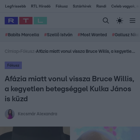
Legfrissebb
RTL Híradó
Fókusz
Sztárhírek
Randi
Celeb vagyok, me
#
Babits Marcella
#
Szellő István
#
Most Wanted
#
Gallusz Niko
Címlap
›
Fókusz
›
Afázia miatt vonul vissza Bruce Willis, a kegyetlen betegséggel Kulka János is küzd
Fókusz
Afázia miatt vonul vissza Bruce Willis,
a kegyetlen betegséggel Kulka János
is küzd
Kecsmár Alexandra