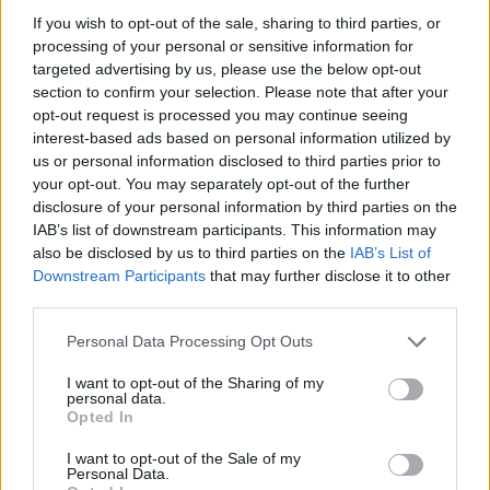
If you wish to opt-out of the sale, sharing to third parties, or
processing of your personal or sensitive information for
targeted advertising by us, please use the below opt-out
section to confirm your selection. Please note that after your
opt-out request is processed you may continue seeing
interest-based ads based on personal information utilized by
us or personal information disclosed to third parties prior to
your opt-out. You may separately opt-out of the further
disclosure of your personal information by third parties on the
IAB’s list of downstream participants. This information may
also be disclosed by us to third parties on the
IAB’s List of
Kövess minket, és értesülj a friss hírekről a
Downstream Participants
that may further disclose it to other
Facebookon is!
third parties.
Please note that this website/app uses one or more Google
Personal Data Processing Opt Outs
Követem
services and may gather and store information including but
not limited to your visit or usage behaviour. You may click to
I want to opt-out of the Sharing of my
personal data.
grant or deny consent to Google and its third-party tags to
Opted In
use your data for below specified purposes in below Google
consent section.
I want to opt-out of the Sale of my
Personal Data.
#
FÓKUSZ
#
BULVÁR
#
ADÁSRÉSZLETEK