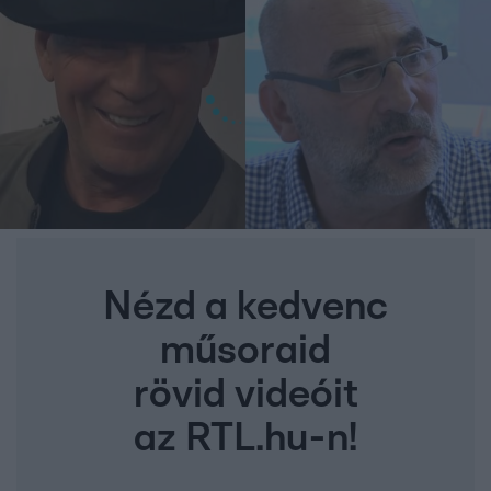
Nézd a kedvenc
műsoraid
rövid videóit
az RTL.hu-n!