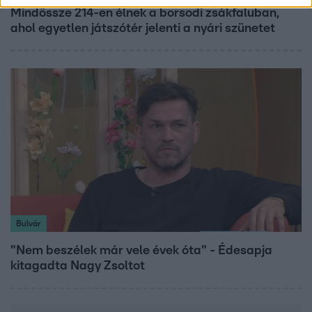
Mindössze 214-en élnek a borsodi zsákfaluban,
ahol egyetlen játszótér jelenti a nyári szünetet
Bulvár
"Nem beszélek már vele évek óta" - Édesapja
kitagadta Nagy Zsoltot