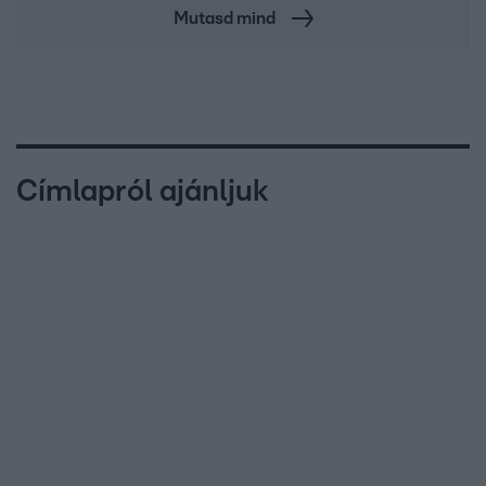
Mutasd mind
Címlapról ajánljuk