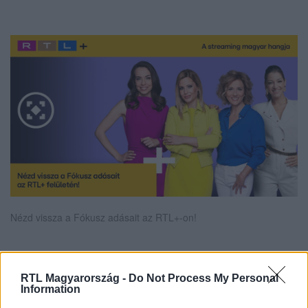
Nézd vissza a Fókusz adásait az RTL+-on!
Itt állítsd be, hogy az RTL.hu az elsők között
RTL Magyarország -
Do Not Process My Personal
Information
legyen a Google-találatokban!