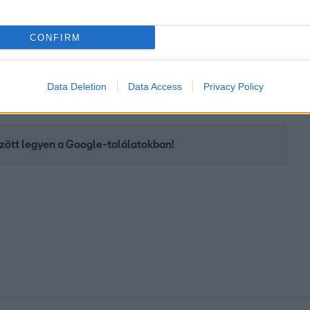
CONFIRM
Data Deletion
Data Access
Privacy Policy
között legyen a Google-találatokban!