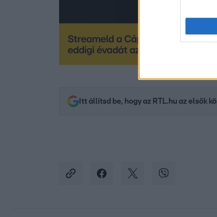
Itt állítsd be, hogy az RTL.hu az elsők 