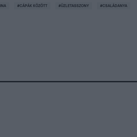
INA
#
CÁPÁK KÖZÖTT
#
ÜZLETASSZONY
#
CSALÁDANYA