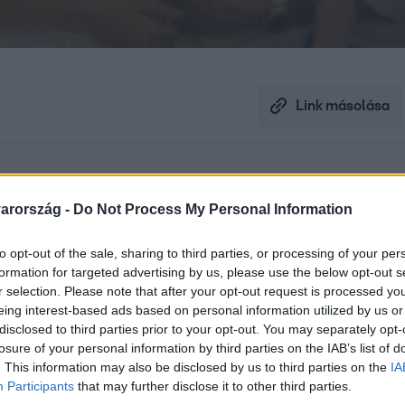
Link másolása
beírt naptár és fontos döntések. Tomán
arország -
Do Not Process My Personal Information
nt ismerjük, az anyaság és család viszont
ell, az üzlet látja kárát, de a gyerekeinek
to opt-out of the sale, sharing to third parties, or processing of your per
formation for targeted advertising by us, please use the below opt-out s
r selection. Please note that after your opt-out request is processed y
eing interest-based ads based on personal information utilized by us or
disclosed to third parties prior to your opt-out. You may separately opt-
losure of your personal information by third parties on the IAB’s list of
. This information may also be disclosed by us to third parties on the
IA
Participants
that may further disclose it to other third parties.