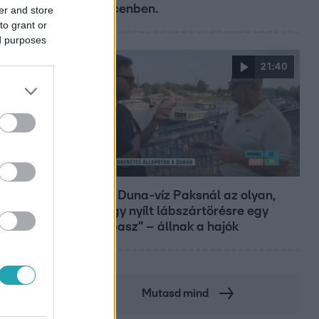
Debrecenben.
er and store
to grant or
ed purposes
21:40
Reggeli
„10 cm Duna-víz Paksnál az olyan,
mint egy nyílt lábszártörésre egy
sebtapasz” – állnak a hajók
Mutasd mind