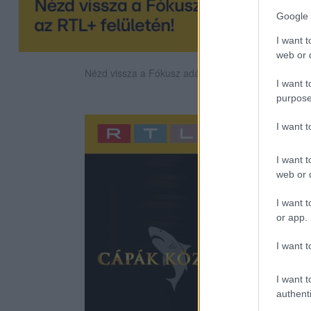
Google 
I want t
web or d
Nézd vissza a Fókusz adásait az RTL+-on!
I want t
purpose
I want 
I want t
web or d
I want t
or app.
I want t
I want t
authenti