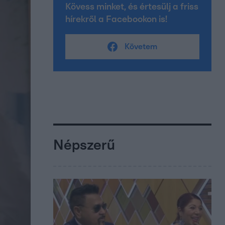
Kövess minket, és értesülj a friss
hírekről a Facebookon is!
Követem
Népszerű