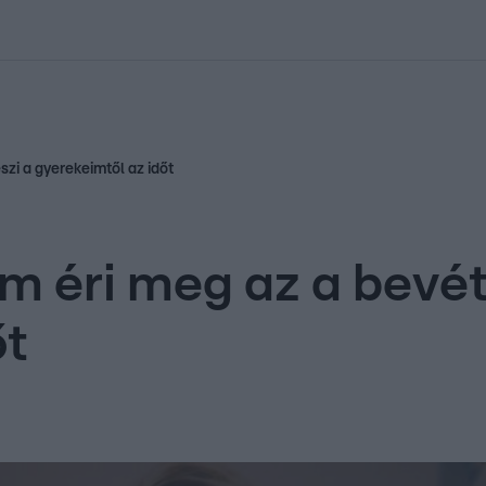
kolett
#
Időjárás
#
RTL műsor
#
Víz
#
Magyar Péter
#
Csillagjeg
zi a gyerekeimtől az időt
 éri meg az a bevéte
őt