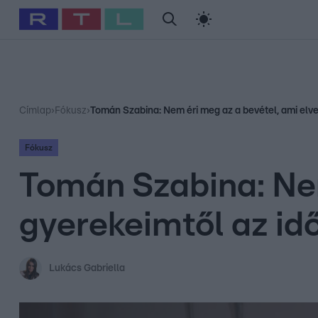
#
Babits Marcella
#
Szellő István
#
Most Wanted
#
Gallusz Ni
Címlap
›
Fókusz
›
Tomán Szabina: Nem éri meg az a bevétel, ami elves
Fókusz
Tomán Szabina: Nem
gyerekeimtől az id
Lukács Gabriella