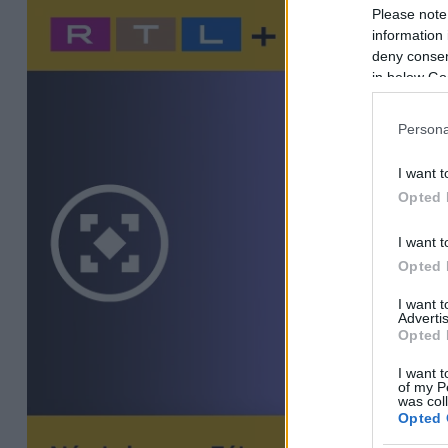
Please note
information 
deny consent
in below Go
Persona
I want t
Opted 
I want t
Opted 
I want 
Advertis
Opted 
I want t
of my P
was col
Opted 