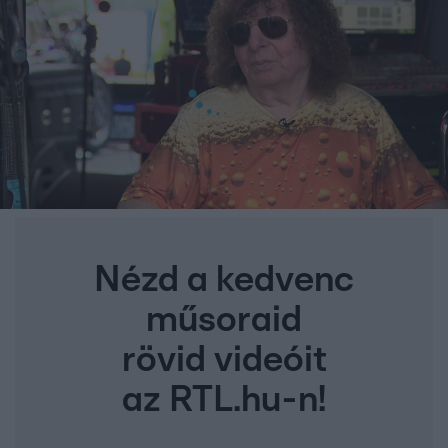
Nézd a kedvenc
műsoraid
rövid videóit
az RTL.hu-n!