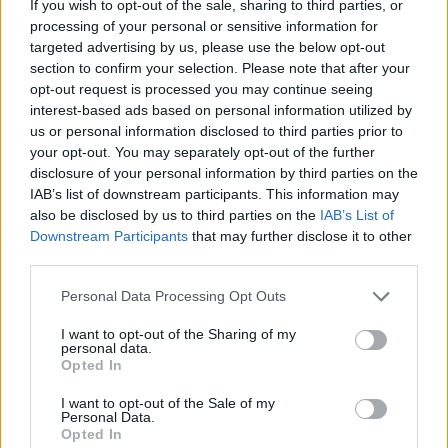
If you wish to opt-out of the sale, sharing to third parties, or
processing of your personal or sensitive information for
targeted advertising by us, please use the below opt-out
section to confirm your selection. Please note that after your
opt-out request is processed you may continue seeing
interest-based ads based on personal information utilized by
us or personal information disclosed to third parties prior to
your opt-out. You may separately opt-out of the further
disclosure of your personal information by third parties on the
IAB’s list of downstream participants. This information may
Kövess minket, és értesülj a friss hírekről a
also be disclosed by us to third parties on the
IAB’s List of
Facebookon is!
Downstream Participants
that may further disclose it to other
third parties.
Követem
Please note that this website/app uses one or more Google
Personal Data Processing Opt Outs
services and may gather and store information including but
not limited to your visit or usage behaviour. You may click to
I want to opt-out of the Sharing of my
personal data.
grant or deny consent to Google and its third-party tags to
Opted In
use your data for below specified purposes in below Google
consent section.
I want to opt-out of the Sale of my
Personal Data.
#
FÓKUSZ
#
ADÁSRÉSZLETEK
#
DEMJÉN FERENC
Opted In