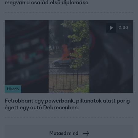
megvan a család első diplomása
2:30
Híradó
Felrobbant egy powerbank, pillanatok alatt porig
égett egy autó Debrecenben.
Mutasd mind