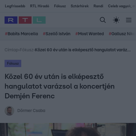
Legfrissebb
RTL Híradó
Fókusz
Sztárhírek
Randi
Celeb vagyok, me
#
Babits Marcella
#
Szellő István
#
Most Wanted
#
Gallusz Niko
Címlap
›
Fókusz
›
Közel 60 év után is elképesztő hangulatot varázsol a koncertjén Demjén Ferenc
Fókusz
Közel 60 év után is elképesztő
hangulatot varázsol a koncertjén
Demjén Ferenc
Dörmer Csaba