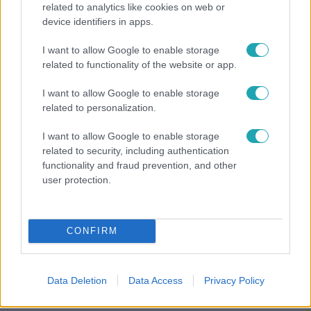
related to analytics like cookies on web or
device identifiers in apps.
Fókusz
I want to allow Google to enable storage
Hazaszállították a kórházból Kati nénit, a házuk
related to functionality of the website or app.
előtt vették észre, hogy már nem él
I want to allow Google to enable storage
related to personalization.
I want to allow Google to enable storage
related to security, including authentication
functionality and fraud prevention, and other
user protection.
CONFIRM
Bulvár
Data Deletion
Data Access
Privacy Policy
Bódi Guszti és Margó büszkén jelentették be: