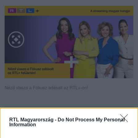
Nézd vissza a Fókusz adásait az RTL+-on!
Itt állítsd be, hogy az RTL.hu az elsők között
RTL Magyarország -
Do Not Process My Personal
legyen a Google-találatokban!
Information