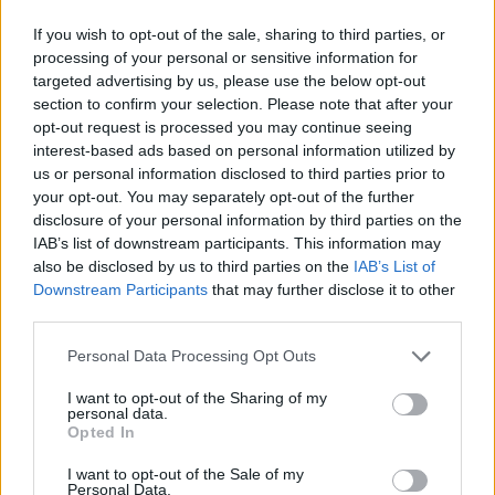
legyen a Google-találatokban!
If you wish to opt-out of the sale, sharing to third parties, or
processing of your personal or sensitive information for
targeted advertising by us, please use the below opt-out
section to confirm your selection. Please note that after your
opt-out request is processed you may continue seeing
interest-based ads based on personal information utilized by
us or personal information disclosed to third parties prior to
your opt-out. You may separately opt-out of the further
disclosure of your personal information by third parties on the
IAB’s list of downstream participants. This information may
also be disclosed by us to third parties on the
IAB’s List of
Downstream Participants
that may further disclose it to other
Kövess minket, és értesülj a friss hírekről a
third parties.
Facebookon is!
Please note that this website/app uses one or more Google
Personal Data Processing Opt Outs
services and may gather and store information including but
Követem
not limited to your visit or usage behaviour. You may click to
I want to opt-out of the Sharing of my
personal data.
grant or deny consent to Google and its third-party tags to
Opted In
use your data for below specified purposes in below Google
consent section.
I want to opt-out of the Sale of my
Personal Data.