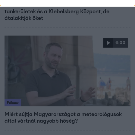
Lannert Judit az RTL-nek: Maradnak a
tankerületek és a Klebelsberg Központ, de
átalakítják őket
6:00
Fókusz
Miért sújtja Magyarországot a meteorológusok
által vártnál nagyobb hőség?