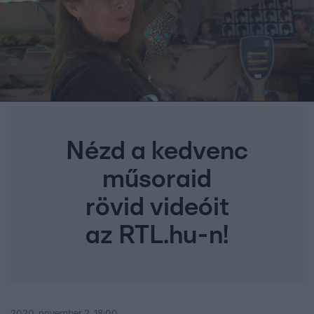
Nézd a kedvenc
műsoraid
rövid videóit
az RTL.hu-n!