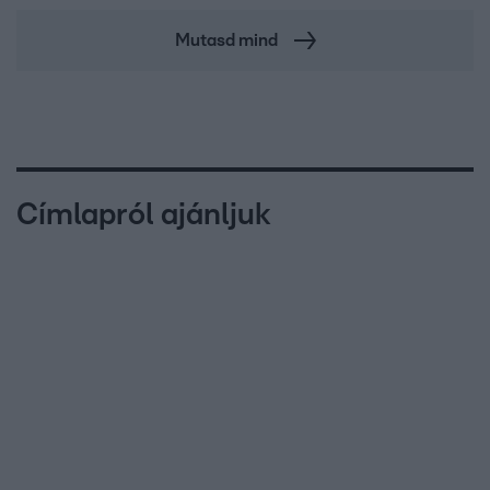
Mutasd mind
Címlapról ajánljuk