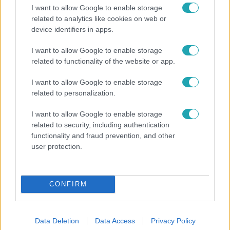
I want to allow Google to enable storage
related to analytics like cookies on web or
device identifiers in apps.
Reggeli
I want to allow Google to enable storage
related to functionality of the website or app.
Öt gyereket neveltek fel közösen – szinte sosem
mutatja meg férjét Ungár Anikó
I want to allow Google to enable storage
related to personalization.
I want to allow Google to enable storage
3:14
related to security, including authentication
functionality and fraud prevention, and other
user protection.
CONFIRM
Híradó
Data Deletion
Data Access
Privacy Policy