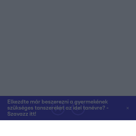
Elkezdte már beszerezni a gyermekének
szükséges tanszereket az idei tanévre? -
Szavazz itt!