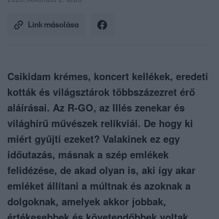
2020. november 2. 18:00
Link másolása
Csikidam krémes, koncert kellékek, eredeti
kották és világsztárok többszázezret érő
aláírásai. Az R-GO, az Illés zenekar és
világhírű művészek relikviái. De hogy ki
miért gyűjti ezeket? Valakinek ez egy
időutazás, másnak a szép emlékek
felidézése, de akad olyan is, aki így akar
emléket állítani a múltnak és azoknak a
dolgoknak, amelyek akkor jobbak,
értékesebbek és követendőbbek voltak.