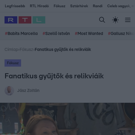
Legfrissebb
RTL Híradó
Fókusz
Sztárhírek
Randi
Celeb vagyok, me
#
Babits Marcella
#
Szellő István
#
Most Wanted
#
Gallusz Niko
Címlap
›
Fókusz
›
Fanatikus gyűjtők és relikviáik
Fókusz
Fanatikus gyűjtők és relikviáik
Jász Zoltán