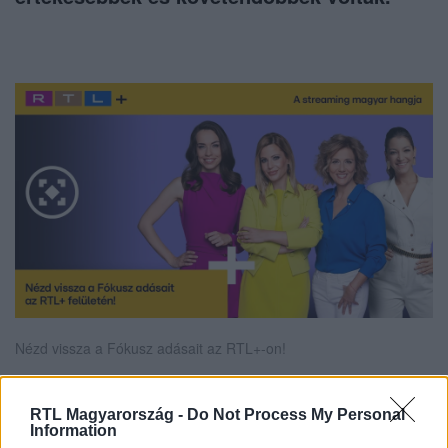
Nézd vissza a Fókusz adásait az RTL+-on!
RTL Magyarország -
Do Not Process My Personal
Information
Itt állítsd be, hogy az RTL.hu az elsők között