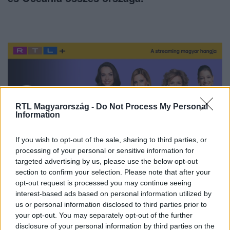
RTL Magyarország -
Do Not Process My Personal
Information
If you wish to opt-out of the sale, sharing to third parties, or
processing of your personal or sensitive information for
targeted advertising by us, please use the below opt-out
section to confirm your selection. Please note that after your
Nézd vissza a Fókusz adásait az RTL+-on!
opt-out request is processed you may continue seeing
interest-based ads based on personal information utilized by
us or personal information disclosed to third parties prior to
your opt-out. You may separately opt-out of the further
Itt állítsd be, hogy az RTL.hu az elsők között
disclosure of your personal information by third parties on the