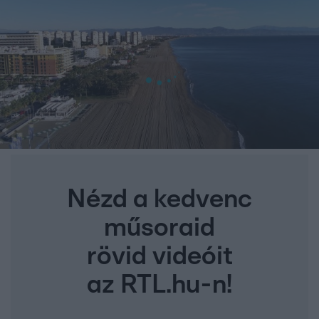
Nézd a kedvenc
műsoraid
rövid videóit
az RTL.hu-n!