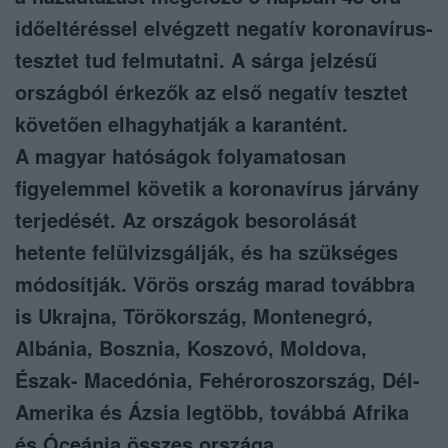
időeltéréssel elvégzett negatív koronavírus-
tesztet tud felmutatni. A sárga jelzésű
országból érkezők az első negatív tesztet
követően elhagyhatják a karantént.
A magyar hatóságok folyamatosan
figyelemmel követik a koronavírus járvány
terjedését. Az országok besorolását
hetente felülvizsgálják, és ha szükséges
módosítják. Vörös ország marad továbbra
is Ukrajna, Törökország, Montenegró,
Albánia, Bosznia, Koszovó, Moldova,
Észak- Macedónia, Fehéroroszország, Dél-
Amerika és Ázsia legtöbb, továbbá Afrika
és Óceánia összes országa.