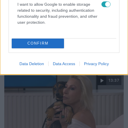
I want to allow Google to enable storage
related to security, including authentication
functionality and fraud prevention, and other
user protection.
Reggeli
CONFIRM
„Ha olyan ember keresne meg, akkor sem
vállalnám!” – Détár Enikő megszólalt a politikai
megkeresésekkel kapcsolatban
Data Deletion
Data Access
Privacy Policy
13:37