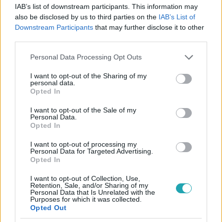
legyen a Google-találatokban!
IAB’s list of downstream participants. This information may
also be disclosed by us to third parties on the
IAB’s List of
Downstream Participants
that may further disclose it to other
third parties.
Please note that this website/app uses one or more Google
Personal Data Processing Opt Outs
services and may gather and store information including but
not limited to your visit or usage behaviour. You may click to
I want to opt-out of the Sharing of my
personal data.
grant or deny consent to Google and its third-party tags to
Opted In
use your data for below specified purposes in below Google
consent section.
I want to opt-out of the Sale of my
Personal Data.
Opted In
Kövess minket, és értesülj a friss hírekről a
Facebookon is!
I want to opt-out of processing my
Personal Data for Targeted Advertising.
Opted In
Követem
I want to opt-out of Collection, Use,
Retention, Sale, and/or Sharing of my
Personal Data that Is Unrelated with the
Purposes for which it was collected.
Opted Out