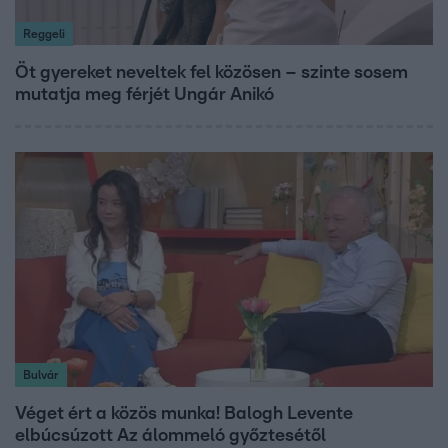
Reggeli
Öt gyereket neveltek fel közösen – szinte sosem
mutatja meg férjét Ungár Anikó
Bulvár
Véget ért a közös munka! Balogh Levente
elbúcsúzott Az álommeló győztesétől