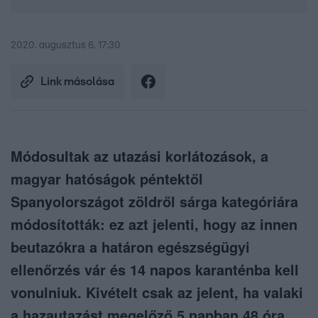
2020. augusztus 6. 17:30
Link másolása
Módosultak az utazási korlátozások, a
magyar hatóságok péntektől
Spanyolországot zöldről sárga kategóriára
módosították: ez azt jelenti, hogy az innen
beutazókra a határon egészségügyi
ellenőrzés vár és 14 napos karanténba kell
vonulniuk. Kivételt csak az jelent, ha valaki
a hazautazást megelőző 5 napban 48 óra