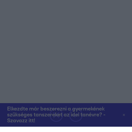
Elkezdte már beszerezni a gyermekének
szükséges tanszereket az idei tanévre? -
Szavazz itt!