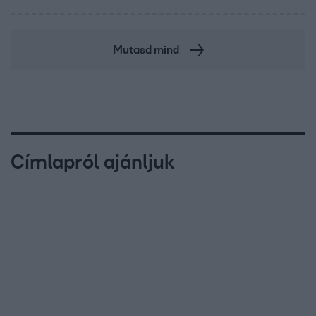
Mutasd mind
Címlapról ajánljuk