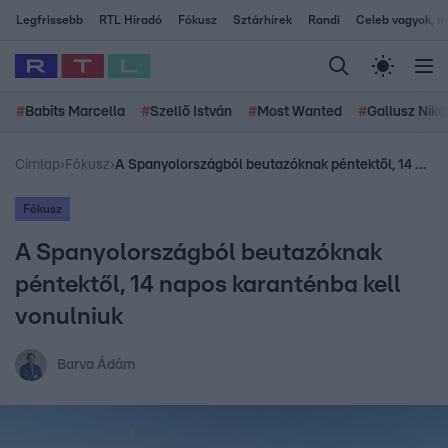
Legfrissebb
RTL Híradó
Fókusz
Sztárhírek
Randi
Celeb vagyok, me
#
Babits Marcella
#
Szellő István
#
Most Wanted
#
Gallusz Niko
Címlap
›
Fókusz
›
A Spanyolországból beutazóknak péntektől, 14 napos karanténba kell vonulniuk
Fókusz
A Spanyolországból beutazóknak
péntektől, 14 napos karanténba kell
vonulniuk
Barva Ádám