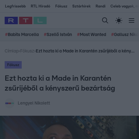
Legfrissebb
RTL Híradó
Fókusz
Sztárhírek
Randi
Celeb vagyok, me
#
Babits Marcella
#
Szellő István
#
Most Wanted
#
Gallusz Niko
Címlap
›
Fókusz
›
Ezt hozta ki a Made in Karantén zsűrijéből a kényszerű bezártság
Fókusz
Ezt hozta ki a Made in Karantén
zsűrijéből a kényszerű bezártság
Lengyel Nikolett