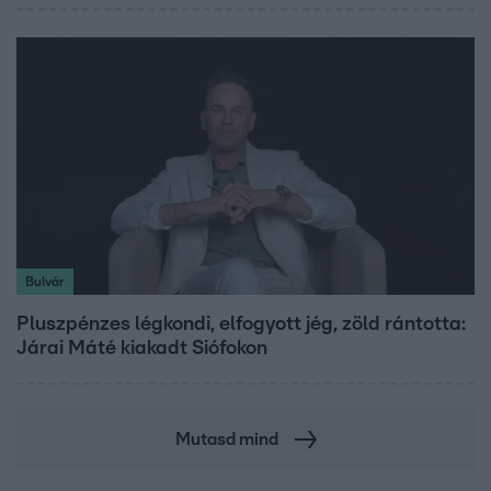
Bulvár
Pluszpénzes légkondi, elfogyott jég, zöld rántotta:
Járai Máté kiakadt Siófokon
Mutasd mind