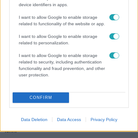
device identifiers in apps.
Bulvár
I want to allow Google to enable storage
Rubint Réka: A mai napig nem jött vissza a 100%-
related to functionality of the website or app.
os tüdőkapacitásom
I want to allow Google to enable storage
related to personalization.
8:33
I want to allow Google to enable storage
related to security, including authentication
functionality and fraud prevention, and other
user protection.
CONFIRM
Fókusz
Data Deletion
Data Access
Privacy Policy
Rubint Réka: A betegség megtanított türelmesnek
lenni