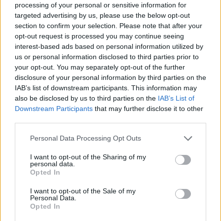
processing of your personal or sensitive information for
targeted advertising by us, please use the below opt-out
section to confirm your selection. Please note that after your
opt-out request is processed you may continue seeing
interest-based ads based on personal information utilized by
us or personal information disclosed to third parties prior to
your opt-out. You may separately opt-out of the further
disclosure of your personal information by third parties on the
Kövess minket, és értesülj a friss hírekről a
IAB’s list of downstream participants. This information may
Facebookon is!
also be disclosed by us to third parties on the
IAB’s List of
Downstream Participants
that may further disclose it to other
third parties.
Követem
Please note that this website/app uses one or more Google
Personal Data Processing Opt Outs
services and may gather and store information including but
not limited to your visit or usage behaviour. You may click to
I want to opt-out of the Sharing of my
personal data.
grant or deny consent to Google and its third-party tags to
Opted In
use your data for below specified purposes in below Google
consent section.
#
FÓKUSZ
#
ADÁSRÉSZLETEK
#
SZTARENKI DÓRA
I want to opt-out of the Sale of my
Personal Data.
Opted In
#
BYEALEX
#
MADE IN KARANTÉN