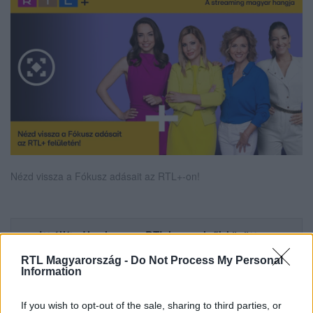
Nézd vissza a Fókusz adásait az RTL+-on!
Itt állítsd be, hogy az RTL.hu az elsők között
legyen a Google-találatokban!
RTL Magyarország -
Do Not Process My Personal
Information
If you wish to opt-out of the sale, sharing to third parties, or