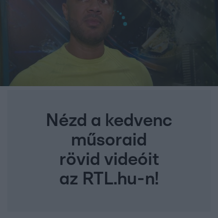
Nézd a kedvenc
műsoraid
rövid videóit
az RTL.hu-n!